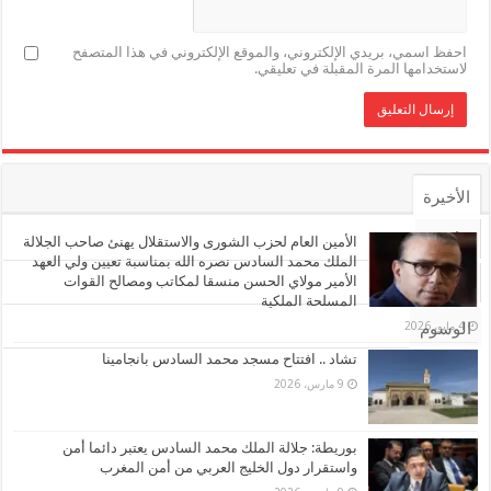
احفظ اسمي، بريدي الإلكتروني، والموقع الإلكتروني في هذا المتصفح
لاستخدامها المرة المقبلة في تعليقي.
الأخيرة
الأشهر
الأمين العام لحزب الشورى والاستقلال يهنئ صاحب الجلالة
الملك محمد السادس نصره الله بمناسبة تعيين ولي العهد
الأمير مولاي الحسن منسقا لمكاتب ومصالح القوات
تعليقات
المسلحة الملكية
4 مايو، 2026
الوسوم
تشاد .. افتتاح مسجد محمد السادس بانجامينا
9 مارس، 2026
بوريطة: جلالة الملك محمد السادس يعتبر دائما أمن
واستقرار دول الخليج العربي من أمن المغرب