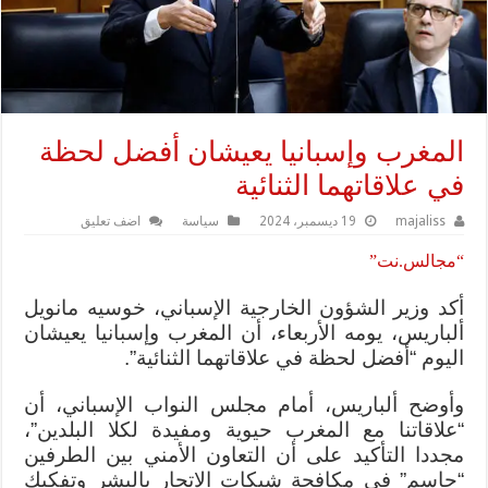
المغرب وإسبانيا يعيشان أفضل لحظة
في علاقاتهما الثنائية
majaliss
19 ديسمبر، 2024
سياسة
اضف تعليق
“مجالس.نت”
أكد وزير الشؤون الخارجية الإسباني، خوسيه مانويل
ألباريس، يومه الأربعاء، أن المغرب وإسبانيا يعيشان
اليوم “أفضل لحظة في علاقاتهما الثنائية”.
وأوضح ألباريس، أمام مجلس النواب الإسباني، أن
“علاقاتنا مع المغرب حيوية ومفيدة لكلا البلدين”،
مجددا التأكيد على أن التعاون الأمني بين الطرفين
“حاسم” في مكافحة شبكات الاتجار بالبشر وتفكيك