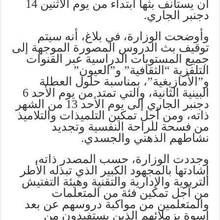
أن يستأنف بثها ابتداء من يوم الاثنين 14
دجنبر الجاري.
وأوضحت الوزارة، في بلاغ، أنه سيتم
توقيف بث الدروس المصورة الموجهة إلى
جميع المستويات الدراسية عبر القنوات
التلفزية “الثقافية” و”العيون”
و”الأمازيغية”، بمناسبة حلول العطلة
البينية الثانية، والتي تمتد من يوم الأحد 6
دجنبر الجاري إلى يوم الأحد 13 من الشهر
ذاته، ومن أجل تمكين التلميذات والتلاميذ
من فسحة للراحة النفسية وتجديد
نشاطهم الذهني والجسدي.
وجددت الوزارة، حسب المصدر ذاته،
إشادتها بالمجهود الكبير الذي تبذله الأطر
التربوية والإدارية والتقنية وهيئة التفتيش
من أجل تمكين فئة من المتعلمات
والمتعلمين من مواكبة دروسهم عن بعد
إسوة بزملائهم الذين يستفيدون من