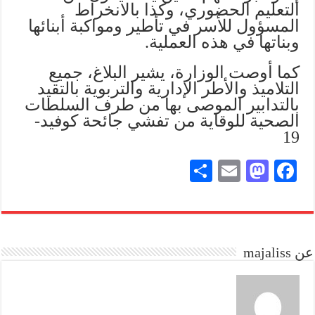
التعليم الحضوري، وكذا بالانخراط
المسؤول للأسر في تأطير ومواكبة أبنائها
وبناتها في هذه العملية.
كما أوصت الوزارة، يشير البلاغ، جميع
التلاميذ والأطر الإدارية والتربوية بالتقيد
بالتدابير الموصى بها من طرف السلطات
الصحية للوقاية من تفشي جائحة كوفيد-
19
S
E
M
Fa
ha
m
as
ce
re
ail
to
bo
do
ok
عن majaliss
n