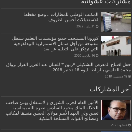
مشاركات عشوائية
المكتب الوطني للمطارات .. وضع مخطط
للاستقبالات أحسن الظروف
31 يناير، 2022
كورونا المستجد.. جميع مؤسسات التعليم ستظل
مفتوحة من أجل ضمان الاستمرارية البيداغوجية
التي ترتكز على التعليم عن بعد
16 مارس، 2020
حفل افتتاح المعرض التشكيلي *رنين * للفنان عبد العزيز الغراز برواق
محمد الفاسي بالرباط اليوم 18 دجنبر 2018
18 ديسمبر، 2018
آخر المشاركات
الأمين العام لحزب الشورى والاستقلال يهنئ صاحب
الجلالة الملك محمد السادس نصره الله بمناسبة
تعيين ولي العهد الأمير مولاي الحسن منسقا لمكاتب
ومصالح القوات المسلحة الملكية
4 مايو، 2026