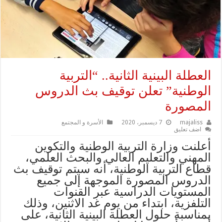
العطلة البينية الثانية.. “التربية
الوطنية” تعلن توقيف بث الدروس
المصورة
majaliss
7 ديسمبر، 2020
الأسرة و المجتمع
اضف تعليق
أعلنت وزارة التربية الوطنية والتكوين
المهني والتعليم العالي والبحث العلمي،
قطاع التربية الوطنية، أنه سيتم توقيف بث
الدروس المصورة الموجهة إلى جميع
المستويات الدراسية عبر القنوات
التلفزية، ابتداء من يوم غد الاثنين، وذلك
بمناسبة حلول العطلة البينية الثانية، على