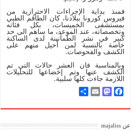
فمنذ بداية الإجراءات الاحترازية من
فيروس كورونا ببلادنا، كان الطاقم الطبي
بمستشفى الخميسات، بكل فئاته
وتخصصاته، عند الموعد، ما ساهم الى حد
كبير في نشر الطمأنينة لدى الساكنة
خاصة بالنسبة لمن أحيل منهم على
الكشف والفحوصات.
وبالمناسبة فان العشر حالات التي تم
الكشف عنها وتم إخضاعها للتحليلات
اللازمة جاءت كلها سلبية.
S
E
M
Fa
ha
m
as
ce
re
ail
to
bo
do
ok
عن majaliss
n