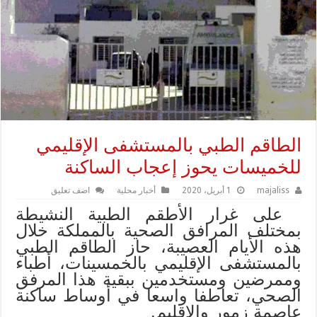
الطاقم الطبي بالمستشفى الإقليمي
للخميسات يحوز إعجاب الساكنة
majaliss
1 أبريل، 2020
أخبار محلية
اضف تعليق
على غرار الأطقم الطبية النشيطة
بمختلف المرافق الصحية بالمملكة خلال
هذه الأيام العصيبة، حاز الطاقم الطبي
بالمستشفى الإقليمي بالخمسينات، أطباء
وممرضين ومستخدمين ببقية هذا المرفق
الصحي، تعاطفا واسعا في أوساط ساكنة
عاصمة زمور والإقليم.