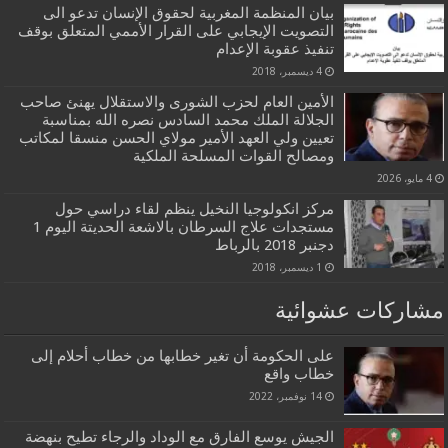
بيان المنظمة المغربية لحقوق الإنسان تدعو الى
التصويت الإيجابي على القرار الأممي المتعلق بوقف
تنفيذ عقوبة الإعدام
4 ديسمبر، 2018
الأمين العام لحزب الشورى والاستقلال يهنئ صاحب
الجلالة الملك محمد السادس نصره الله بمناسبة
تعيين ولي العهد الأمير مولاي الحسن منسقا لمكاتب
ومصالح القوات المسلحة الملكية
4 مايو، 2026
مركز انكولوجيا النخيل ينظم لقاء دراسي حول
مستجدات علاج السرطان بالاشعة الحديتة اليوم 1
دجنبر 2018 بالرباط
1 ديسمبر، 2018
مشاركات عشوائية
على الحكومة أن تغير خطابها من خطاب أحلام إلى
خطاب واقع
14 نوفمبر، 2022
الجيش يوسع الفارق مع الوداد والرجاء تطيح بنهضة