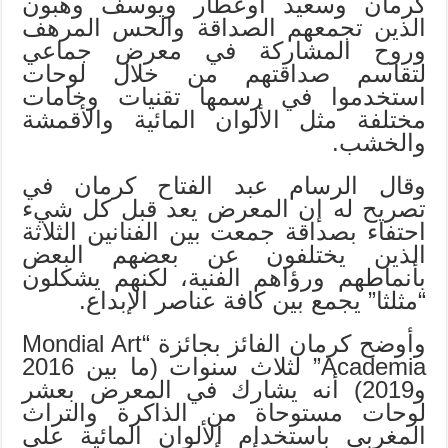
كرمان وسعيد أوعطار ويوسف وهبون
الذين تجمعهم الصداقة والحس المرهف
وروح المشاركة في معرض جماعي
لتقاسم صداقتهم من خلال لوحات
استخدموا في رسمها تقنيات وخامات
مختلفة مثل الألوان المائية والأقمشة
والخشب.
وقال الرسام عبد الفتاح كرمان في
تصريح له إن المعرض يعد قبل كل شيء
احتفاء بصداقة جمعت بين الفنانين الثلاثة
الذين يختلفون عن بعضهم البعض
بأنماطهم ورؤاهم الفنية، لكنهم يشكلون
“مثلثا” يجمع بين كافة عناصر الإبداع.
وأوضح كرمان الفائز بجائزة “Mondial Art
Academia” لثلاث سنوات (ما بين 2016
و2019) أنه يشارك في المعرض بعشر
لوحات مستوحاة من الذاكرة والتراث
المغربي باستخدام الألوان المائية على