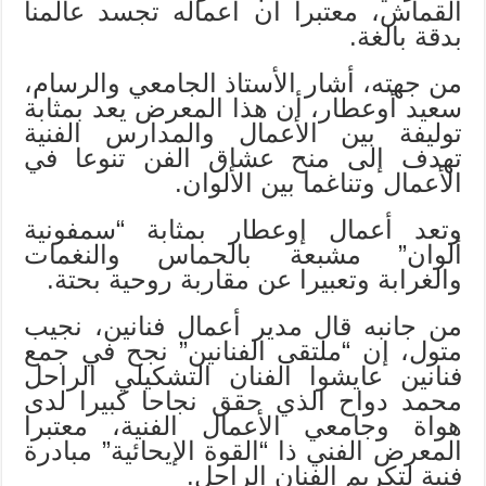
القماش، معتبرا أن أعماله تجسد عالمنا
بدقة بالغة.
من جهته، أشار الأستاذ الجامعي والرسام،
سعيد أوعطار، أن هذا المعرض يعد بمثابة
توليفة بين الأعمال والمدارس الفنية
تهدف إلى منح عشاق الفن تنوعا في
الأعمال وتناغما بين الألوان.
وتعد أعمال إوعطار بمثابة “سمفونية
ألوان” مشبعة بالحماس والنغمات
والغرابة وتعبيرا عن مقاربة روحية بحتة.
من جانبه قال مدير أعمال فنانين، نجيب
متول، إن “ملتقى الفنانين” نجح في جمع
فنانين عايشوا الفنان التشكيلي الراحل
محمد دواح الذي حقق نجاحا كبيرا لدى
هواة وجامعي الأعمال الفنية، معتبرا
المعرض الفني ذا “القوة الإيحائية” مبادرة
فنية لتكريم الفنان الراحل.