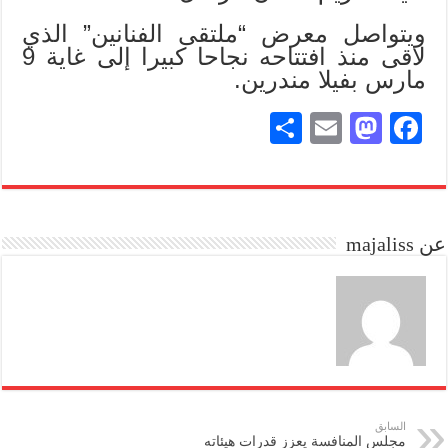
ويتواصل معرض “ملتقى الفنانين” الذي
لاقى منذ افتتاحه نجاحا كبيرا إلى غاية 9
مارس بفيلا مندرين.
S
E
M
Fa
ha
m
as
ce
re
ail
to
bo
do
ok
عن majaliss
n
السابق
مجلس المنافسة يعزز قدرات هيئاته