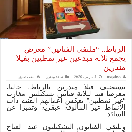
الرباط.. “ملتقى الفنانين” معرض
يجمع ثلاثة مبدعين غير نمطيين بفيلا
مندرين
majaliss
3 مارس، 2020
ثقافة وفنون
اضف تعليق
تستضيف فيلا مندرين بالرباط، حاليا،
معرضا فنيا لثلاثة فنانين تشكيليين مغاربة
“غير نمطيين” تعكس أعمالهم الفنية ذات
الأنماط غير المألوفة عبقرية وتميزا عن
السائد.
ويلتقي الفنانون التشكيليون عبد الفتاح