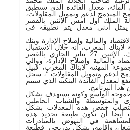
رغبة صاحب الجلالة الملك محمد
س، بتحديد في 2 في المائة، معدل الفائدة الذي سيطبق
مج المندمج لدعم وتمويل المقاولات،
لة الملك أول أمس الإثنين بالقصر
 يمثل أدنى معدل يتم تطبيقه في
قتصاد والمالية وإصلاح الإدارة وبنك
لأبناك المغرب، أنه خلال الاستقبال
الذي خص به جلالة الملك، الإثنين 27 يناير الجاري بالقصر
صاد والمالية وإصلاح الإدارة، ووالي
وعة المهنية لأبناك المغرب، قبيل
ندمج لدعم وتمويل المقاولات “، سجل
فع لمعدل الفائدة البنكية الذي سيتم
هذا البرنامج.
 وطموحه الواسع وكونه يستهدف بشكل
ى والمتوسطة والشباب الحاملين
 تتطلب خفض هذه المعدلات بشكل
ب أيضا أن تكون طبيعة تحديد هذه
مساهمة في النهوض بالمبادرات
لشغل، واقامة، بشكل تدريجي قطيعة