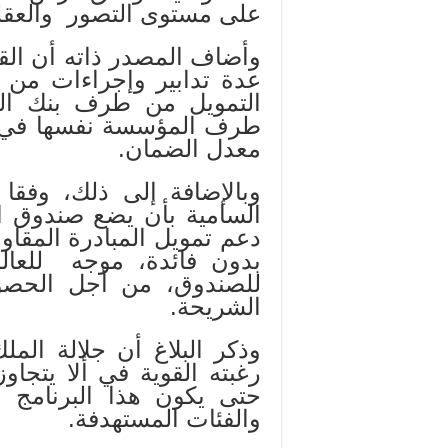
على مستوى التصور والعقلي
وأضاف المصدر ذاته أن الق
عدة تدابير وإجراءات من ق
التمويل من طرف بنك ال
طرف المؤسسة نفسها في إطا
معدل الضمان.
وبالإضافة إلى ذلك، وفقا 
السامية بأن يضع صندوق ا
دعم تمويل المبادرة المقاولا
بدون فائدة، موجه للعالم
للصندوق، من أجل الحصو
الشريحة.
وذكر البلاغ أن جلالة الم
حتى يكون هذا البرنامج و
والفئات المستهدفة.