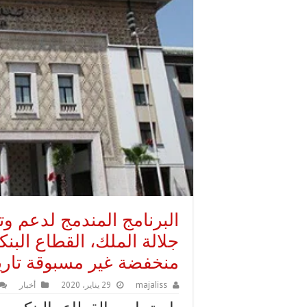
البرنامج المندمج لدعم وت
جلالة الملك، القطاع البن
منخفضة غير مسبوقة تاريخي
majaliss
29 يناير، 2020
أخبار