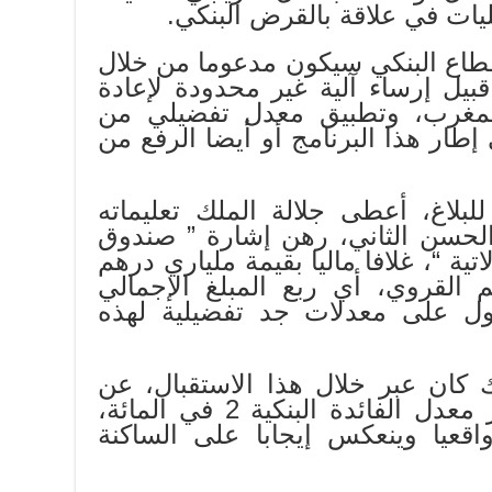
ات في علاقة بالقرض البنكي.
طاع البنكي سيكون مدعوما من خلال
بيل إرساء آلية غير محدودة لإعادة
مغرب، وتطبيق معدل تفضيلي من
ر هذا البرنامج أو أيضا الرفع من
للبلاغ، أعطى جلالة الملك تعليماته
لحسن الثاني، رهن إشارة ” صندوق
تية “، غلافا ماليا بقيمة ملياري درهم
 القروي، أي ربع المبلغ الإجمالي
ل على معدلات جد تفضيلية لهذه
لك كان عبر خلال هذا الاستقبال، عن
رغبته القوية في ألا يتجاوز معدل الفائدة البنكية 2 في المائة،
اقعيا وينعكس إيجابا على الساكنة