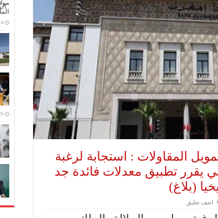
مولا
ال
المل
4 مايو، 2026
9 مارس، 2026
مويل المقاولات : استجابة لرغبة
كي يقرر تطبيق معدلات فائدة جد
ا (بلاغ)
اضف تعليق