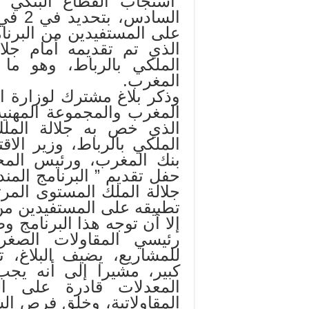
استجاب القطاع البنكي ل
الساد
على المستفيدين من البرنا
الذي تم تقديمه أمام جلا
الملكي بالرباط، وهو ما
المغرب.
وذكر بلاغ مشترك لوزارة الا
المغرب والمجموعة المهنية 
الملكي بالرباط، وزير الاقت
بنك المغرب، ورئيس المجم
حفل تقديم ” البرنامج الم
جلالة الملك المستوى المرت
تطبيقه على المستفيدين من 
إلا أن توجه هذا البرنامج
رئيسي المقاولات الصغر
للمشاريع، يضيف البلاغ،
كبير، مشيرا إلى أنه يج
المعدلات قادرة على ال
المقاولاتية، وخلق فرص ا