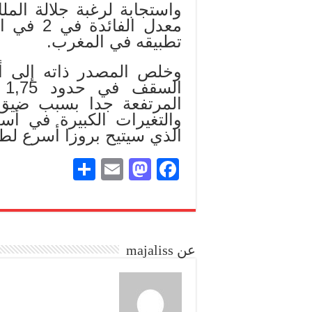
واستجابة لرغبة جلالة المل
معدل الف
تطبيقه في المغرب.
وخلص المصدر ذاته إلى أ
ال
المرتفعة جدا بسبب ضيق ال
والتغيرات الكبيرة في أسع
الذي سيتيح بروزا أسرع لط
S
E
M
Fa
ha
m
as
ce
re
ail
to
bo
do
ok
عن majaliss
n