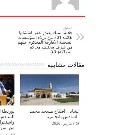
السابق
جلالة الملك يصدر عفوا استثنائيا
لفائدة 201 من نزلاء المؤسسات
السجنية الأفارقة المحكوم عليهم
من طرف مختلف محاكم
المملكة(بلاغ)
مقالات مشابهة
تشاد .. افتتاح مسجد محمد
بوريطة: 
السادس بانجامينا
السادس ي
واستقرار
9 مارس، 2026
من أمن 
9 مارس، 2026