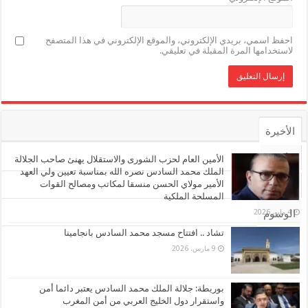
احفظ اسمي، بريدي الإلكتروني، والموقع الإلكتروني في هذا المتصفح
لاستخدامها المرة المقبلة في تعليقي.
الأخيرة
الأشهر
الأمين العام لحزب الشورى والاستقلال يهنئ صاحب الجلالة
الملك محمد السادس نصره الله بمناسبة تعيين ولي العهد
الأمير مولاي الحسن منسقا لمكاتب ومصالح القوات
تعليقات
المسلحة الملكية
4 مايو، 2026
الوسوم
تشاد .. افتتاح مسجد محمد السادس بانجامينا
9 مارس، 2026
بوريطة: جلالة الملك محمد السادس يعتبر دائما أمن
واستقرار دول الخليج العربي من أمن المغرب