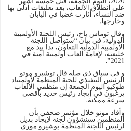
2020، اليوم الجمعة، قبل خمسة أشهر
على انطلاق الألعاب، بعد تعليقات أدلى بها
ضد النساء، أثارت غضبا في اليابان
وخارجها.
وقال توماس باخ، رئيس اللجنة الأولمبية
الدولية، في بيان “ستواصل اللجنة
الأولمبية الدولية التعاون، يدا بيد مع
خليفته، لإقامة ألعاب أولمبية آمنة في
2021”.
و في سياق ذي صلة قال توشيرو موتو
الرئيس التنفيذي للجنة المنظمة لأولمبياد
طوكيو اليوم الجمعة إن منظمي الألعاب
يرغبون في إيجاد رئيس جديد بأقصى
سرعة ممكنة.
وأفاد موتو خلال مؤتمر صحفي بأن
المنظمين سينشؤون لجنة لإيجاد بديل
لرئيس اللجنة المنظمة يوشيرو موري