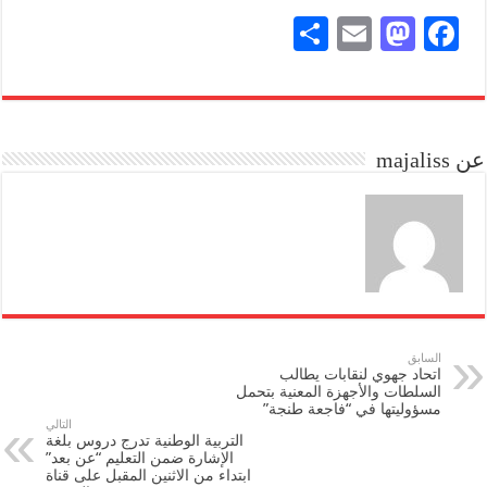
S
E
M
Fa
ha
m
as
ce
re
ail
to
bo
do
ok
عن majaliss
n
السابق
اتحاد جهوي لنقابات يطالب
السلطات والأجهزة المعنية بتحمل
مسؤوليتها في “فاجعة طنجة”
التالي
التربية الوطنية تدرج دروس بلغة
الإشارة ضمن التعليم “عن بعد”
ابتداء من الاثنين المقبل على قناة