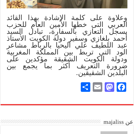
وعلاوة على كلمة الإشادة بهذا القائد
العربي التى خطها الأمين العام للحزب
بسجل التعازي بالسفارة، تبادل السيد
أحمد بلغازي وسفير دولة الكويت الأستاذ
عبد اللطيف علي اليحيا بالرباط مشاعر
الود التي تربط بين المملكة المغربية
ودولة الكويت الشقيقة مؤكدين على
ضرورة التعريف أكثر بما يجمع بين
البلدين الشقيقين.
S
E
M
Fa
ha
m
as
ce
re
ail
to
bo
do
ok
عن majaliss
n