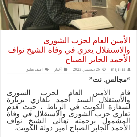
الأمين العام لحزب الشورى
والاستقلال يعزي في وفاة الشيخ نواف
الأحمد الجابر الصباح
majaliss
26 ديسمبر، 2023
أخبار
اضف تعليق
“مجالس. نت”
قام الأمين العام لحزب الشورى
والاستقلال السيد أحمد بلغازي بزيارة
لسفارة الكويت في الرباط ، حيث قدم
تعازي حزب الشورى والاستقلال في وفاة
المشمول برحمته تعالى الشيخ نواف
الأحمد الجابر الصباح أمير دولة الكويت.