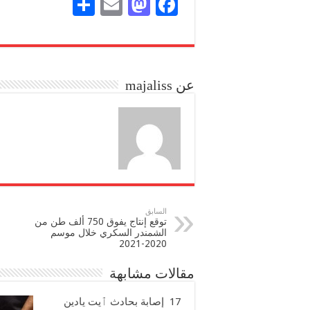
S
E
M
Fa
ha
m
as
ce
re
ail
to
bo
do
ok
عن majaliss
n
السابق
توقع إنتاج يفوق 750 ألف طن من
الشمندر السكري خلال موسم
2020-2021
مقالات مشابهة
17 إصابة بحادث ٱيت يادين