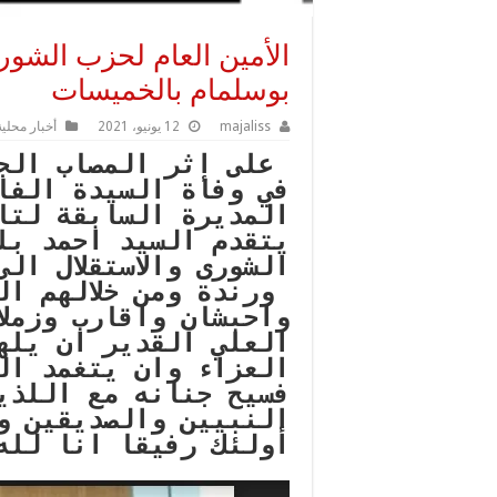
الأمين العام لحزب الشور
بوسلمام بالخميسات
majaliss
12 يونيو، 2021
أخبار محلية
على إثر المصاب الجل
في وفاة السيدة الفاض
المديرة السابقة لتا
يتقدم السيد احمد بلغ
الشورى والاستقلال ال
ورندة ومن خلالهم ال
واحبشان واقارب وزملا
العلي القدير ان يله
العزاء وان يتغمد ال
فسيح جنانه مع اللذي
النبيين والصديقين و
أولئك رفيقا انا لله