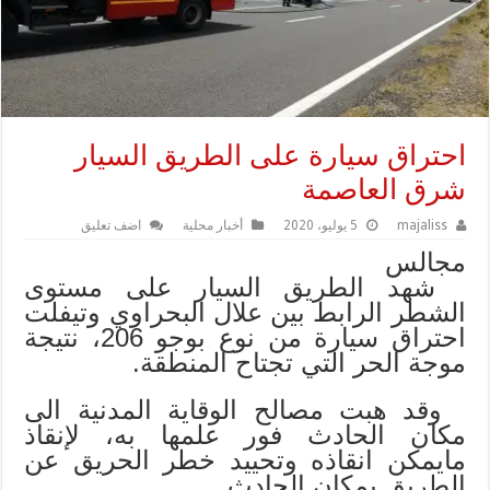
احتراق سيارة على الطريق السيار
شرق العاصمة
majaliss
5 يوليو، 2020
أخبار محلية
اضف تعليق
مجالس
شهد الطريق السيار على مستوى
الشطر الرابط بين علال البحراوي وتيفلت
احتراق سيارة من نوع بوجو 206، نتيجة
موجة الحر التي تجتاح المنطقة.
وقد هبت مصالح الوقاية المدنية الى
مكان الحادث فور علمها به، لإنقاذ
مايمكن انقاذه وتحييد خطر الحريق عن
الطريق بمكان الحادث.