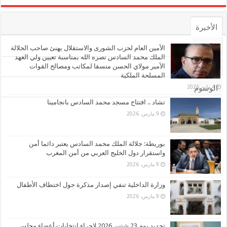
الأخيرة
الأشهر
الأمين العام لحزب الشورى والاستقلال يهنئ صاحب الجلالة
الملك محمد السادس نصره الله بمناسبة تعيين ولي العهد
الأمير مولاي الحسن منسقا لمكاتب ومصالح القوات
تعليقات
المسلحة الملكية
4 مايو، 2026
الوسوم
تشاد .. افتتاح مسجد محمد السادس بانجامينا
9 مارس، 2026
بوريطة: جلالة الملك محمد السادس يعتبر دائما أمن
واستقرار دول الخليج العربي من أمن المغرب
9 مارس، 2026
وزارة الداخلية تنفي إصدار مذكرة حول اختطاف الأطفال
9 مارس، 2026
تحديد يوم 23 شتنبر 2026 لإجراء انتخابات أعضاء مجلس