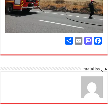
S
E
M
Fa
ha
m
as
ce
re
ail
to
bo
do
ok
عن majaliss
n