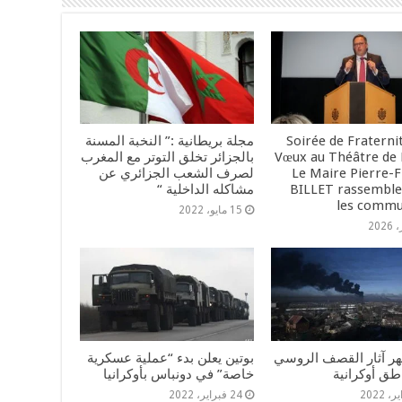
Soirée de Fraterni
مجلة بريطانية :” النخبة المسنة
Vœux au Théâtre de 
بالجزائر تخلق التوتر مع المغرب
Le Maire Pierre-F
لصرف الشعب الجزائري عن
BILLET rassemble
مشاكله الداخلية “
les commu
15 مايو، 2022
ر آثار القصف الروسي
بوتين يعلن بدء “عملية عسكرية
طق أوكرانية
خاصة” في دونباس بأوكرانيا
24 فبراير، 2022