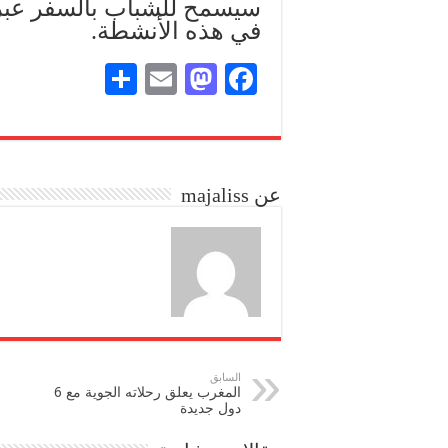
سيسمح للشباب بالسفر عبر 
في هذه الأنشطة.
S
E
M
Fa
ha
m
as
ce
re
ail
to
bo
do
ok
عن majaliss
n
السابق
المغرب يعلق رحلاته الجوية مع 6
دول جديدة