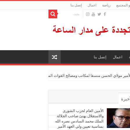
 المجتمع
رياضة
اعمال
إتصل بنا
اعمال
إتصل بنا
الأمير مولاي الحسن منسقا لمكاتب ومصالح القوات المسلحة الملكية
أخيرة
أشهر
الأمين العام لحزب الشورى
والاستقلال يهنئ صاحب الجلالة
الملك محمد السادس نصره الله
ليقات
بمناسبة تعيين ولي العهد الأمير