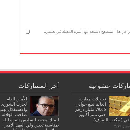
ي في هذا المتصفح لاستخدامها المرة المقبلة في تعليقي.
ركات عشوائية
آخر المشاركات
تحويلات مغاربة
الأمين العام
العالم تبلغ حوالي
لحزب الشورى
79.66 مليار درهم
والاستقلال يهنئ
حتى متم أكتوبر
صاحب الجلالة
ضي ( مكتب الصرف)
الملك محمد السادس نصره الله
بمناسبة تعيين ولي العهد الأمير