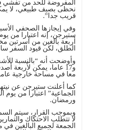
المفروضة للحد من تفشي فيرو
نحظى بصيف طبيعي، لا يمكن
قريب جدا”.
وفي إيجازها الصحفي الأسبو
ستيرجن، إنه اعتبارا من يو
أربعة بالغين من أسرتين مخ
الطلق، لكن قيود السفر سار
و17 عاما، يمكن لأربعة أص
معا في مساحة خارجية عامة
كما أعلنت ستيرجن عن نيتها
ورمضان.
وبموجب القرار، سيتم السما
لا تتطلب الاحتكاك والتماري