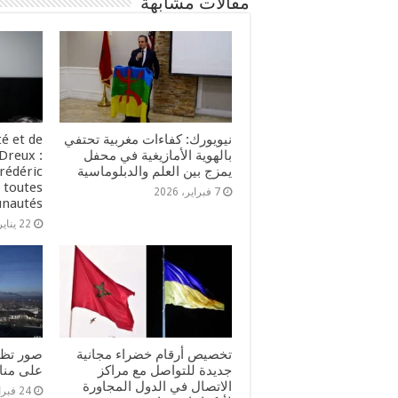
مقالات مشابهة
نيويورك: كفاءات مغربية تحتفي
té et de
بالهوية الأمازيغية في محفل
Dreux :
يمزج بين العلم والدبلوماسية
rédéric
 toutes
7 فبراير، 2026
nautés
22 يناير، 2026
تخصيص أرقام خضراء مجانية
صور تظه
جديدة للتواصل مع مراكز
على منا
الاتصال في الدول المجاورة
24 فبراير، 2022