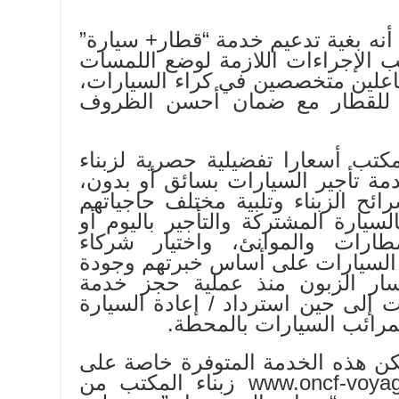
أنه بغية تدعيم خدمة “قطار+ سيارة”
ب الإجراءات اللازمة لوضع اللمسات
اعلين متخصصين في كراء السيارات،
ة للقطار مع ضمان أحسن الظروف
كتب أسعارا تفضيلية حصرية لزبناء
مة تأجير السيارات بسائق أو بدون،
ائح الزبناء وتلبية مختلف حاجياتهم
لسيارة المشتركة والتأجير باليوم أو
طارات والموانئ، واختيار شركاء
السيارات على أساس خبرتهم وجودة
ار الزبون منذ عملية حجز خدمة
ت إلى حين استرداد / إعادة السيارة
مرائب السيارات بالمحطة.
ن هذه الخدمة المتوفرة خاصة على
الموقع الالكتروني www.oncf-voyages.ma زبناء المكتب من