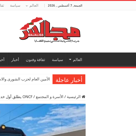
العالم
سياسة
ثقا
الجمعة, 7 أغسطس , 2026
العالم
سياسة
ثقافة وفنون
أخبار
أخب
أخبار عاجلة
الأمين العام لحزب الشورى والا
الرئيسية
/
الأسرة و المجتمع
/
ONCF يطلق أول خدمة “قطار+سيارة” للنقل المتعدد الوسائط المكمل للقطار