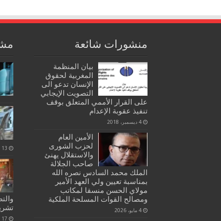
منشورات شائعة
مشا
بيان المنظمة
المغربية لحقوق
الإنسان تدعو الى
التصويت الإيجابي
على القرار الأممي المتعلق بوقف
تنفيذ عقوبة الإعدام
4 ديسمبر، 2018
الأمين العام
لحزب الشورى
13 يوليو، 2023
والاستقلال يهنئ
صاحب الجلالة
الملك محمد السادس نصره الله
بمناسبة تعيين ولي العهد الأمير
مولاي الحسن منسقا لمكاتب
والت
ومصالح القوات المسلحة الملكية
تشري
4 مايو، 2026
17 يوليو، 2020