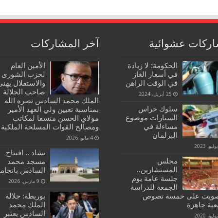
ركات عشوائية
آخر المشاركات
الحكومة: لا زيادة
الأمين العام
في أسعار الغاز
لحزب الشورى
في الوقت الراهن
والاستقلال يهنئ
صاحب الجلالة
25 أبريل، 2024
الملك محمد السادس نصره الله
سلوك حراس
بمناسبة تعيين ولي العهد الأمير
السيارات موضوع
مولاي الحسن منسقا لمكاتب
مساءلة في
ومصالح القوات المسلحة الملكية
البرلمان
4 مايو، 2026
تشاد .. افتتاح
مجلس
مسجد محمد
المستشارين..
السادس بانجامي
جلسة عامة يوم
9 مارس، 2026
الجمعة للدراسة
صويت على خمسة نصوص
بوريطة: جلالة
عية جاهزة
الملك محمد
السادس يعتبر