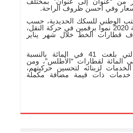
 من “عنوان إلى عنوان” بمختلف
سعار وفي أحسن ظروف الراحة.
ب الوطني للسكك الحديدية، حسب
ذات المصدر، مع بداية سنة 2020 نموا برقمين في حركة النقل،
ف قطارات الخط خلال شهر يناير
وبفضل هذه الإنجازات التي بلغت 41 في المائة بالنسبة
رات “البراق” و 24 في المائة لقطارات “الأطلس”، ومن
خدمات لزبنائه لتحسين حركيتهم،
خدمات ذات قيمة مضافة مكملة