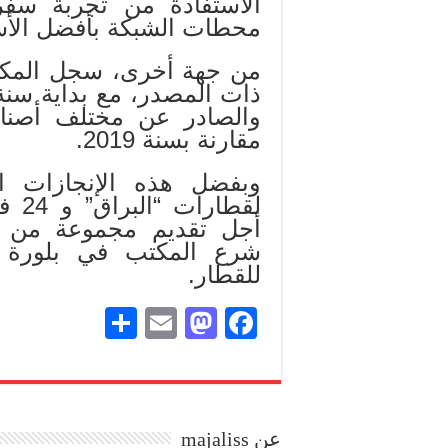
الاستفادة من تجربة سفر
محطات الشبكة بأفضل الأ
من جهة أخرى، سجل المكت
والصادر عن مختلف أصنا
مقارنة بسنة 2019.
لقطا
أجل تقديم مجموعة من ال
شرع المكتب في بلورة 
للقطار.
S
E
M
Fa
ha
m
as
ce
re
ail
to
bo
do
ok
عن majaliss