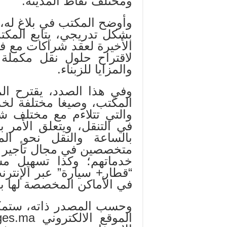
ومختلف نقاط المدينة.
وأوضح المكتب في بلاغ له، 
بشكل تدريجي، يتابع المكت
الأخيرة لعقد شراكات مع ف
لاقتراح حلول نقل مكمل
والمزايا للزبناء.
وفي هذا الصدد، يقترح الم
المكتب، وصيغا مختلفة لخد
والتي تتلاءم مع مختلف شر
في التنقل، ويتعلق الأمر با
بالساعة والنقل نحو الم
متخصصين في مجال تأجير 
خدماتهم؛ وكذا تسهيل مس
“قطار+ سيارة” عبر الإنترن
في الأماكن المخصصة لها ب
وحسب المصدر ذاته، ستمك