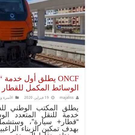
ONCF يطلق أول خدمة
الوسائط المكمل للقطار
majaliss
19 فبراير، 2020
الأسرة و 
يطلق المكتب الوطني للسك
خدمة للنقل المتعدد ال
“قطار+ سيارة”، وستشمل
بهدف تمكين الزبناء الراغ