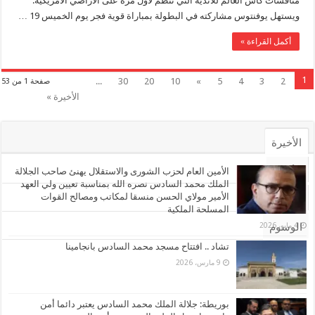
منافسات كأس العالم للأندية التي تُنظّم لأول مرة على الأراضي الأمريكية.
ويستهل يوفنتوس مشاركته في البطولة بمباراة قوية فجر يوم الخميس 19 …
أكمل القراءة »
1
...
30
20
10
»
5
4
3
2
صفحة 1 من 53
الأخيرة »
الأخيرة
الأشهر
الأمين العام لحزب الشورى والاستقلال يهنئ صاحب الجلالة
الملك محمد السادس نصره الله بمناسبة تعيين ولي العهد
الأمير مولاي الحسن منسقا لمكاتب ومصالح القوات
تعليقات
المسلحة الملكية
4 مايو، 2026
الوسوم
تشاد .. افتتاح مسجد محمد السادس بانجامينا
9 مارس، 2026
بوريطة: جلالة الملك محمد السادس يعتبر دائما أمن