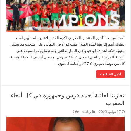
“مجالس.نت” أحرز المنتخب المغربي لكرة القدم للاعبين المحليين لقب
بطولة أمم إفريقيا لهذه الفئة، عقب فوزه في النهائي على منتخب مدغشقر
بنتيجة ثلاثة أهداف لهدفين، في المباراة التي جمعتهما يومه السبت على
أرضية المركز الرياضي الدولي “موا” بنيروبي. وسجل أهداف النخبة الوطنية
كل من يوسف مهري (د 27)، وأسامة لمليوي …
أكمل القراءة »
تعازينا لعائلة أحمد فرس وجمهوره في كل أنحاء
المغرب
17 يوليو، 2025
رياضة
0