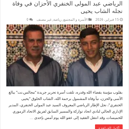
الرياضي عبد المولى الخنفري الأحزان في وفاة
نجله الشاب يحيى
15 فبراير، 2026
الأسرة و المجتمع
,
رياضة
,
غير مصنف
0
بقلوب مؤمنة بقضاء الله وقدره، تلقت أسرة تحرير جريدة “مجالس.نت” ببالغ
الأسى والحزن، نبأ وفاة المشمول برحمة الله، الشاب الخلوق “يحيى
الخنفري”، نجل الإطار الرياضي المعروف السيد عبد المولى الخنفري، المدير
الإداري الحالي لنادي اتحاد تواركة والمسير السابق لفريق الاتحاد الزموري
للخميسات. ​وقد انتقل الفقيد إلى عفو الله يوم أمس بإحدى …
أكمل القراءة »