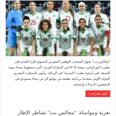
“مجالس.نت” تفوق المنتخب الوطني المغربي النسوي لكرة القدم على
نظيره البوركينابي بنتيجة (5-0) في المباراة الودية ،التي جمعتهما مساء يومه
الجمعة على أرضية ملعب “المدينة” في الرباط . وأنهى المنتخب المغربي
الجولة الأولى متقدما برباعية نظيفة من توقيع كل من سناء مسودي في
الدقيقتين ( 4 و 6 )، وابتسام …
أكمل القراءة »
تعزية ومواساة: “مجالس.نت” تشاطر الإطار