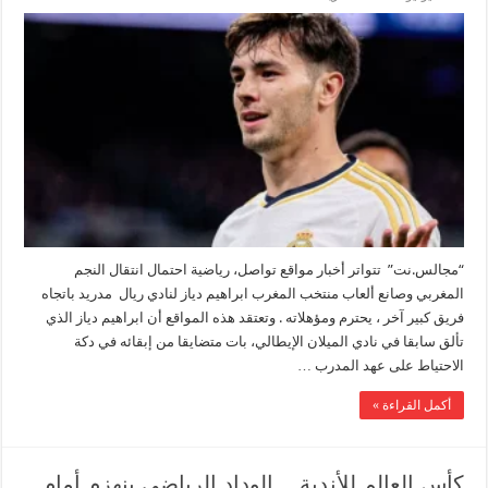
“مجالس.نت” تتواتر أخبار مواقع تواصل، رياضية احتمال انتقال النجم
المغربي وصانع ألعاب منتخب المغرب ابراهيم دياز لنادي ريال مدريد باتجاه
فريق كبير آخر ، يحترم ومؤهلاته . وتعتقد هذه المواقع أن ابراهيم دياز الذي
تألق سابقا في نادي الميلان الإيطالي، بات متضايقا من إبقائه في دكة
الاحتياط على عهد المدرب …
أكمل القراءة »
كأس العالم للأندية .. الوداد الرياضي ينهزم أمام