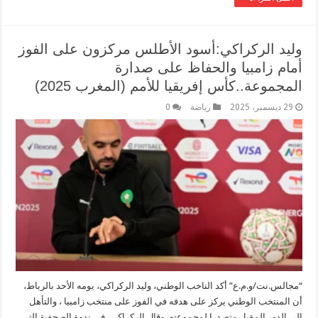
وليد الركراكي:أسود الأطلس مركزون على الفوز
أمام زامبيا والحفاظ على صدارة
المجموعة..كأس إفريقيا للأمم (المغرب 2025)
29 ديسمبر، 2025
رياضة
0
“مجالس.نت/و.م.ع” أكد الناخب الوطني، وليد الركراكي، يومه الأحد بالرباط،
أن المنتخب الوطني يركز على هدفه في الفوز على منتخب زامبيا ، والتأهل
إلى الدور المقبل متصدرا لمجموعته. وقال الركراكي، في ندوة الصحفية التي