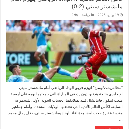
مانشستر سيتي (2-0)
19 يونيو، 2025
رياضة
0
“مجالس.نت/و.م.ع” انهزم فريق الوداد الرياضي أمام مانشستر سيتي
الإنجليزي بنتيجة هدفين دون رد، في المباراة التي جمعتهما يومه على أرضية
ملعب لينكون فاينانشال فيلد بفيلادلفيا، لحساب الجولة الأولى للمجموعة
السابعة لكأس العالم للأندية التي تحتضنها الولايات المتحدة. وأمام جماهير
مغربية غفيرة حجت لمشاهدة لقاء الوداد ومانشستر سيتي، دخل رجال محمد
…