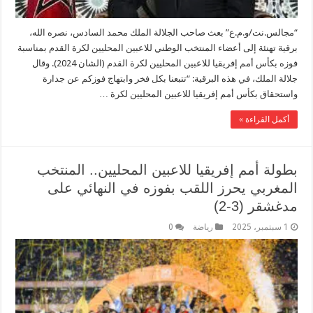
“مجالس.نت/و.م.ع” بعث صاحب الجلالة الملك محمد السادس، نصره الله،
برقية تهنئة إلى أعضاء المنتخب الوطني للاعبين المحليين لكرة القدم بمناسبة
فوزه بكأس أمم إفريقيا للاعبين المحليين لكرة القدم (الشان 2024). وقال
جلالة الملك، في هذه البرقية: “تتبعنا بكل فخر وابتهاج فوزكم عن جدارة
واستحقاق بكأس أمم إفريقيا للاعبين المحليين لكرة …
أكمل القراءة »
بطولة أمم إفريقيا للاعبين المحليين.. المنتخب
المغربي يحرز اللقب بفوزه في النهائي على
مدغشقر (3-2)
1 سبتمبر، 2025
رياضة
0