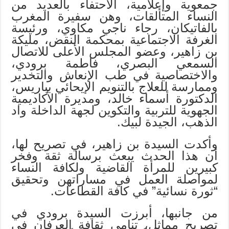
جمعوية وإعلامية، الاحتفاء بالعديد من
النساء المتألقات، وهن سفيرة المغرب
بالفاتيكان، رجاء ناجي مكاوي، ورئيسة
الغرفة الاجتماعية بمحكمة النقض، مليكة
بن زاهير، وعضو المجلس الأعلى للاتصال
السمعي البصري، فاطمة برودي،
والاختصاصية في طب الإنعاش والتخدير
وممارسة للعلاج بالتنويم الإيحائي بباريس،
الدكتورة أسماء خالد، ومديرة الأكاديمية
الجهوية للتربية والتكوين لجهة الداخلة واد
الذهب، الجيدة لبيك
.
وأكدت السيدة بن زاهير، في تصريح لها،
أن هذا الحدث يبعث برسالة ثقة وفخر
كبيرين للمرأة القاضية ولكافة النساء
لمواصلة العمل في مساراتهن وتحقيق
“ثورة نسائية” في كافة القطاعات
.
من جانبها، أبرزت السيدة برودي في
تصريح مماثل، تنامي ثقافة العرفان في