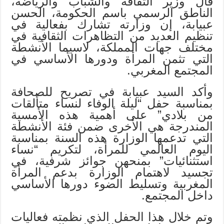
قال وزير الثقافة والشباب والرياضة،
الناطق الرسمي باسم الحكومة، الحسن
عبيابة، إن وزارته تشارك بفعالية في
تنظيم العديد من التظاهرات الثقافية في
مختلف جهات المملكة، لاسيما الأنشطة
التي تثمن المرأة ودورها الأساسي في
المجتمع المغربي
.
وأكد السيد عبيابة في تصريح للصحافة
بمناسبة حفل “ليلة الوفاء لنساء متألقات
من بلادي” على أهمية هذه الأمسية
المندرجة هي الأخرى ضمن فئة الأنشطة
التي تدعمها الوزارة هذه السنة بمناسبة
اليوم العالمي للمرأة، لتكريم “نساء
استثنائيات” بمنحهن جوائز شرفية، في
تجسيد لاهتمام الوزارة بدعم المرأة
المغربية وتسليط الضوء دورها الأساسي
داخل المجتمع
.
وتم خلال هذا الحفل الذي نظمته فعاليات