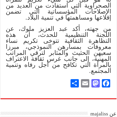
الصحراوية التي استفادت من العديد من
الإصلاحات المؤسساتية التي تضمن
إقلاعها ومساهمتها في تنمية البلاد
.
من جهته، أكد عبد العزيز ملوك، عن
اللجنة التنظيمية للحدث، أن هذه
التظاهرة الثقافية تتوخى تكريم نساء
معروفات بمسارهن النموذجي، مبرزا
سعيهن الحثيث والمثابر لترقي المراتب
المهنية، إلى جانب غرس ثقافة الاعتراف
بالمرأة التي تكافح من أجل رفاه وتنمية
المجتمع
.
S
E
M
Fa
ha
m
as
ce
re
ail
to
bo
do
ok
عن majaliss
n