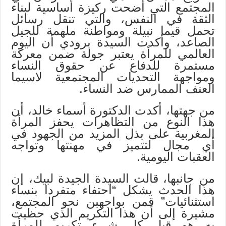
المجتمع التي أضحت ركيزة أساسية لبناء
الثقة في النفس، والتي تنقل رسائل
تحمل قيما نبيلة ومواطنة ملهمة للجيل
الصاعد
،
وأكدت السيدة برودي أن اليوم
العالمي للمرأة يعتبر جولة ضمن معركة
مستمرة للدفاع عن حقوق النساء
ومواجهة التحديات المجتمعية لاسيما
العنف الممارس ضد النساء
.
من جهتها، أكدت الدكتورة أسماء خالد، أن
هذا النوع من التظاهرات يحفز المرأة
المغربية على بذل المزيد من الجهود في
أي مجال لتتميز في مهنتها وتواجه
العقبات اليومية
.
من جانبها، قالت السيدة الجيدة لبيك، إن
هذا الحدث يشكل “احتفاء متفردا بنساء
استثنائيات” قمن بواجهبن نحو المجتمع،
مشيرة إلى أن هذا التكريم الذي حظيت
به هو قبل كل شيء تكريم للمرأة