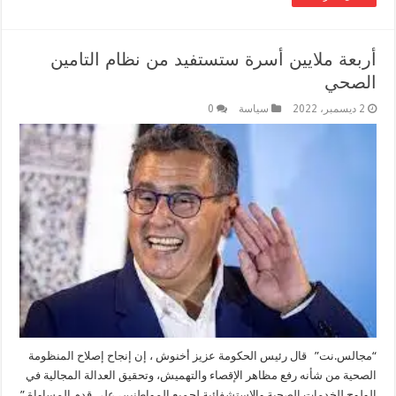
أربعة ملايين أسرة ستستفيد من نظام التامين
الصحي
2 ديسمبر، 2022
سياسة
0
“مجالس.نت” قال رئيس الحكومة عزيز أخنوش ، إن إنجاح إصلاح المنظومة
الصحية من شأنه رفع مظاهر الإقصاء والتهميش، وتحقيق العدالة المجالية في
الولوج للخدمات الصحية والاستشفائية لجميع المواطنين، على قدم المساواة.”