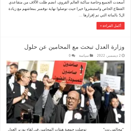
أسعدت الجميع وخاصة ساكنة العالم القروي، انضم ظلت ‏الآلاف من متقاعدي
القطاع الخاص واستبشروا خيرا حيث توصلوا نهاية نوفمبر بمعاشهم مع زيادة
ال5 بالمائة التي تم إقرارها …
أكمل القراءة »
وزارة العدل تبحث مع المحامين عن حلول
2 ديسمبر، 2022
سياسة
0
“مجالس.نت” توصلت جمعية هيئات المحامين في لقاء بوزير العدل