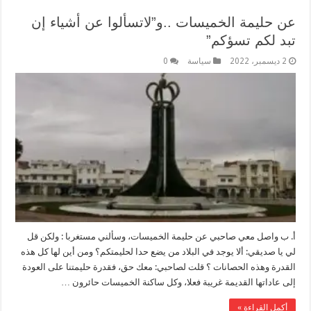
عن حليمة الخميسات ..و”لاتسألوا عن أشياء إن
تبد لكم تسؤكم”
2 ديسمبر، 2022
سياسة
0
أ. ب واصل معي صاحبي عن حليمة الخميسات، وسألني مستغربا : ولكن قل
لي يا صديقي: ألا يوجد في البلاد من يضع حدا لحليمتكم؟ ومن أين لها كل هذه
القدرة وهذه الحصانات ؟ قلت لصاحبي: معك حق، فقدرة حليمتنا على العودة
إلى عاداتها القديمة غريبة فعلا، وكل ساكنة الخميسات حائرون …
أكمل القراءة »