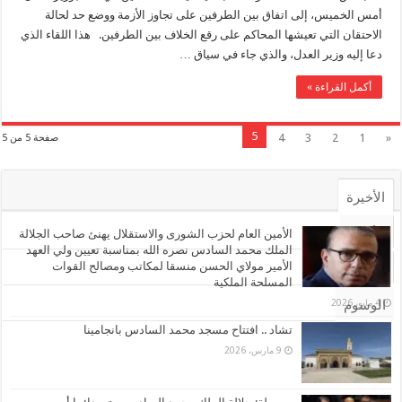
أمس الخميس، إلى اتفاق بين الطرفين على تجاوز الأزمة ووضع حد لحالة
الاحتقان التي تعيشها المحاكم على رقع الخلاف بين الطرفين. هذا اللقاء الذي
دعا إليه وزير العدل، والذي جاء في سياق …
أكمل القراءة »
5
4
3
2
1
«
صفحة 5 من 5
الأخيرة
الأشهر
الأمين العام لحزب الشورى والاستقلال يهنئ صاحب الجلالة
الملك محمد السادس نصره الله بمناسبة تعيين ولي العهد
الأمير مولاي الحسن منسقا لمكاتب ومصالح القوات
تعليقات
المسلحة الملكية
4 مايو، 2026
الوسوم
تشاد .. افتتاح مسجد محمد السادس بانجامينا
9 مارس، 2026