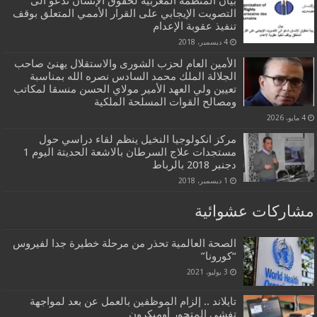
بيان المنظمة المغربية لحقوق الإنسان تدعو الى
التصويت الإيجابي على القرار الأممي المتعلق بوقف
تنفيذ عقوبة الإعدام
4 ديسمبر، 2018
الأمين العام لحزب الشورى والاستقلال يهنئ صاحب
الجلالة الملك محمد السادس نصره الله بمناسبة
تعيين ولي العهد الأمير مولاي الحسن منسقا لمكاتب
ومصالح القوات المسلحة الملكية
4 مايو، 2026
مركز انكولوجيا النخيل ينظم لقاء دراسي حول
مستجدات علاج السرطان بالاشعة الحديتة اليوم 1
دجنبر 2018 بالرباط
1 ديسمبر، 2018
مشاركات عشوائية
الصحة العالمية تحذر من مرحلة خطيرة جدا لفيروس
“كورونا”
3 يوليو، 2021
تايلاند .. إلزام الموظفين بالعمل عن بعد لمواجهة
تفشي المتحور أوميكرون