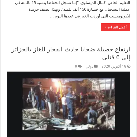
التعليم الخاص، كمال الديساوي، “إننا نسجل انخفاضا بنسبة 15 بالمئة في
عملية التسجيل، مع خسارة 150 ألف تلميذ”. وبهذا، تضيف جريدة
ليكونوميست التي أوردت الخبر في عددها اليوم …
أكمل القراءة »
ارتفاع حصيلة ضحايا حادث انفجار للغاز بالجزائر
إلى 6 قتلى
18 أكتوبر، 2020
دولي
0