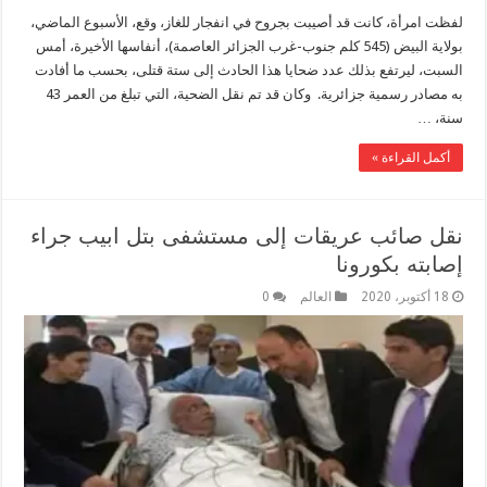
لفظت امرأة، كانت قد أصيبت بجروح في انفجار للغاز، وقع، الأسبوع الماضي،
بولاية البيض (545 كلم جنوب-غرب الجزائر العاصمة)، أنفاسها الأخيرة، أمس
السبت، ليرتفع بذلك عدد ضحايا هذا الحادث إلى ستة قتلى، بحسب ما أفادت
به مصادر رسمية جزائرية. وكان قد تم نقل الضحية، التي تبلغ من العمر 43
سنة، …
أكمل القراءة »
نقل صائب عريقات إلى مستشفى بتل ابيب جراء
إصابته بكورونا
18 أكتوبر، 2020
العالم
0