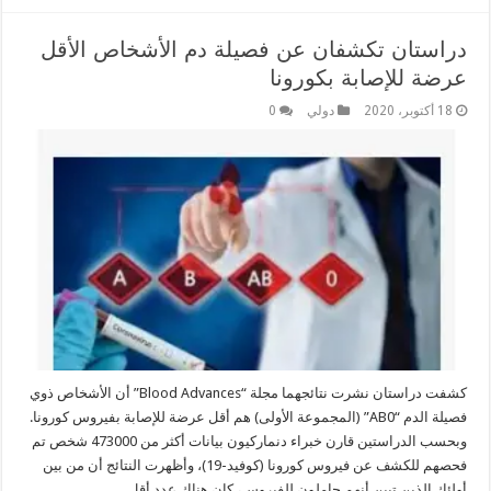
دراستان تكشفان عن فصيلة دم الأشخاص الأقل
عرضة للإصابة بكورونا
18 أكتوبر، 2020
دولي
0
كشفت دراستان نشرت نتائجهما مجلة “Blood Advances” أن الأشخاص ذوي
فصيلة الدم “AB0” (المجموعة الأولى) هم أقل عرضة للإصابة بفيروس كورونا.
وبحسب الدراستين قارن خبراء دنماركيون بيانات أكثر من 473000 شخص تم
فحصهم للكشف عن فيروس كورونا (كوفيد-19)، وأظهرت النتائج أن من بين
أولئك الذين تبين أنهم حاملون للفيروس، كان هناك عدد أقل …