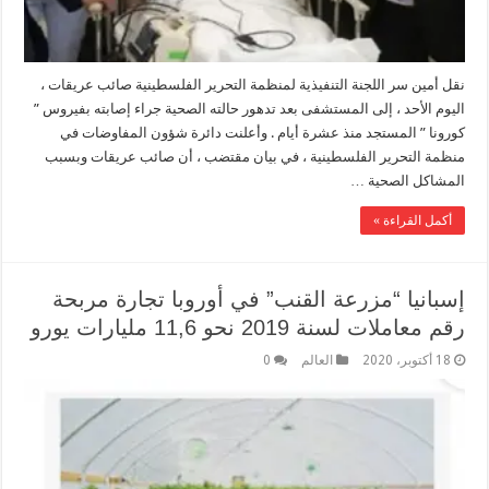
نقل أمين سر اللجنة التنفيذية لمنظمة التحرير الفلسطينية صائب عريقات ،
اليوم الأحد ، إلى المستشفى بعد تدهور حالته الصحية جراء إصابته بفيروس ”
كورونا ” المستجد منذ عشرة أيام . وأعلنت دائرة شؤون المفاوضات في
منظمة التحرير الفلسطينية ، في بيان مقتضب ، أن صائب عريقات وبسبب
المشاكل الصحية …
أكمل القراءة »
إسبانيا “مزرعة القنب” في أوروبا تجارة مربحة
رقم معاملات لسنة 2019 نحو 11,6 مليارات يورو
18 أكتوبر، 2020
العالم
0