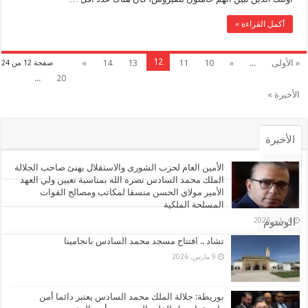
أكمل القراءة »
12
« الأولى
...
«
10
11
13
14
»
صفحة 12 من 24
...
20
الأخيرة »
الأخيرة
الأشهر
الأمين العام لحزب الشورى والاستقلال يهنئ صاحب الجلالة
الملك محمد السادس نصره الله بمناسبة تعيين ولي العهد
الأمير مولاي الحسن منسقا لمكاتب ومصالح القوات
تعليقات
المسلحة الملكية
4 مايو، 2026
الوسوم
تشاد .. افتتاح مسجد محمد السادس بانجامينا
9 مارس، 2026
بوريطة: جلالة الملك محمد السادس يعتبر دائما أمن