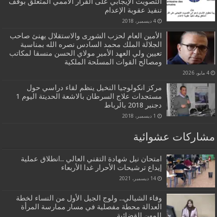
التصويت الإيجابي على القرار الأممي المتعلق بوقف
تنفيذ عقوبة الإعدام
4 ديسمبر، 2018
الأمين العام لحزب الشورى والاستقلال يهنئ صاحب
الجلالة الملك محمد السادس نصره الله بمناسبة
تعيين ولي العهد الأمير مولاي الحسن منسقا لمكاتب
ومصالح القوات المسلحة الملكية
4 مايو، 2026
مركز انكولوجيا النخيل ينظم لقاء دراسي حول
مستجدات علاج السرطان بالاشعة الحديتة اليوم 1
دجنبر 2018 بالرباط
1 ديسمبر، 2018
مشاركات عشوائية
امتحان نيل شهادة التقني العالي ..انطلاق عملية
إيداع ترشيحات الأحرار غدا الأربعاء
14 ديسمبر، 2021
وفاء الشيالي.. ولوج الجيل الأول من النساء لخطة
العدالة محطة مفصلية في مسار ممارسة المرأة
للمهن القضائية