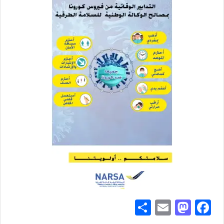
S
E
M
Fa
ha
m
as
ce