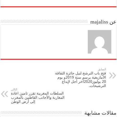
re
ail
to
bo
do
ok
عن majaliss
n
السابق
فتح باب الترشح لنيل جائزة الثقافة
الأمازيغية برسم سنة 2019و يوم
20 يوليوز2020آخر أجل لإيداع
الترشيحات.
التالي
السلطات المغربية تقرر تامين اعادة
المغاربة والأجانب القاطنين بالمغرب
إلى أرض الوطن
مقالات مشابهة