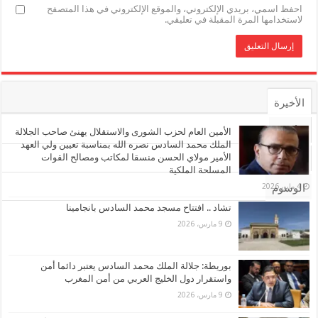
احفظ اسمي، بريدي الإلكتروني، والموقع الإلكتروني في هذا المتصفح
لاستخدامها المرة المقبلة في تعليقي.
الأخيرة
الأشهر
الأمين العام لحزب الشورى والاستقلال يهنئ صاحب الجلالة
الملك محمد السادس نصره الله بمناسبة تعيين ولي العهد
الأمير مولاي الحسن منسقا لمكاتب ومصالح القوات
تعليقات
المسلحة الملكية
4 مايو، 2026
الوسوم
تشاد .. افتتاح مسجد محمد السادس بانجامينا
9 مارس، 2026
بوريطة: جلالة الملك محمد السادس يعتبر دائما أمن
واستقرار دول الخليج العربي من أمن المغرب
9 مارس، 2026