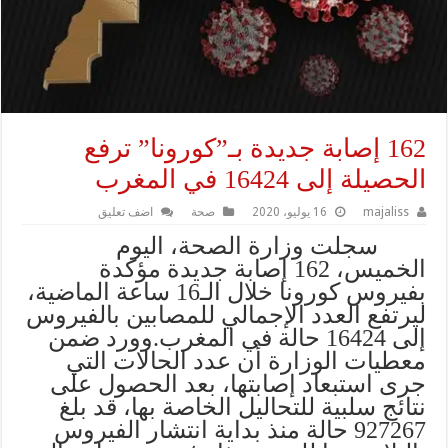
162 إصابة جديدة بـ”كورونا” ترفع
الحصيلة إلى 16424 في المغرب
majaliss
16 يوليو، 2020
صحة
اضف تعليق
سجلت وزارة الصحة، اليوم
الخميس، 162 إصابة جديدة مؤكدة
بفيروس كورونا خلال الـ16 ساعة الماضية،
ليرتفع العدد الإجمالي للمصابين بالفيروس
إلى 16424 حالة في المغرب.
وورد ضمن
معطيات الوزارة أن عدد الحالات التي
جرى استبعاد إصابتها، بعد الحصول على
نتائج سلبية للتحاليل الخاصة بها، قد بلغ
927267 حالة منذ بداية انتشار الفيروس