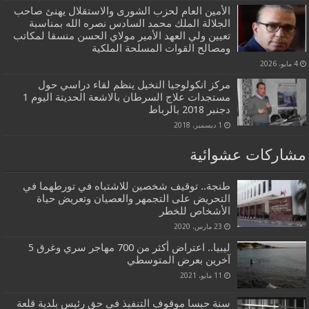
الأمين العام لحزب الشورى والاستقلال يهنئ صاحب
الجلالة الملك محمد السادس نصره الله بمناسبة
تعيين ولي العهد الأمير مولاي الحسن منسقا لمكاتب
ومصالح القوات المسلحة الملكية
4 مايو، 2026
مركز انكولوجيا النخيل ينظم لقاء دراسي حول
مستجدات علاج السرطان بالاشعة الحديتة اليوم 1
دجنبر 2018 بالرباط
1 ديسمبر، 2018
مشاركات عشوائية
طنجة.. توقيف شخصين للاشتباه في تورطهما في
التحريض على التجمهر والعصيان وتعريض حياة
الأشخاص للخطر
23 مارس، 2020
ليبيا.. اعتراض أكثر من 700 مهاجر سري وغرق 5
آخرين بعرض المتوسطي
11 مايو، 2021
سنة حبسا موقوف التنفيذ في حق رئيس بلدية قلعة