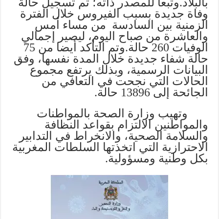
بالبلاد.
وتبعا للمصدر ذاته؛ تم تسجيل حالة
وفاة جديدة بسبب الفيروس خلال الفترة
الزمنية بين السادسة من مساء أمس
والعاشرة من صباح اليوم، ليصير إجمالي
الوفيات 260 حالة.
وتم التأكد أيضا من 75
حالة شفاء جديدة خلال المدة نفسها، وفق
البيانات الرسمية، وبذلك يرتفع مجموع
الحالات التي نجحت في التعافي من
الجائحة إلى 13896 حالة.
وتهيب وزارة الصحة بالمواطنات
والمواطنين الالتزام بقواعد النظافة
والسلامة الصحية، والانخراط في التدابير
الاحترازية التي اتخذتها السلطات المغربية
بكل وطنية ومسؤولية.