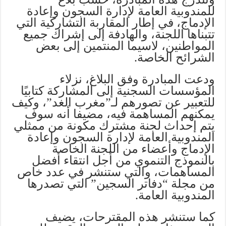
للمندوبية العامة لإدارة السجون وإعادة
الإدماج، في إطار المقاربة التشاركية التي
تتبناها اللجنة، والهادفة إلى إشراك جميع
المواطنين، لاسيما المنتمين إلى بعض
الشرائح الخاصة.
ودعت المبادرة وفق البلاغ، نزلاء
المؤسسات السجنية إلى المشاركة كتابيًا
للتعبير عن تصورهم لـ”مغرب الغد”، وكيف
يمكنهم المساهمة فيه، مضيفا أنه سوف
يتم إحداث لجنة مشترك مكونة من ممثلي
المندوبية العامة لإدارة السجون وإعادة
الإدماج وأعضاء من اللجنة الخاصة
بالنموذج التنموي من أجل انتقاء أفضل
المساهمات، والتي ستنشر في عدد خاص
من مجلة “دفاتر السجين” التي تصدرها
المندوبية العامة.
كما ستنشر هذه المقترحات، يضيف