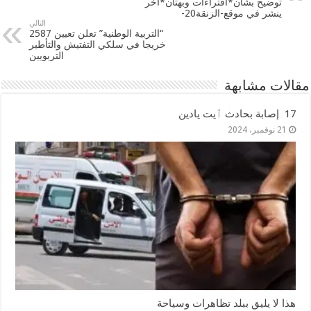
توضيح بشان*افتراءات وبهتان*اخر
ينشر في موقع-الزنقة20-
التالي
“التربية الوطنية” تعلن تعيين 2587
خريجا في سلكي التفتيش والتأطير
التربويين
مقالات مشابهة
17 إصابة بحادث ٱيت يادين
21 نوفمبر، 2024
هذا لا يليق ببلد تظاهرات وسياحة