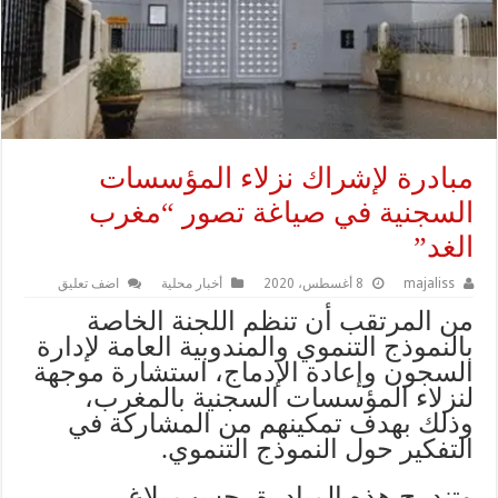
مبادرة لإشراك نزلاء المؤسسات
السجنية في صياغة تصور “مغرب
الغد”
majaliss
8 أغسطس، 2020
أخبار محلية
اضف تعليق
من المرتقب أن تنظم اللجنة الخاصة
بالنموذج التنموي والمندوبية العامة لإدارة
السجون وإعادة الإدماج، استشارة موجهة
لنزلاء المؤسسات السجنية بالمغرب،
وذلك بهدف تمكينهم من المشاركة في
التفكير حول النموذج التنموي.
وتندرج هذه المبادرة، حسب بلاغ