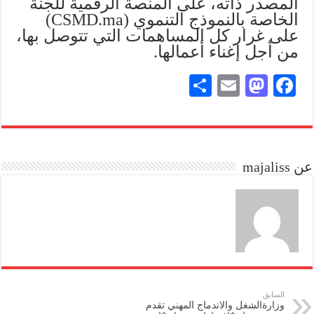
المصدر ذاته، على المنصة الرقمية للجنة
الخاصة بالنموذج التنموي (CSMD.ma)
على غرار كل المساهمات التي تتوصل بها،
من أجل إغناء أعمالها.
S
E
M
Fa
ha
m
as
ce
re
ail
to
bo
do
ok
عن majaliss
n
السابق
وزارةالشغل والاندماج المهني تقدم