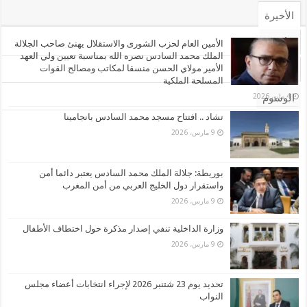
الأخيرة
الأشهر
الأمين العام لحزب الشورى والاستقلال يهنئ صاحب الجلالة
الملك محمد السادس نصره الله بمناسبة تعيين ولي العهد
الأمير مولاي الحسن منسقا لمكاتب ومصالح القوات
تعليقات
المسلحة الملكية
4 مايو، 2026
الوسوم
تشاد .. افتتاح مسجد محمد السادس بانجامينا
9 مارس، 2026
بوريطة: جلالة الملك محمد السادس يعتبر دائما أمن
واستقرار دول الخليج العربي من أمن المغرب
9 مارس، 2026
وزارة الداخلية تنفي إصدار مذكرة حول اختطاف الأطفال
9 مارس، 2026
تحديد يوم 23 شتنبر 2026 لإجراء انتخابات أعضاء مجلس
النواب