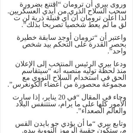
وروى بيري أن ترومان “اقتنع بضرورة
سحب السلاح الذري من أيدي العسكريين.
لذا أعلن ترومان أن أي قنبلة ذرية لن ت
لق ما لم يعط شخصيا تصريحا بذلك”.
واعتبر أن “ترومان أوجد سابقة خطيرة
بحصر القدرة على التحكم بيد شخص
واحد”.
ودعا بيري الرئيس المنتخب إلى الإعلان
منذ لحظة توليه منصبه أنه “سيتقاسم
الحق في استخدام السلاح النووي مع
مجموعة محصورة من أعضاء الكونغرس”.
وجاء في المقال “في 20 يناير، إذا سارت
الأمور كلها على ما يرام، ستتنفس البلاد
والعالم الصعداء”.
وتابع بيري “ما أن يؤدي جو بايدن القس
م، ستكون حقيبة الرموز النووية بيده.