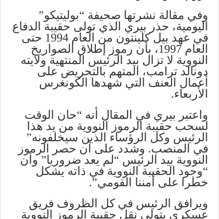
وفي مقالة نشرتها صحيفة “بوليتيكو”
اليومية، حذر بيري الذي تولى حقيبة الدفاع
في عهد بيل كلينتون من العام 1994 حتى
العام 1997، بأن رموز إطلاق الصواريخ
النووية لا تزال بيد الرئيس المنتهية ولايته
دونالد ترامب، المتهم بالتحريض على
أعمال العنف التي شهدها الكونغرس
الأربعاء.
واعتبر بيري في المقال أنه “حان الوقت
لسحب حقيبة الرموز النووية من يد هذا
الرئيس وكل الرؤساء الذين سيخلفونه”
في المنصب. وشدد على أن حصر الرموز
النووية بيد الرئيس “لم يعد ضروريا” وأن
“وجود الحقيبة النووية في ذاته يشكل
خطرا على أمننا القومي”.
ويرافق الرئيس في كل الظروف فريق
عسكري يتولى نقل حقيبة الرموز النووية