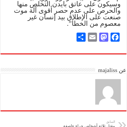
وسيكون على عاتق بايدن التخلص منها
والحرص على عدم حصر أقوى آلة موت
صنعت على الإطلاق بيد إنسان غير
معصوم من الخطأ”.
S
E
M
Fa
ha
m
as
ce
re
ail
to
bo
do
ok
عن majaliss
n
السابق
مقتل ثلاثة أشخاص جراء عاصفة