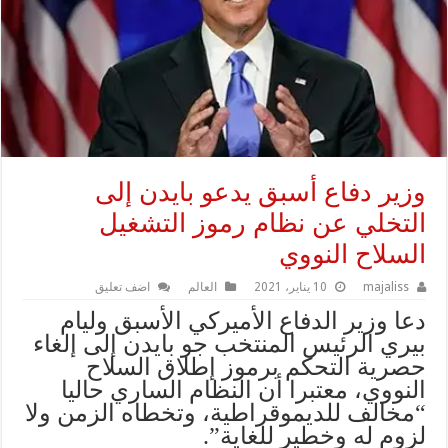
وزير دفاع أسبق يدعو بايدن إلى
التخلي عن نظام رموز التشغيل
السلاح النووي
majaliss
10 يناير، 2021
العالم
اضف تعليق
دعا وزير الدفاع الأميركي الأسبق وليام
بيري الرئيس المنتخب جو بايدن إلى إلغاء
حصرية التحكم برموز إطلاق السلاح
النووي، معتبرا أن النظام الساري حاليا
“مخالف للديموقراطية، وتخطاه الزمن ولا
لزوم له وخطير للغاية”.