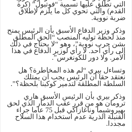
التي تطلق عليها تسمية “فوتبول” (كرة
القدم) والتي تحوي كل ما يلزم لإطلاق
ضربة نووية.
وذكر وزير الدفاع الأسبق بأن الرئيس يمنح
منذ لحظة توليه المنصب “الحق المطلق
بشن حرب نووية”، وهو “لا يحتاج في ذلك
إلى رأي أحد. لا رأي لوزير الدفاع في هذا
الأمر. ولا دور للكونغرس”.
وتساءل بيري “لم هذه المخاطرة؟ هل
نعتقد حقا أن الرئيس يجب أن يمتلك
السلطة المطلقة لتدمير كوكبنا بلحظة؟”.
وذكر بيري بأن الرئيس الأسبق هاري
ترومان هو من قرر عقب الدمار الذي لحق
بهيروشيما وناغازاكي قبل 75 عاما جراء
القنبلة الذرية عدم استخدام هذا السلاح
مجددا.