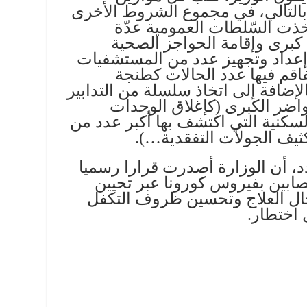
بالتالي، في مجموع الشروط الأخرى
تخذت السّلطات العمومية عدّة
 منها إغلاق 8 مدن كبرى وإقامة الحواجز الصحية
وإعداد وتجهيز عدد من المستشفيات
فاقم فيها عدد الحالات كطنجة
إضافة إلى اتخاذ سلسلة من التدابير
اضر الكبرى (كإغلاق الوحدات
السكنية التي اكتشف بها أكبر عدد من
كثيف الجولات التفقدية…).
، أن الوزارة أصدرت قرارا رسميا
ابين بفيروس كورونا عبر تحيين
ال العلاج وتحسين ظروف التكفل
 اختطار.