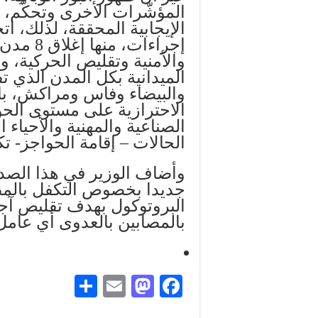
المؤشّرات الأخرى وتحكّم، 
الإيجابية المحققة، لذلك، ا
إجراءات،
والأمنية وتقليص الحركية، 
الميدانية بكل المدن الذي ت
والبيضاء وفاس ومراكش، بال
الاحترازية على مستوى الحو
الصناعية والمهنية والأحياء 
الحالات – إقامة الحواجز- ت
وأضاف الوزير في هذا الصدد
جديدا بخصوص التكفل بالمص
البروتوكول بهدف تقليص آج
بالمصابين بالعدوى أي عامل
S
E
M
Fa
ha
m
as
ce