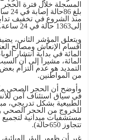
منذ الشروع في تخفيف تدابي
إلى1363 حالة في 24 ساعة.
ويتعلق المؤشر الثاني، يضي
المائة، مشيرا إلى أن السبب
التمديد هو عدم التزام بعض
من المواطنين.
وأوضح أن الحجر الصحي مكن
في سياق استئناف آمن للأنشط
الطبيعية بشكل تدريجي، مبي
للخروج من الحجر الصحي واس
مستشفيات ميدانية لتجميع ا
تتجاوز 650حالة).
غير أن ظهور البؤر الوبائية، 