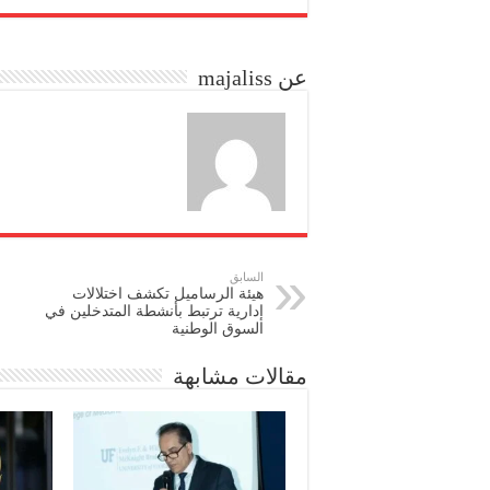
re
ail
to
bo
do
ok
عن majaliss
n
السابق
هيئة الرساميل تكشف اختلالات
إدارية ترتبط بأنشطة المتدخلين في
السوق الوطنية
مقالات مشابهة