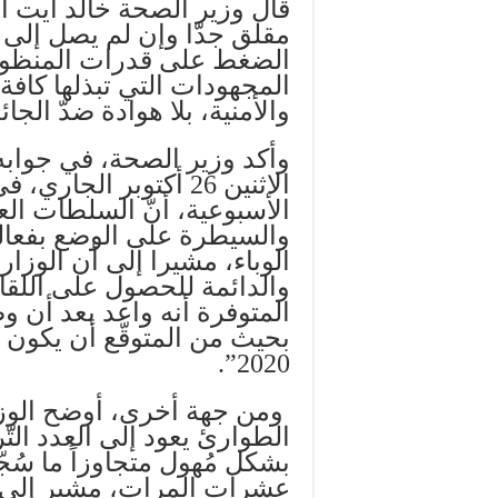
قال وزير الصحة خالد آيت ال
مقلق جدّا وإن لم يصل إلى 
الضغط على قدرات المنظومة
المجهودات التي تبذلها كافة
والأمنية، بلا هوادة ضدّ الجائ
وأكد وزير الصحة، في جوابه 
الاثنين 26 أكتوبر الج
الأسبوعية، أنّ السلطات الع
والسيطرة على الوضع بفعال
الوباء، مشيرا إلى أن الوزارة
والدائمة للحصول على اللقا
المتوفرة أنه واعد بعد أن و
بحيث من المتوقّع أن يكون ج
2020”.
ومن جهة أخرى، أوضح الوزير
الطوارئ يعود إلى العدد التّ
بشكل مُهول متجاوزاً ما سُج
عشرات المرات، مشير إلى أ