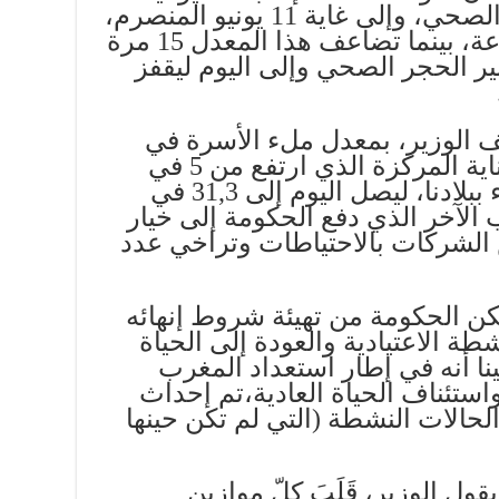
المسجلة خلال فترة الحجر الصحي، وإلى غاية 11 يونيو المنصرم،
بلغ 86حالة إصابة في 24 ساعة، بينما تضاعف هذا المعدل 15 مرة
ر الحجر الصحي وإلى اليوم ليقفز
ف الوزير، بمعدل ملء الأسرة في
أقسام الإنعاش ومصالح العناية المركزة الذي ارتفع من 5 في
المائة في بداية انتشار الوباء ببلادنا، ليصل اليوم إلى 31,3 في
 الآخر الذي دفع الحكومة إلى خيار
 الشركات بالاحتياطات وتراخي عدد
 الحكومة من تهيئة شروط إنهائه
ة الاعتيادية والعودة إلى الحياة
نا أنه في إطار استعداد المغرب
تئناف الحياة العادية،تم إحداث
لحالات النشطة (التي لم تكن حينها
يقول الوزير، قَلَبَ كلّ موازين