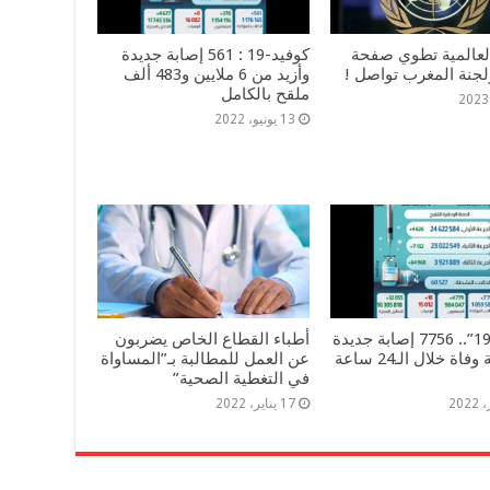
لعالمية تطوي صفحة
كوفيد-19 : 561 إصابة جديدة
لجنة المغرب تواصل !
وأزيد من 6 ملايين و483 ألف
ملقح بالكامل
13 يونيو، 2022
“كوفيد-19”.. 7756 إصابة جديدة
أطباء القطاع الخاص يضربون
و18 حالة وفاة خلال الـ24 ساعة
عن العمل للمطالبة بـ”المساواة
في التغطية الصحية”
17 يناير، 2022