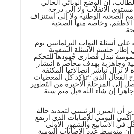
طالب، إن الوضع الوبائي الحالي
مستوى الانفلات ولا إلى درجة
 الصحية الوطنية ولا إلى استنزاف
 الأطقم، وخاصة منها الصحية
حة.
على أسئلة النواب البرلمانيين يوم
اري، في إطار جلسة الاسئلة الشفوية
مومية تبذل قُصارى جُهودها للتحكم
ية وجاهزية بهدف محاصرة انتشار
 لا تزال تباشر اتصالاتها المكثفة
ح الفعال الذي “تؤكد كل المعطيات
صل إلى المرحلة الأخيرة من التّطوير
اهزا إن شاء اللّه قبل متم سنة
 أن المبرر الرئيسي لتمديد حالة
راكمي اليومي للإصابات الذي ارتفع
ّل في الأسابيع والشهور الأولى
ن متوسط عدد الإصابات اليومية