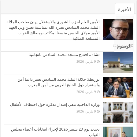
الأخيرة
الأشهر
الأمين العام لحزب الشورى والاستقلال يهنئ صاحب الجلالة
الملك محمد السادس نصره الله بمناسبة تعيين ولي العهد
الأمير مولاي الحسن منسقا لمكاتب ومصالح القوات
تعليقات
المسلحة الملكية
4 مايو، 2026
الوسوم
تشاد .. افتتاح مسجد محمد السادس بانجامينا
9 مارس، 2026
بوريطة: جلالة الملك محمد السادس يعتبر دائما أمن
واستقرار دول الخليج العربي من أمن المغرب
9 مارس، 2026
وزارة الداخلية تنفي إصدار مذكرة حول اختطاف الأطفال
9 مارس، 2026
تحديد يوم 23 شتنبر 2026 لإجراء انتخابات أعضاء مجلس
النواب