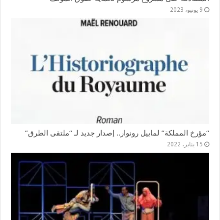
9 يونيو، 2023
“مؤرخ المملكة” لماييل رونوار.. إصدار جديد لـ “ملتقى الطرق”
15 يناير، 2022