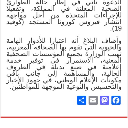
الدعوة تأتي في إطار حالة الطوارئ
الصحية المعلنة في المملكة، وتفعيلا
للإجراءات المتخذة من أجل مواجهة
انتشار فيروس كورونا المستجد (كوفيد
19).
وأضاف البلاغ أنه اعتبارا للأدوار الهامة
والحيوية التي تقوم بها الصحافة المغربية،
تهيب الوزارة بجميع المؤسسات الصحفية
المعنية، الاستمرار في توفير خدمة
إعلامية في صيغ بديلة في الظروف
الحالية، والمساهمة إلى جانب باقي
مكونات الإعلام الوطني، في جهود الإخبار
والتحسيس والتوعية الموجهة للمواطنين.
S
E
M
Fa
ha
m
as
ce
re
ail
to
bo
do
ok