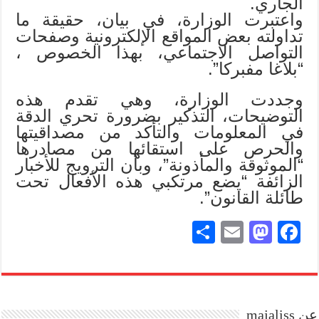
الجاري.
واعتبرت الوزارة، في بيان، حقيقة ما
تداولته بعض المواقع الإلكترونية وصفحات
التواصل الاجتماعي، بهذا الخصوص ،
“بلاغا مفبركا”.
وجددت الوزارة، وهي تقدم هذه
التوضيحات، التذكير بضرورة تحري الدقة
في المعلومات والتأكد من مصداقيتها
والحرص على استقائها من مصادرها
“الموثوقة والمأذونة”، وبأن الترويج للأخبار
الزائفة “يضع مرتكبي هذه الأفعال تحت
طائلة القانون”.
S
E
M
Fa
ha
m
as
ce
re
ail
to
bo
do
ok
عن majaliss