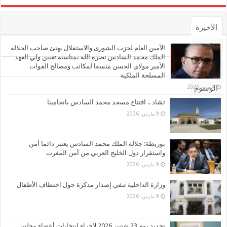
الأخيرة
الأشهر
الأمين العام لحزب الشورى والاستقلال يهنئ صاحب الجلالة
الملك محمد السادس نصره الله بمناسبة تعيين ولي العهد
الأمير مولاي الحسن منسقا لمكاتب ومصالح القوات
تعليقات
المسلحة الملكية
4 مايو، 2026
الوسوم
تشاد .. افتتاح مسجد محمد السادس بانجامينا
9 مارس، 2026
بوريطة: جلالة الملك محمد السادس يعتبر دائما أمن
واستقرار دول الخليج العربي من أمن المغرب
9 مارس، 2026
وزارة الداخلية تنفي إصدار مذكرة حول اختطاف الأطفال
9 مارس، 2026
تحديد يوم 23 شتنبر 2026 لإجراء انتخابات أعضاء مجلس