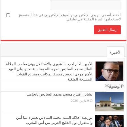
احفظ اسمي، بريدي الإلكتروني، والموقع الإلكتروني في هذا المتصفح
لاستخدامها المرة المقبلة في تعليقي.
الأخيرة
الأشهر
الأمين العام لحزب الشورى والاستقلال يهنئ صاحب الجلالة
الملك محمد السادس نصره الله بمناسبة تعيين ولي العهد
الأمير مولاي الحسن منسقا لمكاتب ومصالح القوات
تعليقات
المسلحة الملكية
4 مايو، 2026
الوسوم
تشاد .. افتتاح مسجد محمد السادس بانجامينا
9 مارس، 2026
بوريطة: جلالة الملك محمد السادس يعتبر دائما أمن
واستقرار دول الخليج العربي من أمن المغرب