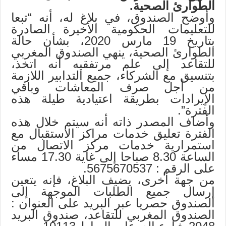
الطوارئ الصحية.
وأوضح الصندوق، في بلاغ له، أنه “تبعا
للتعليمات الحكومية الأخيرة الصادرة
بتاريخ 19 مارس 2020، بشأن حالة
الطوارئ الصحية، ينهي الصندوق المغربي
للتقاعد إلى علم مرتفقيه أنه اتخذ،
بتنسيق مع الشركاء، جميع التدابير اللازمة
من أجل صرف المعاشات وباقي
الإيرادات بطريقة اعتيادية طيلة هذه
الفترة”.
وأضاف المصدر ذاته أنه سيتم خلال هذه
الفترة تعليق خدمات مراكز الاستقبال مع
استمرارية خدمات مركز الاتصال من
الساعة 8.30 صباحا إلى غاية 17.30 مساء
على الرقم : 5675670537.
من جهة أخرى، يضيف البلاغ، فإنه يتعين
إرسال جميع الطلبات الموجهة إلى
الصندوق حصريا عبر البريد على العنوان :
الصندوق المغربي للتقاعد، صندوق البريد