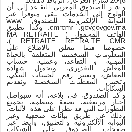
2048 شارع العرعار، الرباط 10113.
وأشار الصندوق المغربي للتقاعد إلى أن
الولوج إلى الخدمات يبقى متوفرا عبر
البوابة الإلكترونية للصندوق www
.cmrcmr .govgovgov.ma وكذا تطبيق
الهاتف المحمول ( MA RETRAITE
RETRAITE RETRAITE CMR )،
خصوصا فيما يتعلق بالاطلاع على
المعلومات الشخصية المتعلقة بالحياة
المهنية أو التقاعد، وعملية احتساب
المعاش التقديري، وتحميل شهادة
المعاش، وتغيير رقم الحساب البنكي،
وتحيين المعطيات الشخصية وتقديم
الشكايات.
وأكد الصندوق، في بلاغه، أنه سيواصل
إخبار مرتفقيه، بصفة منتظمة، بجميع
التطورات التي قد تطرأ على هذه الآليات،
وذلك عن طريق بيانات صحفية وعبر
البوابة الالكترونية والتطبيق، وأيضا عبر
صفحات الصندوق على الشبكات