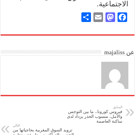
الاجتماعية.
S
E
M
Fa
ha
m
as
ce
re
ail
to
bo
do
ok
عن majaliss
n
السابق
فيروس كورونا.. ما بين التوجس
والأمل، منسوب الحذر يزداد لدى
ساكنة العاصمة
التالي
تزويد السوق المغربية بحاجياتها من
الخضر والفواكه يتم بطريقة منتظمة