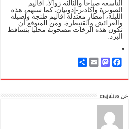
التاسعة صباحا والثالثة زوالا، أقاليم
الصويرة وأكادير-إدوتنان. كما ستهم، هذه
الليلة، أمطار معتدلة أقاليم طنجة وأصيلة
والعرائش والقنيطرة. ومن المتوقع أن
تكون هذه الزخات مصحوبة محليا بتساقط
البرد.
S
E
M
Fa
ha
m
as
ce
re
ail
to
bo
do
ok
عن majaliss
n