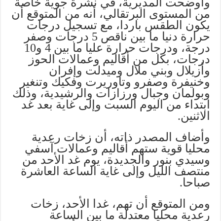
وأوضحت المديرية، في نشرة جوية خاصة
من المستوى البرتقالي، أنه من المتوقع أن
يكون الطقس باردا، مع تسجيل درجات
حرارة دنيا ما بين ناقص 5 درجات وصفر
درجة، ودرجات حرارة عليا ما بين 4 و10
درجات، بكل من أقاليم وعمالات الحوز
وأزيلال وبني ملال وميدلت وإفران
وخنيفرة وصفرو وتاوريرت وفكيك وتنغير
وبولمان وجبال ورزازات والرشيدية، وذلك
ابتداء من اليوم السبت وإلى غاية بعد غد
الاثنين.
وأضاف المصدر ذاته، أن زخات رعدية
محليا قوية ستهم أقاليم وعمالات آسفي
وسيدي بنور والجديدة، يوم غد الأحد من
منتصف الليل وإلى غاية الساعة العاشرة
صباحا.
ومن المتوقع أن تهم، غدا الأحد، زخات
رعدية محليا معتدلة ما بين الساعة