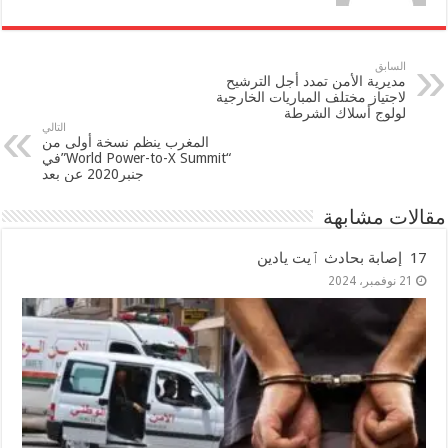
السابق
مديرية الأمن تمدد أجل الترشيح
لاجتياز مختلف المباريات الخارجية
لولوج أسلاك الشرطة
التالي
المغرب ينظم نسخة أولى من
“World Power-to-X Summit”في
جنبر2020 عن بعد
مقالات مشابهة
17 إصابة بحادث ٱيت يادين
21 نوفمبر، 2024