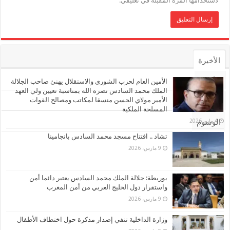
لاستخدامها المرة المقبلة في تعليقي.
الأخيرة
الأشهر
الأمين العام لحزب الشورى والاستقلال يهنئ صاحب الجلالة
الملك محمد السادس نصره الله بمناسبة تعيين ولي العهد
الأمير مولاي الحسن منسقا لمكاتب ومصالح القوات
تعليقات
المسلحة الملكية
4 مايو، 2026
الوسوم
تشاد .. افتتاح مسجد محمد السادس بانجامينا
9 مارس، 2026
بوريطة: جلالة الملك محمد السادس يعتبر دائما أمن
واستقرار دول الخليج العربي من أمن المغرب
9 مارس، 2026
وزارة الداخلية تنفي إصدار مذكرة حول اختطاف الأطفال