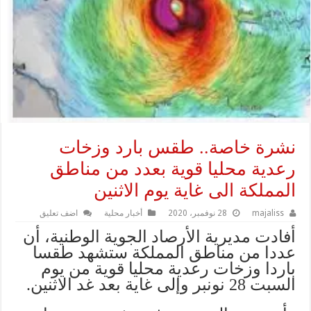
نشرة خاصة.. طقس بارد وزخات
رعدية محليا قوية بعدد من مناطق
المملكة الى غاية يوم الاثنين
majaliss
28 نوفمبر، 2020
أخبار محلية
اضف تعليق
أفادت مديرية الأرصاد الجوية الوطنية، أن
عددا من مناطق المملكة ستشهد طقسا
باردا وزخات رعدية محليا قوية من يوم
السبت 28 نونبر وإلى غاية بعد غد الاثنين.