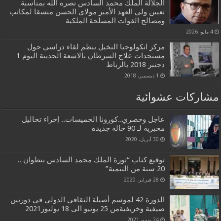
الجلالة الملك محمد السادس نصره الله بمناسبة
تعيين ولي العهد الأمير مولاي الحسن منسقا لمكاتب
ومصالح القوات المسلحة الملكية
4 مايو، 2026
مركز انكولوجيا النخيل ينظم لقاء دراسي حول
مستجدات علاج السرطان بالاشعة الحديتة اليوم 1
دجنبر 2018 بالرباط
1 ديسمبر، 2018
مشاركات عشوائية
عاجل وحصري..كورونا الخميسات.. إجراء تحاليل
مخبرية لـ 90 حالة جديدة
30 أبريل، 2020
توقيع كتاب “ثورة الملك محمد السادس بتطوان ..
20 سنة من التنمية”
28 فبراير، 2020
الدورة 42 لموسم أصيلة الثقافي الدولي في دورتين
صيفية وخريفيةمن 25 يونيو الى 18 يوليوز2021
24 يونيو، 2021