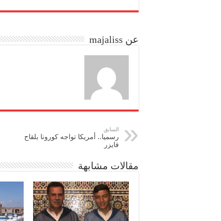
re
ail
to
bo
do
ok
عن majaliss
n
السابق
رسميا.. أمريكا تواجه كورونا بلقاح
فايزر
مقالات مشابهة