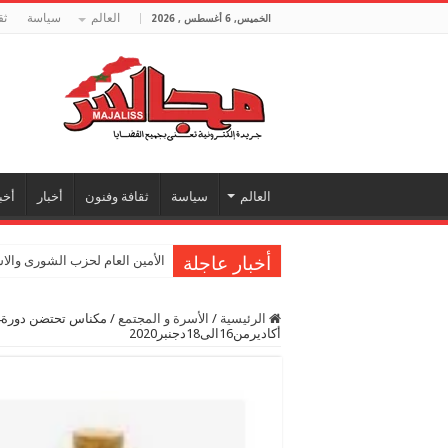
العالم
سياسة
ثق
الخميس, 6 أغسطس , 2026
العالم
سياسة
ثقافة وفنون
أخبار
أخب
أخبار عاجلة
الأمين العام لحزب الشورى والا
الرئيسية
/
الأسرة و المجتمع
/
أكاديرمن16الى18دجنبر2020