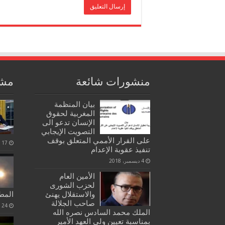
منشورات شائعة
مشا
بيان المنظمة
المغربية لحقوق
الإنسان تدعو الى
التصويت الإيجابي
على القرار الأممي المتعلق بوقف
17 أبريل، 2021
تنفيذ عقوبة الإعدام
4 ديسمبر، 2018
الأمين العام
لحزب الشورى
والاستقلال يهنئ
المط
صاحب الجلالة
24 يونيو، 2021
الملك محمد السادس نصره الله
بمناسبة تعيين ولي العهد الأمير