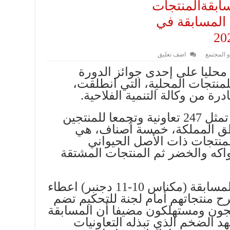
تحتضن دورة4لمسابقةالمنتجات
 المسابقة في
و المجتمع
اضف تعليق
د من 700 منتوجا محليا على إحدى جوائز الدورة
للمنتجات المحلية، التي انطلقت،
ة من وكالة التنمية الفلاحية.
وتشمل هذه المنتجات التي تمثل 247 تعاونية وتجمعا للمنتجين
ق المملكة، خمسة أصناف، هي
لمنتجات ذات الأصل الحيواني
اكه والخضر ثم المنتجات المشتقة
وتروم المرحلة الأولى من المسابقة (مكناس 10-11 دجنبر) اعطاء
ح منتجاتهم أمام لجنة للتحكيم تضم
منتجون ومستهلكون مضيفا أن المسابقة
د الضخم الذي تبذله التعاونيات