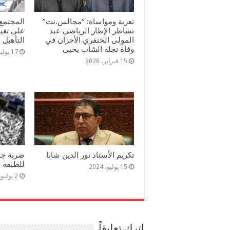
تعزية ومواساة: “مجالس.نت”
المجتمع 
تشاطر الإطار الرياضي عبد
على تغي
المولى الخنفري الأحزان في
التأهيل
وفاة نجله الشاب يحيى
17 يوليو، 2025
15 فبراير، 2026
تكريم الأستاذ نور الدين شانا
ضربة جدي
للطبقة ا
15 يوليو، 2024
2 يوليو، 2024
اترك تعليقاً