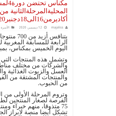
مكناس 
المحليةالمرحلةالثانية من
أكاديرمن16الى18دجنبر2020
majaliss
12 ديسمبر، 2020
الأسرة 
يتنافس أزي
الرابعة للمسابقة المغربية 
اليوم الخميس بمكناس، بمبادر
والشركات من مختلف مناط
العسل والزيوت الغذائية وا
والمنتجات المشتقة من الفو
من الحبوب.
الفرصة لصغار المنتجين لطر
75 متذوقا، منهم خبراء و
تشكل أيضا منصة لابراز الجه