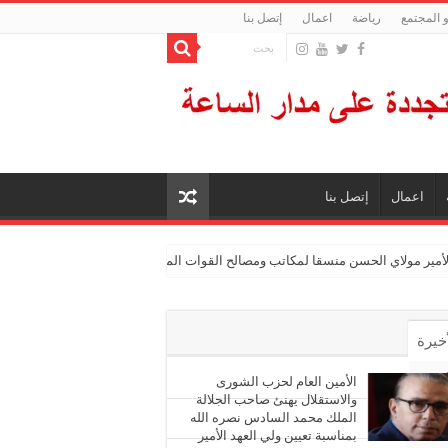
 المجتمع
رياضة
اعمال
إتصل بنا
اعمال
إتصل بنا
الأمير مولاي الحسن منسقا لمكاتب ومصالح القوات المسلحة الملكية
أخيرة
أشهر
الأمين العام لحزب الشورى
والاستقلال يهنئ صاحب الجلالة
الملك محمد السادس نصره الله
ليقات
بمناسبة تعيين ولي العهد الأمير