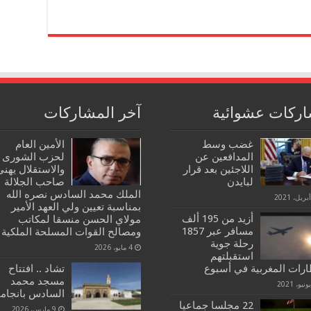
ركات عشوائية
آخر المشاركات
غضب وسط
الأمين العام
المدافعين عن
لحزب الشورى
اللاجئين بعد قرار
والاستقلال يهنئ
لبايدن
صاحب الجلالة
الملك محمد السادس نصره الله
بمناسبة تعيين ولي العهد الأمير
أزيد من 195 ألف
مولاي الحسن منسقا لمكاتب
مسافر عبر 1857
ومصالح القوات المسلحة الملكية
رحلة جوية
4 مايو، 2026
استقبلتهم
ارات المغربية في أسبوع
تشاد .. افتتاح
مسجد محمد
السادس بانجامي
22 مجلسا جماعيا
9 مارس، 2026