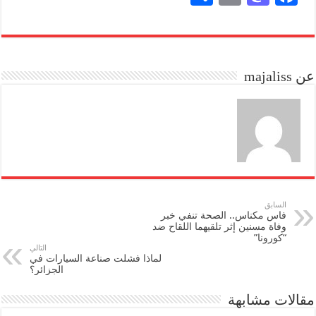
ha
m
as
ce
re
ail
to
bo
do
ok
عن majaliss
n
السابق
فاس مكناس.. الصحة تنفي خبر
وفاة مسنين إثر تلقيهما اللقاح ضد
“كورونا”
التالي
لماذا فشلت صناعة السيارات في
الجزائر؟
مقالات مشابهة