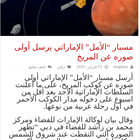
مسبار “الأمل” الإماراتي يرسل أولى
صوره عن المريخ
majaliss
15 فبراير، 2021
دولي
اضف تعليق
أرسل مسبار “الأمل” الإماراتي أولى
صوره عن كوكب المريخ، على ما أعلنت
السلطات الإماراتية الأحد بعد أقل من
اسبوع على دخوله مدار الكوكب الأحمر
في أول رحلة عربية من نوعها.
وقال بيان لوكالة الإمارات للفضاء ومركز
محمد بن راشد للفضاء في دبي “تظهر
الصورة التي التقطت عند شروق الشمس