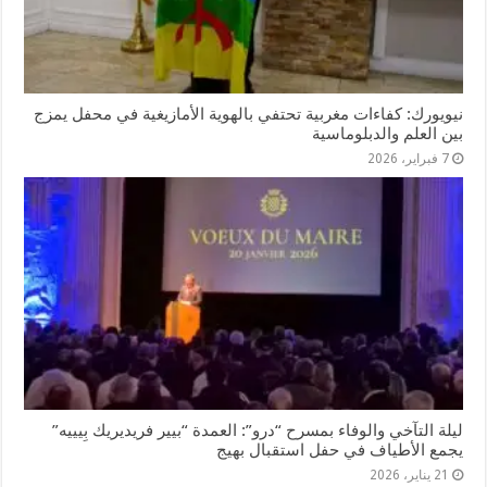
نيويورك: كفاءات مغربية تحتفي بالهوية الأمازيغية في محفل يمزج
بين العلم والدبلوماسية
7 فبراير، 2026
ليلة التآخي والوفاء بمسرح “درو”: العمدة “بيير فريديريك بِيييه”
يجمع الأطياف في حفل استقبال بهيج
21 يناير، 2026