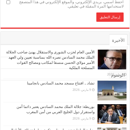
احفظ اسمي، بريدي الإلكتروني، والموقع الإلكتروني في هذا المتصفح
لاستخدامها المرة المقبلة في تعليقي.
الأخيرة
الأشهر
الأمين العام لحزب الشورى والاستقلال يهنئ صاحب الجلالة
الملك محمد السادس نصره الله بمناسبة تعيين ولي العهد
الأمير مولاي الحسن منسقا لمكاتب ومصالح القوات
تعليقات
المسلحة الملكية
4 مايو، 2026
الوسوم
تشاد .. افتتاح مسجد محمد السادس بانجامينا
9 مارس، 2026
بوريطة: جلالة الملك محمد السادس يعتبر دائما أمن
واستقرار دول الخليج العربي من أمن المغرب
9 مارس، 2026