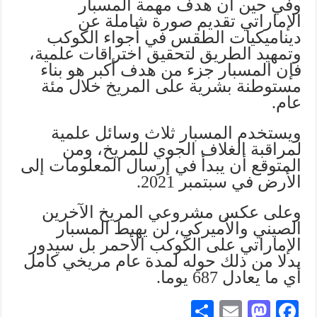
وفي حين أن هدف مهمة المسبار
الإماراتي تقديم صورة شاملة عن
ديناميكيات الطقس في أجواء الكوكب
وتمهيد الطريق لتحقيق اختراقات علمية،
فإن المسبار جزء من هدف أكبر هو بناء
مستوطنة بشرية على المريخ خلال مئة
عام.
ويستخدم المسبار ثلاث وسائل علمية
لمراقبة الغلاف الجوي للمريخ، ومن
المتوقع أن يبدأ في إرسال المعلومات إلى
الأرض في سبتمبر 2021.
وعلى عكس مشروعي المريخ الآخرين
الصيني والأميركي، لن يهبط المسبار
الإماراتي على الكوكب الأحمر بل سيدور
بدلا من ذلك حوله لمدة عام مريخي كامل
أي ما يعادل 687 يوما.
S
E
M
Fa