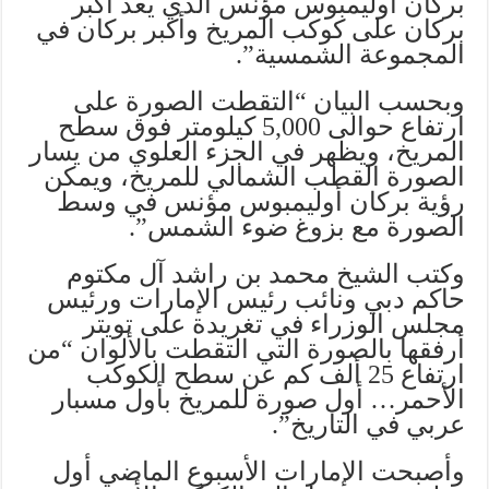
بركان أوليمبوس مؤنس الذي يعد أكبر
بركان على كوكب المريخ وأكبر بركان في
المجموعة الشمسية”.
وبحسب البيان “التقطت الصورة على
ارتفاع حوالى 5,000 كيلومتر فوق سطح
المريخ، ويظهر في الجزء العلوي من يسار
الصورة القطب الشمالي للمريخ، ويمكن
رؤية بركان أوليمبوس مؤنس في وسط
الصورة مع بزوغ ضوء الشمس”.
وكتب الشيخ محمد بن راشد آل مكتوم
حاكم دبي ونائب رئيس الإمارات ورئيس
مجلس الوزراء في تغريدة على تويتر
أرفقها بالصورة التي التقطت بالألوان “من
ارتفاع 25 ألف كم عن سطح الكوكب
الأحمر… أول صورة للمريخ بأول مسبار
عربي في التاريخ”.
وأصبحت الإمارات الأسبوع الماضي أول