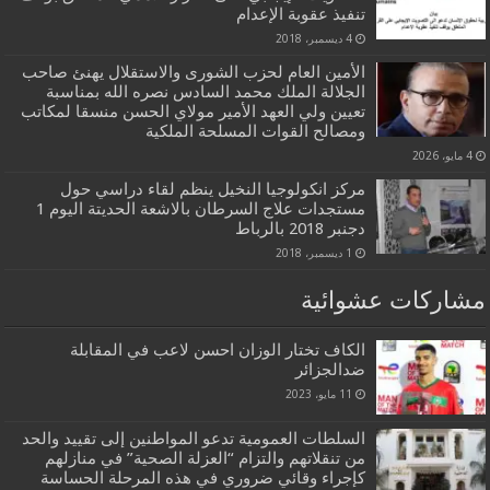
تنفيذ عقوبة الإعدام
4 ديسمبر، 2018
الأمين العام لحزب الشورى والاستقلال يهنئ صاحب
الجلالة الملك محمد السادس نصره الله بمناسبة
تعيين ولي العهد الأمير مولاي الحسن منسقا لمكاتب
ومصالح القوات المسلحة الملكية
4 مايو، 2026
مركز انكولوجيا النخيل ينظم لقاء دراسي حول
مستجدات علاج السرطان بالاشعة الحديتة اليوم 1
دجنبر 2018 بالرباط
1 ديسمبر، 2018
مشاركات عشوائية
الكاف تختار الوزان احسن لاعب في المقابلة
ضدالجزائر
11 مايو، 2023
السلطات العمومية تدعو المواطنين إلى تقييد والحد
من تنقلاتهم والتزام “العزلة الصحية” في منازلهم
كإجراء وقائي ضروري في هذه المرحلة الحساسة