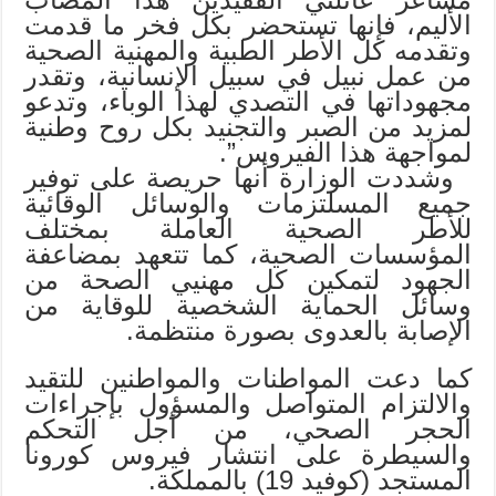
الأليم، فإنها تستحضر بكل فخر ما قدمت
وتقدمه كل الأطر الطبية والمهنية الصحية
من عمل نبيل في سبيل الإنسانية، وتقدر
مجهوداتها في التصدي لهذا الوباء، وتدعو
لمزيد من الصبر والتجنيد بكل روح وطنية
لمواجهة هذا الفيروس”.
وشددت الوزارة أنها حريصة على توفير
جميع المسلتزمات والوسائل الوقائية
للأطر الصحية العاملة بمختلف
المؤسسات الصحية، كما تتعهد بمضاعفة
الجهود لتمكين كل مهنيي الصحة من
وسائل الحماية الشخصية للوقاية من
الإصابة بالعدوى بصورة منتظمة.
كما دعت المواطنات والمواطنين للتقيد
والالتزام المتواصل والمسؤول بإجراءات
الحجر الصحي، من أجل التحكم
والسيطرة على انتشار فيروس كورونا
المستجد (كوفيد 19) بالمملكة.