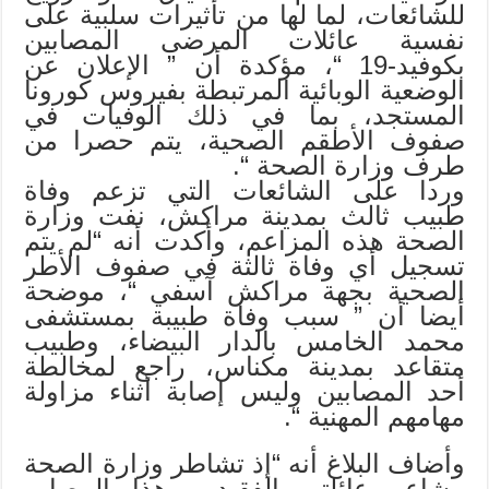
للشائعات، لما لها من تأثيرات سلبية على
نفسية عائلات المرضى المصابين
بكوفيد-19 “، مؤكدة أن ” الإعلان عن
الوضعية الوبائية المرتبطة بفيروس كورونا
المستجد، بما في ذلك الوفيات في
صفوف الأطقم الصحية، يتم حصرا من
طرف وزارة الصحة “.
وردا على الشائعات التي تزعم وفاة
طبيب ثالث بمدينة مراكش، نفت وزارة
الصحة هذه المزاعم، وأكدت أنه “لم يتم
تسجيل أي وفاة ثالثة في صفوف الأطر
الصحية بجهة مراكش آسفي “، موضحة
أيضا أن ” سبب وفاة طبيبة بمستشفى
محمد الخامس بالدار البيضاء، وطبيب
متقاعد بمدينة مكناس، راجع لمخالطة
أحد المصابين وليس إصابة أثناء مزاولة
مهامهم المهنية “.
وأضاف البلاغ أنه “إذ تشاطر وزارة الصحة
مشاعر عائلتي الفقيدين هذا المصاب