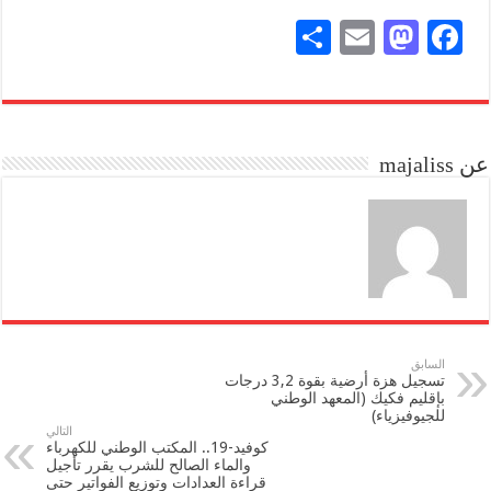
S
E
M
Fa
ha
m
as
ce
re
ail
to
bo
do
ok
عن majaliss
n
السابق
تسجيل هزة أرضية بقوة 3,2 درجات
بإقليم فكيك (المعهد الوطني
للجيوفيزياء)
التالي
كوفيد-19.. المكتب الوطني للكهرباء
والماء الصالح للشرب يقرر تأجيل
قراءة العدادات وتوزيع الفواتير حتى