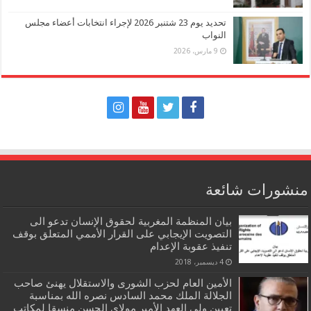
تحديد يوم 23 شتنبر 2026 لإجراء انتخابات أعضاء مجلس
النواب
9 مارس، 2026
منشورات شائعة
بيان المنظمة المغربية لحقوق الإنسان تدعو الى
التصويت الإيجابي على القرار الأممي المتعلق بوقف
تنفيذ عقوبة الإعدام
4 ديسمبر، 2018
الأمين العام لحزب الشورى والاستقلال يهنئ صاحب
الجلالة الملك محمد السادس نصره الله بمناسبة
تعيين ولي العهد الأمير مولاي الحسن منسقا لمكاتب