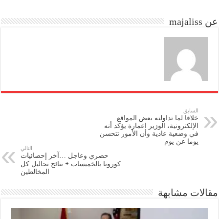
do
ok
عن majaliss
n
السابق
خلافا لما تداولته بعض المواقع
الإلكترونية، الوزير اعمارة يؤكد أنه
في وضعية عادية وأن الأمور تتحسن
يوما عن يوم
التالي
حصري وعاجل …آخر إحصائيات
كورونا بالخميسات + نتائج تحاليل كل
المخالطين
مقالات مشابهة