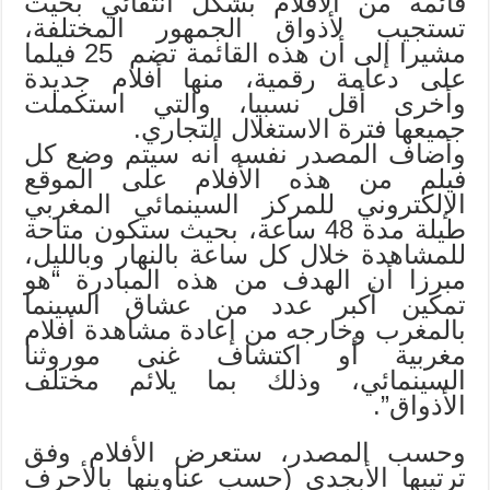
قائمة من الأفلام بشكل انتقائي بحيث
تستجيب لأذواق الجمهور المختلفة،
مشيرا إلى أن هذه القائمة تضم 25 فيلما
على دعامة رقمية، منها أفلام جديدة
وأخرى أقل نسبيا، والتي استكملت
جميعها فترة الاستغلال التجاري.
وأضاف المصدر نفسه أنه سيتم وضع كل
فيلم من هذه الأفلام على الموقع
الإلكتروني للمركز السينمائي المغربي
طيلة مدة 48 ساعة، بحيث ستكون متاحة
للمشاهدة خلال كل ساعة بالنهار وبالليل،
مبرزا أن الهدف من هذه المبادرة “هو
تمكين أكبر عدد من عشاق السينما
بالمغرب وخارجه من إعادة مشاهدة أفلام
مغربية أو اكتشاف غنى موروثنا
السينمائي، وذلك بما يلائم مختلف
الأذواق”.
وحسب المصدر، ستعرض الأفلام وفق
ترتيبها الأبجدي (حسب عناوينها بالأحرف