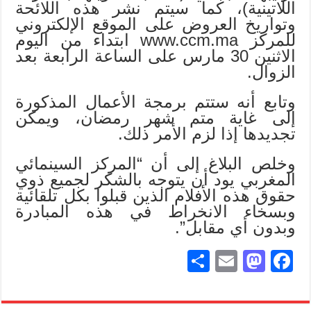
اللاتينية)، كما سيتم نشر هذه اللائحة
وتواريخ العروض على الموقع الإلكتروني
للمركز www.ccm.ma ابتداء من اليوم
الاثنين 30 مارس على الساعة الرابعة بعد
الزوال.
وتابع أنه ستتم برمجة الأعمال المذكورة
إلى غاية متم شهر رمضان، ويمكن
تجديدها إذا لزم الأمر ذلك.
وخلص البلاغ إلى أن “المركز السينمائي
المغربي يود أن يتوجه بالشكر لجميع ذوي
حقوق هذه الأفلام الذين قبلوا بكل تلقائية
وبسخاء الانخراط في هذه المبادرة
وبدون أي مقابل”.
S
E
M
Fa
ha
m
as
ce
re
ail
to
bo