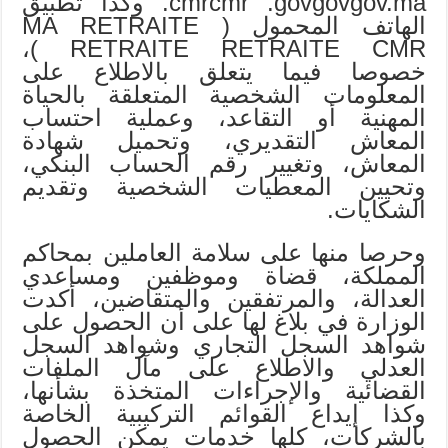
.cmrcmr .govgovgov.ma وكذا تطبيق
الهاتف المحمول ( MA RETRAITE
RETRAITE RETRAITE CMR )،
خصوصا فيما يتعلق بالاطلاع على
المعلومات الشخصية المتعلقة بالحياة
المهنية أو التقاعد، وعملية احتساب
المعاش التقديري، وتحميل شهادة
المعاش، وتغيير رقم الحساب البنكي،
وتحيين المعطيات الشخصية وتقديم
الشكايات.
وحرصا منها على سلامة العاملين بمحاكم
المملكة، قضاة وموظفين ومساعدي
العدالة، والمرتفقين والمتقاضين، أكدت
الوزارة في بلاغ لها على أن الحصول على
شواهد السجل التجاري وشواهد السجل
العدلي والاطلاع على مآل الملفات
القضائية والإجراءات المتخذة بشأنها،
وكذا إيداع القوائم التركيبية الخاصة
بالشركات، كلها خدمات يمكن الحصول