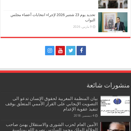
تحديد يوم 23 شتنبر 2026 لإجراء انتخابات أعضاء مجلس
النواب
9 مارس، 2026
منشورات شائعة
بيان المنظمة المغربية لحقوق الإنسان تدعو الى
التصويت الإيجابي على القرار الأممي المتعلق بوقف
تنفيذ عقوبة الإعدام
4 ديسمبر، 2018
الأمين العام لحزب الشورى والاستقلال يهنئ صاحب
الجلالة الملك محمد السادس نصره الله بمناسبة