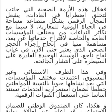
فخلال هذه الأزمة الصحية التي جاءت
لتخلق اضطرابا في العادات، يشغل
المجال الرقمي بشكل متصاعد مساحة
في الحياة اليومية للمغاربة، لا سيما مع
تكاثر النداءات من مختلف المؤسسات
العامة والخاصة لاقتراح خدماتها عن بعد،
مساهمة منها في إنجاح إجراء الحجر
الصحي الذي يعتبر حتى الآن، في غياب
لقاح ناجع، الوسيلة الوحيدة القادرة على
السيطرة على انتشار الجائحة.
وفي هذا الظرف الاستثنائي وغير
المسبوق، اعتمدت مختلف المؤسسات،
التي يعد نشاطها حيويا بالنسبة للمواطنين
خططا لضمان استمرارية الخدمات تستند
أساسا على استعمال القنوات الرقمية.
و هكذا، كان الصندوق الوطني للضمان
الاجتماعي، قد أعلن عن إطلاق بوابة