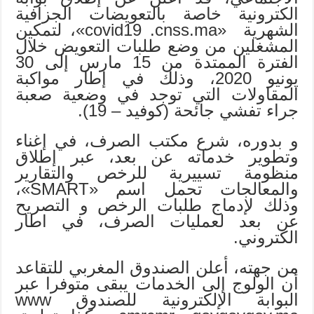
الكترونية خاصة بالتعويضات الجزافية
الشهرية «covid19 .cnss.ma»، لتمكين
المشغلين من وضع طلبات التعويض خلال
الفترة الممتدة من 15 مارس إلى 30
يونيو 2020، وذلك في إطار مواكبة
المقاولات التي توجد في وضعية صعبة
جراء تفشي جائحة (كوفيد – 19).
و بدوره، شرع مكتب الصرف، في إغناء
وتطوير خدماته عن بعد، عبر إطلاق
منظومة تسييرية للرخص والتقارير
والمعالجات تحمل اسم «SMART»،
وذلك لإدماج طلبات الرخص و التصريح
عن بعد لعمليات الصرف، في اطار
الكتروني.
من جهته، أعلن الصندوق المغربي للتقاعد
أن الولوج إلى الخدمات يبقى متوفرا عبر
البوابة الإلكترونية للصندوق www