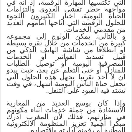
التي تكتسيها المهارة الرقمية، إذ أنه في
مواجهة خطر تفشي العدوى والتزامات
الحياة اليومية، اختار الكثيرون اللجوء
للحلول الرقمية التي أتاحها أمامهم العديد
من مقدمي الخدمات.
و بالتالي، يمكن الولوج إلى مجموعة
كبيرة من الخدمات من خلال نقرة بسيطة
أو انطلاقا من شاشة الهاتف الذكي من
قبيل تسديد الفواتير أو الخدمات
المصرفية اليومية أو توصيل الطلبات
للمنازل أو حتى التعلم عن بعد، حيث يبدو
أن لا أحد تقريبا يجهل هذه الحلول التي
تجعل حياة الناس اليومية أسهل، في وقت
تشتد فيه القيود على التنقل.
وإذا كان بوسع العديد من المغاربة
الاستفادة من جملة خدمات أثناء مكوثهم
في منازلهم، فذلك لأن المغرب أدرك
مبكرا أهمية تعزيز المنظومة الالكترونية
الوطنية أو رقمنة إدارته واقتصاده.