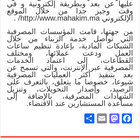
عليها عن بعد وبطريقة إلكترونية و في
وقت وجيز جدا من خلال الموقع
الإلكتروني http://www.mahakim.ma/ .
من جهتها، قامت المؤسسات المصرفية
التي تواصل خدمة الزبناء من خلال
الشبكات المادية، بإعادة تنظيم ساعات
العمل ودعت عملائها، ومختلف
القطاعات، إلى اعتماد الخدمات
المصرفية عبر الإنترنت، والتي تسمح عن
بعد بتنفيذ أكثر العمليات المصرفية
شيوعا، خصوصا ما يتعلق، بالتعرف على
الرصيد، وإصدار التحويلات، وتنزيل
الشهادات المصرفية، بالإضافة إلى
مساعدة المستشارين عند الاقتضاء.
S
E
M
Fa
ha
m
as
ce
re
ail
to
bo