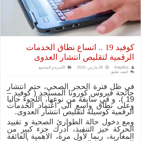
كوفيد 19 .. اتساع نطاق الخدمات
الرقمية لتقليص انتشار العدوى
majaliss
30 مارس، 2020
الأسرة و المجتمع
اضف تعليق
في ظل فترة الحجر الصحي، حتم انتشار
جائحة فيروس كورونا المستجد ( كوفيد –
19 )، و في سابقة من نوعها، اللجوء حاليا
وعلى نطاق واسع الى اعتماد الخدمات
الرقمية كوسيلة لتقليص انتشار العدوى
.
ومع دخول حالة الطوارئ الصحية و تقييد
الحركة حيز التنفيذ، أدرك جزء كبير من
المغاربة، ربما لأول مرة، الاهمية الفائقة