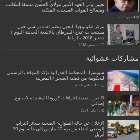
تعيين ولي العهد الأمير مولاي الحسن منسقا لمكاتب
ومصالح القوات المسلحة الملكية
4 مايو، 2026
مركز انكولوجيا النخيل ينظم لقاء دراسي حول
مستجدات علاج السرطان بالاشعة الحديتة اليوم 1
دجنبر 2018 بالرباط
1 ديسمبر، 2018
مشاركات عشوائية
سويسرا.. المحكمة الفدرالية تؤكد الموقف الرسمي
للحكومة من قضية الصحراء المغربية
29 أغسطس، 2021
اكادير .. تمديد إجراءات كورونا المشددة لأسبوع
إضافي
10 يناير، 2021
الإعلان عن حالة الطوارئ الصحية بسائر التراب
الوطني ابتداء من يوم 20 مارس إلى غاية يوم 20
أبريل