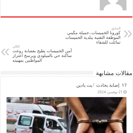
السابق
كورونا الخميسات..جميلة مڭيني
الموظفة التقنية ببلدية الخميسات
تماثلت للشفاء
التالي
أمن الخميسات يطيح بعصابة روعت
ساكنة حي بالميلودي ويرسخ اعتزاز
المواطنين بمهنيته
مقالات مشابهة
17 إصابة بحادث ٱيت يادين
21 نوفمبر، 2024