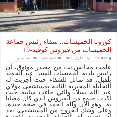
كورونا الخميسات.. شفاء رئيس جماعة
الخميسات من فيروس كوفيد-19
majaliss
15 أبريل، 2020
أخبار محلية
اضف تعليق
علمت مجالس.نت من مصدر موثوق، أن
رئيس بلدية الخميسات السيد
عبد الحميد
بلفيل، قد تماثل للشفاء حيث أجريت له
التحليلة المخبرية الثانية بمستشفى مولاي
عبد الله بسلا، والتي جاءت سلبية حيث
أكدت خلوه من الفيروس الذي كان مصابا
به، وهو الآن ولله الحمد في صحة جيدة،
وعلى وشك الخروج من المستشفى، بعد
أن تجرى له التحليلة المخبرية الأخيرة