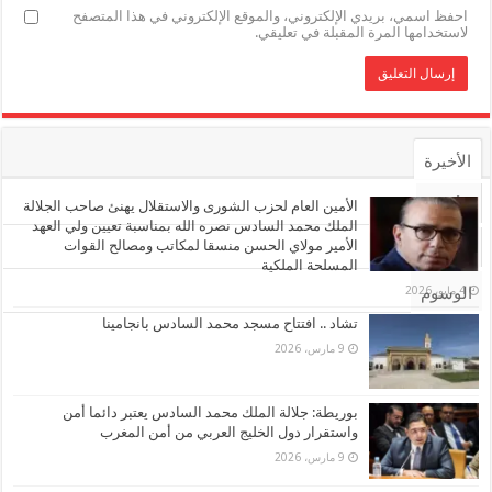
احفظ اسمي، بريدي الإلكتروني، والموقع الإلكتروني في هذا المتصفح
لاستخدامها المرة المقبلة في تعليقي.
الأخيرة
الأشهر
الأمين العام لحزب الشورى والاستقلال يهنئ صاحب الجلالة
الملك محمد السادس نصره الله بمناسبة تعيين ولي العهد
الأمير مولاي الحسن منسقا لمكاتب ومصالح القوات
تعليقات
المسلحة الملكية
4 مايو، 2026
الوسوم
تشاد .. افتتاح مسجد محمد السادس بانجامينا
9 مارس، 2026
بوريطة: جلالة الملك محمد السادس يعتبر دائما أمن
واستقرار دول الخليج العربي من أمن المغرب
9 مارس، 2026