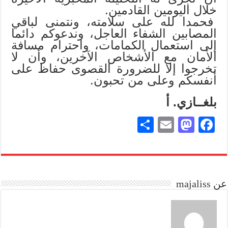
خلال اليومين القادمين.
فحمدا لله على سلامته، ونتمنى لباقي
المصابين الشفاء العاجل، وندعوكم دائما
إلى استعمال الكمامات، واحترام مسافة
الأمان مع الأشخاص الآخرين، وأن لا
تخرجوا إلا للضرورة القصوى حفاظ على
أنفسكم وعلى من تحبون.
بلغــازي. أ
S
E
M
Fa
ha
m
as
ce
re
ail
to
bo
do
ok
عن majaliss
n