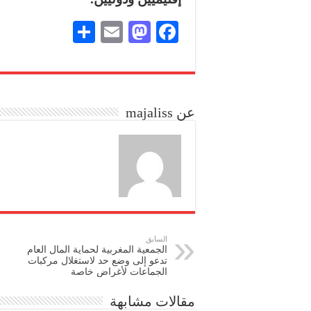
S
E
M
Fa
ha
m
as
ce
re
ail
to
bo
do
ok
عن majaliss
n
السابق
الجمعية المغربية لحماية المال العام
تدعو إلى وضع حد لاستغلال مركبات
الجماعات لأغراض خاصة
مقالات مشابهة