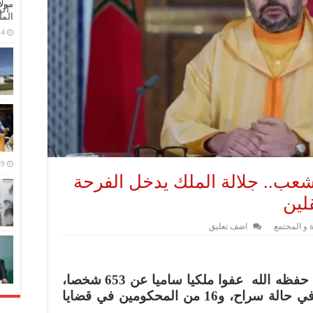
مولا
ال
المل
4 مايو، 2026
9 مارس، 2026
عب.. جلالة الملك يدخل الفرحة
لين
 و المجتمع
اضف تعليق
أصدر جلالة الملك محمد السادس حفظه الله عفوا ملكيا ساميا عن 653 شخصا،
منهم 464 في حالة اعتقال و173 في حالة سراح، و16 من المحكومين في قضايا