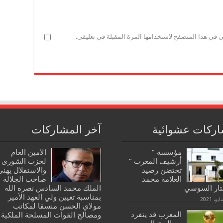
ي في هذا المتصفح لاستخدامها المرة المقبلة في تعليقي.
ركات عشوائية
آخر المشاركات
مؤسسة ”
الأمين العام
أرشيف المغرب ”
لحزب الشورى
تحتضن رصيد
والاستقلال يهنئ
العلامة محمد
صاحب الجلالة
تار السوسي
الملك محمد السادس نصره الله
بمناسبة تعيين ولي العهد الأمير
مولاي الحسن منسقا لمكاتب
المغرب قد ينفرد
ومصالح القوات المسلحة الملكية