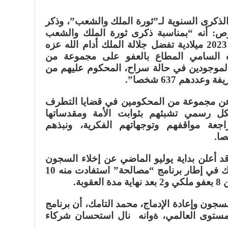
لذكرى السنوية لـ”ثورة الملك والشعب”، وذكر
وص: أنه “بمناسبة ذكرى ثورة الملك والشعب
المجيدة لهذه السنة 1445 هجرية 2023 ميلادية تفضل جلالة الملك أدام الله عزه
 السامي المطاع بالعفو على مجموعة من
لموجودين في حالة سراح، المحكوم عليهم من
هم 637 شخصا”.
و عن مجموعة من المحكومين في قضايا التطرف
شكل رسمي تشبثهم بثوابت الأمة ومقدساتها
جعة مواقفهم وتوجهاتهم الفكرية، ونبذهم
أعلن بداية يوليو الماضي عن إخلاء السجون
من نزيلات التطرف والإرهاب، وذلك في إطار برنامج “مصالحة” استفادت منه 10
بة.
سجون وإعادة الإدماج، محمد التامك، أن برنامج
مستوى العالمي، ةوانه نال استحسان شركاء