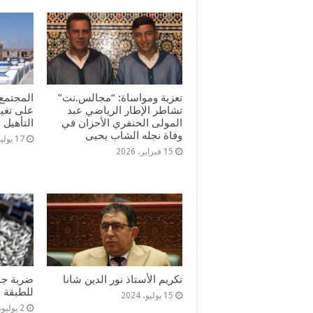
تعزية ومواساة: “مجالس.نت”
المجتمع 
تشاطر الإطار الرياضي عبد
على تغي
المولى الخنفري الأحزان في
التأهيل
وفاة نجله الشاب يحيى
17 يوليو، 2025
15 فبراير، 2026
تكريم الأستاذ نور الدين شانا
ضربة جدي
للطبقة ا
15 يوليو، 2024
2 يوليو، 2024