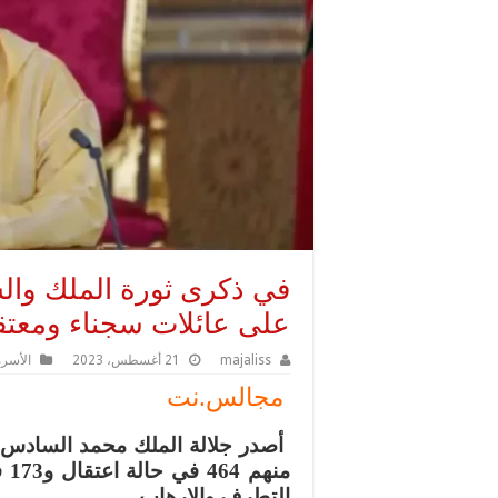
في ذكرى ثورة الملك والش
على عائلات سجناء ومعتق
majaliss
21 أغسطس، 2023
الأسرة
مجالس.نت
التطرف والإرهاب.