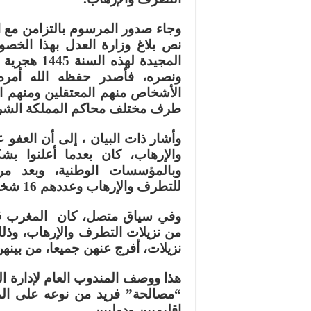
وجاء صدور المرسوم بالتزامن مع ا
نص بلاغ وزارة العدل بهذا الخص
ونصره، فأصدر حفظه الله أمره
الأشخاص منهم المعتقلين ومنهم ا
طرف مختلف محاكم المملكة الشريفة وعدد
وأشار ذات البيان ، إلى أن العف
والإرهاب، كان بعدما أعلنوا ب
وبالمؤسسات الوطنية، وبعد مرا
للتطرف والإرهاب وعددهم 16 شخصا.
وفي سياق متصل، كان المغرب قد 
نزيلات، أفرج عنهن جميعا، من بينهن 8 بعفو ملكي و2 بعد نهاية مدة العقو
هذا ووصف المندوب العام لإدارة ال
“مصالحة” فريد من نوعه على ال
إقليميين ودوليين.