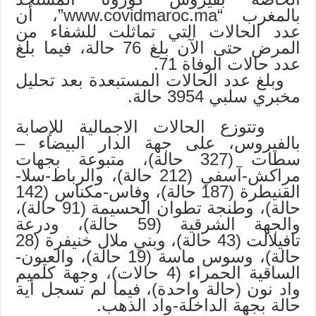
بالمغرب “www.covidmaroc.ma”، أن
عدد الحالات التي تماثلت للشفاء من
المرض حتى الآن بلغ 76 حالة، فيما بلغ
عدد حالات الوفاة 71.
وبلغ عدد الحالات المستبعدة بعد تحليل
مخبري سلبي 3954 حالة.
وتتوزع الحالات الاجمالية للإصابة
بالفيروس، على جهة الدار البيضاء –
سطات (327 حالة)، متبوعة بجهات
مراكش-آسفي (212 حالة)، والرباط-سلا-
القنيطرة (187 حالة)، وفاس-مكناس (142
حالة)، وطنجة تطوان الحسيمة (91 حالة)،
والجهة الشرقية (59 حالة)، ودرعة
تافيلالت (43 حالة)، وبني ملال خنيفرة (28
حالة)، وسوس ماسة (19 حالة)، والعيون-
الساقية الحمراء (4 حالات)، وجهة كلميم
واد نون (حالة واحدة)، فيما لم تسجل أية
حالة بجهة الداخلة-واد الذهب.