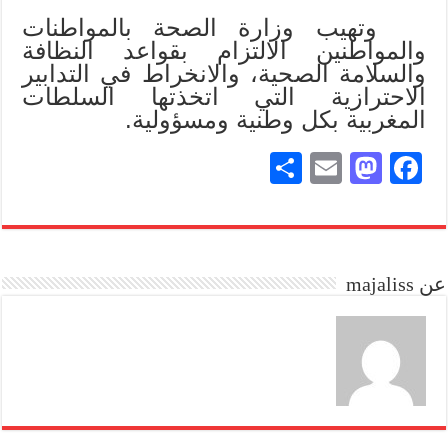
وتهيب وزارة الصحة بالمواطنات
والمواطنين الالتزام بقواعد النظافة
والسلامة الصحية، والانخراط في التدابير
الاحترازية التي اتخذتها السلطات
المغربية بكل وطنية ومسؤولية.
S
E
M
Fa
ha
m
as
ce
re
ail
to
bo
do
ok
عن majaliss
n