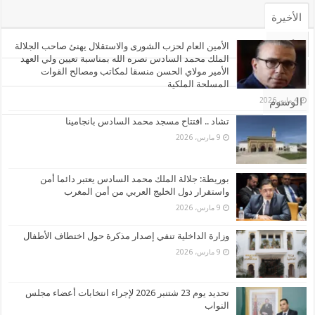
الأخيرة
الأشهر
الأمين العام لحزب الشورى والاستقلال يهنئ صاحب الجلالة
الملك محمد السادس نصره الله بمناسبة تعيين ولي العهد
الأمير مولاي الحسن منسقا لمكاتب ومصالح القوات
تعليقات
المسلحة الملكية
4 مايو، 2026
الوسوم
تشاد .. افتتاح مسجد محمد السادس بانجامينا
9 مارس، 2026
بوريطة: جلالة الملك محمد السادس يعتبر دائما أمن
واستقرار دول الخليج العربي من أمن المغرب
9 مارس، 2026
وزارة الداخلية تنفي إصدار مذكرة حول اختطاف الأطفال
9 مارس، 2026
تحديد يوم 23 شتنبر 2026 لإجراء انتخابات أعضاء مجلس
النواب