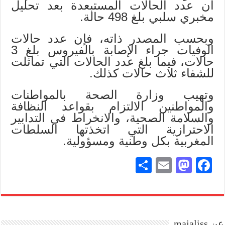
أن عدد الحالات المستبعدة بعد تحليل
مخبري سلبي بلغ 498 حالة.
وبحسب المصدر ذاته، فإن عدد حالات
الوفيات جراء الإصابة بالفيروس بلغ 3
حالات، فيما بلغ عدد الحالات التي تماثلت
للشفاء ثلاث حالات كذلك.
وتهيب وزارة الصحة بالمواطنات
والمواطنين الالتزام بقواعد النظافة
والسلامة الصحية، والانخراط في التدابير
الاحترازية التي اتخذتها السلطات
المغربية بكل وطنية ومسؤولية.
S
E
M
Fa
ha
m
as
ce
re
ail
to
bo
do
ok
عن majaliss