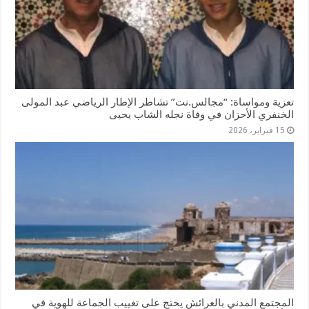
تعزية ومواساة: “مجالس.نت” تشاطر الإطار الرياضي عبد المولى
الخنفري الأحزان في وفاة نجله الشاب يحيى
15 فبراير، 2026
المجتمع المدني بالعرائش يحتج على تغييب الجماعة للهوية في