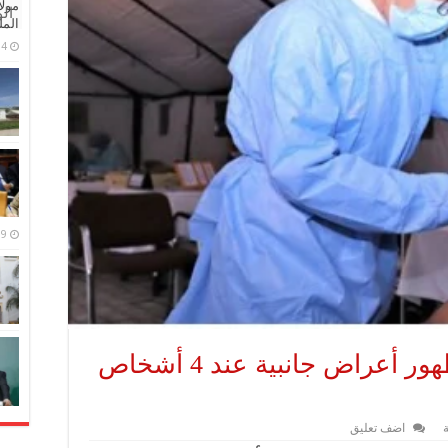
مولا
ال
المل
4 مايو، 2026
9 مارس، 2026
عضو في لجنة التلقيح.. ظهور أعراض جانبية عند 4 أشخاص
ة
اضف تعليق