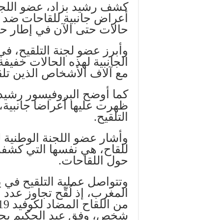
كشف رشيد بزاد، عضو اللجنة
حالات حتى الآن في إطار حمل
وأبرز عضو لجنة التلقيح، في 
الجانبية لهذه الحالات خفيفة
مع آلاف الأشخاص الذين تلقو
كما أوضح البروفيسور رشيد بز
ظهرت عليها أعراضا جانبية، 
التلقيح.
وأشار عضو اللجنة الوطنية ل
للقاح، هي نفسها التي كشفت
حول اللقاحات.
وتتواصل عملية التلقيح في 
المغرب، إذ لُقّح تجاوز عدد
شخص، وفق عبد الحكيم يحيا