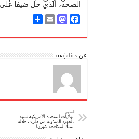
الصحة، الذي حل ضيفا على بر
S
E
M
Fa
ha
m
as
ce
re
ail
to
bo
do
ok
عن majaliss
n
السابق
الولايات المتحدة الأمريكية تشيد
بالجهود المبذولة من طرف جلاله
الملك لمكافحة كورونا