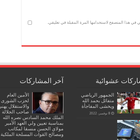
ي في هذا المتصفح لاستخدامها المرة المقبلة في تعليقي.
ركات عشوائية
آخر المشاركات
الجمهور الرياضي
الأمين العام
متفائل بحمد الله
لحزب الشورى
ويخشى المفاجأة
والاستقلال يهنئ
صاحب الجلالة
8 نوفمبر، 2022
الملك محمد السادس نصره الله
بمناسبة تعيين ولي العهد الأمير
مولاي الحسن منسقا لمكاتب
ومصالح القوات المسلحة الملكية