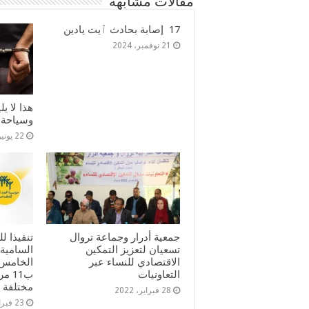
مقالات مشابهة
17 إصابة بحادث ٱيت يادين
21 نوفمبر، 2024
هذا لا ي
وسياحة
22 يونيو، 2024
جمعية أدرار وجماعة تروال
تنفيذا ل
تسعيان لتعزيز التمكين
السامية
الاقتصادي للنساء عبر
الخامس 
التعاونيات
ب11 
مختلفة ب
28 فبراير، 2022
23 فبراير، 2022