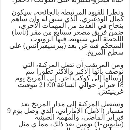
ونظرا للقيود المرتبطة بالجائحة، سيكون
كمال الودغيري، الذي سبق له وأن ساهم
بنجاح في العديد من المهمات الأخرى،
ضمن فريق مصغر سيتابع من مقر (ناسا)
اللحظة التي سيهبط فيها الروبوت
المتحكم فيه عن بعد (بيرسيفيرانس) على
سطح المريخ.
ومن المرتقب أن تصل المركبة، التي
توصف بأنها الأكبر والأكثر تطورا يتم
إرسالها إلى كوكب آخر، إلى المريخ يوم
18 فبراير حوالي الساعة 21:00 بتوقيت
غرينيتش.
وستصل المركبة إلى مدار المريخ بعد
مسبار (الأمل) الإماراتي، الذي وصل يوم 9
فبراير الماضي، والمهمة الصينية
(تيانوين-1) يومين بعد ذلك، مما ي مثل