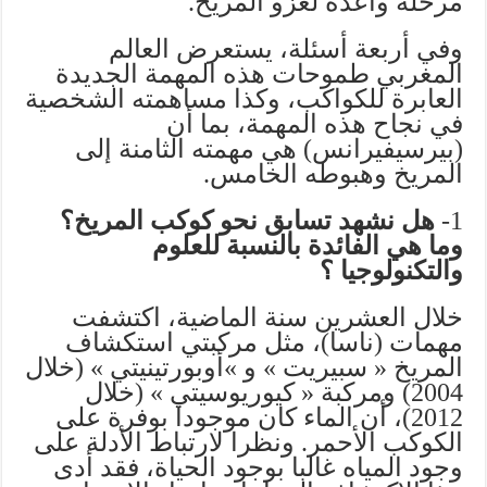
مرحلة واعدة لغزو المريخ.
وفي أربعة أسئلة، يستعرض العالم
المغربي طموحات هذه المهمة الجديدة
العابرة للكواكب، وكذا مساهمته الشخصية
في نجاح هذه المهمة، بما أن
(بيرسيفيرانس) هي مهمته الثامنة إلى
المريخ وهبوطه الخامس.
1-
هل نشهد تسابق نحو كوكب المريخ؟
وما هي الفائدة بالنسبة للعلوم
والتكنولوجيا ؟
خلال العشرين سنة الماضية، اكتشفت
مهمات (ناسا)، مثل مركبتي استكشاف
المريخ « سبيريت » و »أوبورتينيتي » (خلال
2004) ومركبة « كيوريوسيتي » (خلال
2012)، أن الماء كان موجودا بوفرة على
الكوكب الأحمر. ونظرا لارتباط الأدلة على
وجود المياه غالبا بوجود الحياة، فقد أدى