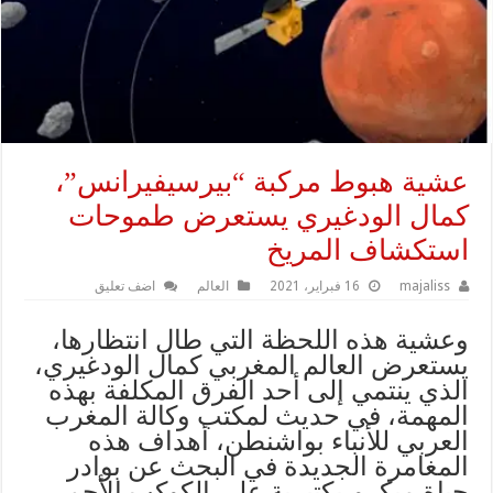
عشية هبوط مركبة “بيرسيفيرانس”،
كمال الودغيري يستعرض طموحات
استكشاف المريخ
majaliss
16 فبراير، 2021
العالم
اضف تعليق
وعشية هذه اللحظة التي طال انتظارها،
يستعرض العالم المغربي كمال الودغيري،
الذي ينتمي إلى أحد الفرق المكلفة بهذه
المهمة، في حديث لمكتب وكالة المغرب
العربي للأنباء بواشنطن، أهداف هذه
المغامرة الجديدة في البحث عن بوادر
حياة ميكرو-بكتيرية على الكوكب الأحمر.