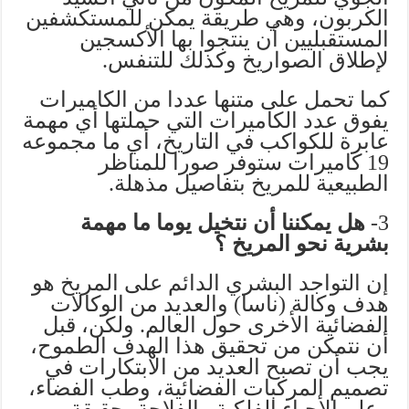
الكربون، وهي طريقة يمكن للمستكشفين
المستقبليين أن ينتجوا بها الأكسجين
لإطلاق الصواريخ وكذلك للتنفس.
كما تحمل على متنها عددا من الكاميرات
يفوق عدد الكاميرات التي حملتها أي مهمة
عابرة للكواكب في التاريخ، أي ما مجموعه
19 كاميرات ستوفر صورا للمناظر
الطبيعية للمريخ بتفاصيل مذهلة.
3-
هل يمكننا أن نتخيل يوما ما مهمة
بشرية نحو المريخ ؟
إن التواجد البشري الدائم على المريخ هو
هدف وكالة (ناسا) والعديد من الوكالات
الفضائية الأخرى حول العالم. ولكن، قبل
أن نتمكن من تحقيق هذا الهدف الطموح،
يجب أن تصبح العديد من الابتكارات في
تصميم المركبات الفضائية، وطب الفضاء،