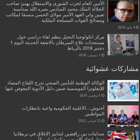
الأمين العام لحزب الشورى والاستقلال يهنئ صاحب
الجلالة الملك محمد السادس نصره الله بمناسبة
تعيين ولي العهد الأمير مولاي الحسن منسقا لمكاتب
ومصالح القوات المسلحة الملكية
4 مايو، 2026
مركز انكولوجيا النخيل ينظم لقاء دراسي حول
مستجدات علاج السرطان بالاشعة الحديتة اليوم 1
دجنبر 2018 بالرباط
1 ديسمبر، 2018
مشاركات عشوائية
الوكالة الوطنية للتأمين الصحي تدرج اللقاح المضاد
للإنفلونزا الموسمية ضمن دليل الأدوية المعوض عنها
5 نوفمبر، 2020
أخنوش…الأغلبية الحكومية واعية بانتظارات
المواطنين
23 فبراير، 2022
صدامات بين رافضين لتدابير الإغلاق في بريطانيا
ودول اتحاد الاوروبي و كندا و امريكا….