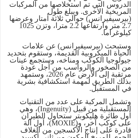
الدروس التي تم استخلاصها من المركبات
المريخية الأخرى. ويبلغ طول
(بيرسيفيرانس) حوالي ثلاثة أمتار وعرضها
2.7 متر وارتفاعها 2.2 مترا، وتزن 1025
كيلوغراما.
وستبحث (بيرسيفيرانس) عن علامات
الحياة الميكروبية القديمة، وستقوم بتحديد
جيولوجيا الكوكب ومناخه، وستجمع عينات
من الصخور والرواسب من أجل عودة
مرتقبة إلى الأرض عام 2026، وستمهد
بذلك الطريق لمهمة استكشافية بشرية
في المستقبل.
وتشمل المركبة على عدد من التقنيات
المستقبلية من قبيل (Ingenuity)، وهي
أول طائرة هليكوبتر ستحاول الطيران
على كوكب آخر، و(MOXIE)، أول آلة
قادرة على إنتاج الأكسجين من الغلاف
الجوي للمريخ المكون من ثاني أكسيد