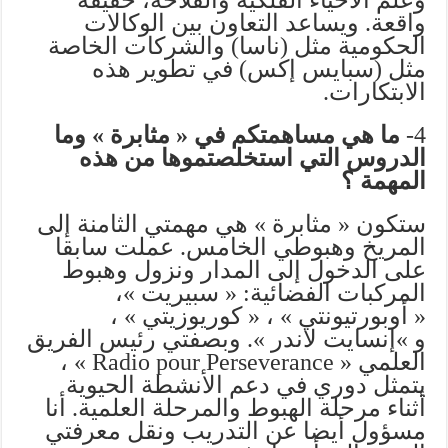
وعلم الأحياء الفلكية والفلاحة، حقيقة
واقعة. ويساعد التعاون بين الوكالات
الحكومية مثل (ناسا) والشركات الخاصة
مثل (سبايس إكس) في تطوير هذه
الابتكارات.
4-
ما هي مساهمتكم في « مثابرة » وما
الدروس التي استخلصتموها من هذه
المهمة ؟
ستكون « مثابرة » هي مهمتي الثامنة إلى
المريخ وهبوطي الخامس. عملت سابقا
على الدخول إلى المدار ونزول وهبوط
المركبات الفضائية: « سبيريت »،
« أوبورتيونتي » ، « كوريوزيتي » ،
و »إنسايت لاندر ». وبصفتي رئيس الفريق
العلمي « Radio pour Perseverance » ،
يتمثل دوري في دعم الأنشطة الحيوية
أثناء مرحلة الهبوط والمرحلة العلمية. أنا
مسؤول أيضا عن التدريب ونقل معرفتي