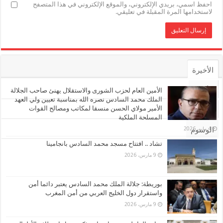
احفظ اسمي، بريدي الإلكتروني، والموقع الإلكتروني في هذا المتصفح
لاستخدامها المرة المقبلة في تعليقي.
الأخيرة
الأشهر
الأمين العام لحزب الشورى والاستقلال يهنئ صاحب الجلالة
الملك محمد السادس نصره الله بمناسبة تعيين ولي العهد
الأمير مولاي الحسن منسقا لمكاتب ومصالح القوات
تعليقات
المسلحة الملكية
4 مايو، 2026
الوسوم
تشاد .. افتتاح مسجد محمد السادس بانجامينا
9 مارس، 2026
بوريطة: جلالة الملك محمد السادس يعتبر دائما أمن
واستقرار دول الخليج العربي من أمن المغرب
9 مارس، 2026