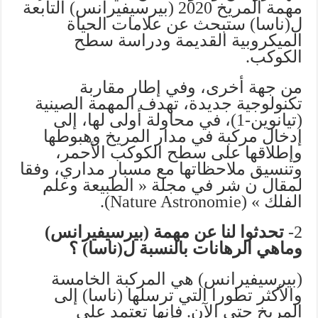
مهمة المريخ 2020 (بيرسيفيرانس) التابعة
ل(ناسا) ستبحث عن علامات الحياة
الميكروبية القديمة ودراسة سطح
الكوكب.
من جهة أخرى، وفي إطار مقاربة
تكنولوجية جديدة، تهدف المهمة الصينية
(تيانوين-1)، في محاولة أولى لها، إلى
إدخال مركبة في مدار المريخ وهبوطها
وإطلاقها على سطح الكوكب الأحمر،
وتنسيق ملاحظاتها مع مسبار مداري، وفقا
لمقال ن شر في مجلة « الطبيعة وعلم
الفلك » (Nature Astronomie).
2-
تحدثوا لنا عن مهمة (بيرسيفيرانس)
وماهي الرهانات بالنسبة ل(ناسا) ؟
(بيرسيفيرانس) هي المركبة الخامسة
والأكثر تطورا التي ترسلها (ناسا) إلى
المريخ حتى الآن. فإنها تعتمد على