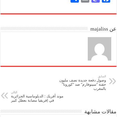
ha
m
as
ce
re
ail
to
bo
do
ok
عن majaliss
n
السابق
وصول دفعة جديدة نصف مليون
حقنة “سينوفارم” ضد “كورونا”
بالمغرب
التالي
موند أفريك : الدبلوماسية الجزائرية
في إفريقيا مصابة بعطل كبير
مقالات مشابهة