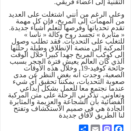
التقنية إلى أعضاء فريقي.
وعلى الرغم من أنني اشتغلت على العديد
من المهمات إلى المريخ، فإن كل مهمة
تقدم تحدياتها وفرصها لتعلم أشياء جديدة.
« مثابرة » تجسد روح وكالة « ناسا »
للتغلب على التحديات. فقد تطلب وصول
المركبة إلى منصة الإنطلاق وطيلة رحلتها
إلى كوكب المريخ جهدا كبيرا خلال الوقت
الذي كان العالم يعيش فترة الحجر بسبب
جائحة كوفيد-19. وخلال هذه الأوقات
الصعبة، وجدت أنه بغض النظر عن مدى
صعوبة التحديات، يمكننا تحقيق أي شيء
عندما نجتمع معا للعمل بشكل إبداعي
وتعاوني. تذكرني الرحلة على متن المركبة
الفضائية بأن الشجاعة والعزيمة والمثابرة
الجادة هي في صميم الاستكشاف وتفتح
لنا الطريق لآفاق جديدة
S
E
M
Fa