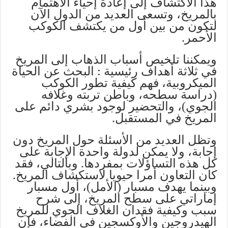
هذا الاكتشاف إلى إعادة إحياء الاهتمام
بالمريخ، وتسعى العديد من الدول الآن
لتكون من بين أول من يكتشف الكوكب
الأحمر.
ويمكننا تلخيص أسباب الذهاب إلى المريخ
في ثلاثة أهداف رئيسية : البحث عن الحياة
الميكروبية، فهم كيفية تطور الكوكب
(دراسة سطحه، وباطن تربته وغلافه
الجوي)، والتحضير لوجود بشري دائم على
المريخ في المستقبل.
وتظل العديد من الأسئلة حول المريخ دون
إجابة، ولا يمكن لدولة واحدة الإجابة على
كل هذه التساؤلات بمفردها. وبالتالي، فقد
كان التعاون أمرا حيويا لاستكشاف المريخ.
وبينما يهدف مسبار (الأمل)، أول مسبار
إماراتي على سطح المريخ، إلى شرح
سبب وكيفية فقدان الغلاف الجوي للمريخ
الهيدروجين والأوكسجين في الفضاء، فإن