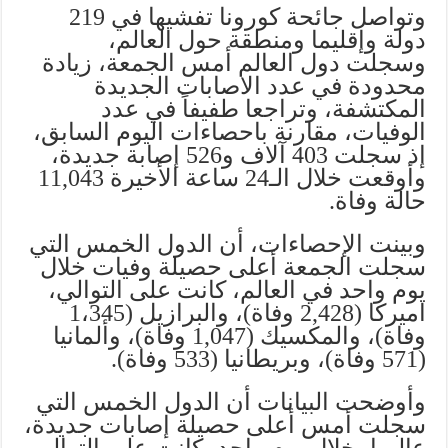
وتواصل جائحة كورونا تفشيها في 219
دولة وإقليما ومنطقة حول العالم،
وسجلت دول العالم أمس الجمعة، زيادة
محدودة في عدد الاصابات الجديدة
المكتشفة، وتراجعا طفيفاً في عدد
الوفيات، مقارنة باحصاءات اليوم السابق،
إذ سجلت 403 آلاف و526 إصابة جديدة،
وأوقعت خلال الـ24 ساعة الأخيرة 11,043
حالة وفاة.
وبينت الإحصاءات، أن الدول الخمس التي
سجلت الجمعة أعلى حصيلة وفيات خلال
يوم واحد في العالم، كانت على التوالي،
اميركا (2,428 وفاة)، والبرازيل (1،345
وفاة)، والمكسيك (1,047 وفاة)، وألمانيا
(571 وفاة)، وبريطانيا (533 وفاة).
وأوضحت البيانات أن الدول الخمس التي
سجلت أمس أعلى حصيلة إصابات جديدة،
عالميا، خلال يوم واحد، كانت على التوالي،