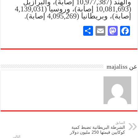
والهند (10,977,387 إصابة)، والبرازيل
(10,081,693 إصابة)، وروسيا (4,139,031
إصابة)، وبريطانيا (4,095,269 إصابة).
S
E
M
Fa
ha
m
as
ce
re
ail
to
bo
do
ok
عن majaliss
n
السابق
الشرطة البريطانية تضبط كمية
كوكايين قيمتها 250 مليون دولار
التالي