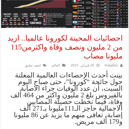
احصائيات المحينة لكورونا عالميا.. ازيد
من 2 مليون ونصف وفاة واكثرمن115
مليونا مصاب
majaliss
20 فبراير، 2021
العالم
اضف تعليق
بينت أحدث الإحصاءات العالمية المعلنة
حول جائحة “كورونا”، حتى صباح اليوم
السبت، أن عدد الوفيات جراء الاصابة
بالفيروس بلغ 2 مليون واكثر من 464 ألف
وفاة، فيما تخطت حصيلة المصابين
الاجمالية حاجز الـ111مليونا بـ271 ألف
إصابة، تعافى منهم ما يزيد عن 86 مليونا
و179 ألف مريض.