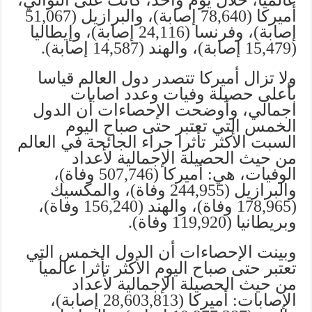
أميركا (78,640 إصابة)، والبرازيل (51,067
إصابة)، وفرنسا (24,116 إصابة)، وإيطاليا
(15,479 إصابة)، والهند (14,587 إصابة).
ولا تزال أميركا تتصدر دول العالم قياسا
بأعلى حصيلة وفيات وعدد اصابات
اجمالي، وأوضحت الإحصاءات أن الدول
الخمس التي تعتبر حتى صباح اليوم
السبت الأكثر تأثرا جراء الجائحة في العالم
من حيث الحصيلة الإجمالية لأعداد
الوفيات، هي: أميركا (507,746 وفاة)،
والبرازيل (244,955 وفاة)، والمكسيك
(178,965 وفاة)، والهند (156,240 وفاة)،
وبريطانيا (119,920 وفاة).
وبينت الإحصاءات أن الدول الخمس التي
تعتبر حتى صباح اليوم الأكثر تأثرا عالمياً
من حيث الحصيلة الإجمالية لأعداد
الإصابات: أميركا (28,603,813 إصابة)،