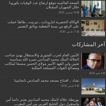
الصحة العالمية تتوقع ارتفاع عدد الوفيات بكورونا
خلال الشهران المقبلان
14 سبتمبر، 2020
الوكالة الحضرية لتارودانت ـ تيزنيت ـ طاطا عملت
على الرفع من نسبة التغطية بوثائق التعمير
11 مارس، 2020
آخر المشاركات
الأمين العام لحزب الشورى والاستقلال يهنئ صاحب
الجلالة الملك محمد السادس نصره الله بمناسبة
تعيين ولي العهد الأمير مولاي الحسن منسقا لمكاتب
ومصالح القوات المسلحة الملكية
4 مايو، 2026
تشاد .. افتتاح مسجد محمد السادس بانجامينا
9 مارس، 2026
بوريطة: جلالة الملك محمد السادس يعتبر دائما أمن
واستقرار دول الخليج العربي من أمن المغرب