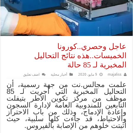
عاجل وحصري..كورونا
الخميسات..هذه نتائج التحاليل
المخبرية لـ 85 حالة
majaliss
9 مايو، 2020
أخبار محلية
اضف تعليق
علمت مجالس.نت من جهة رسمية، أن
التحاليل المخبرية التي أجريت لـ 85
موظف من مركز تكوين الأطر بتيفلت
التابعين للمندوبية العامة لإدارة السجون
وإعادة الإدماج، وذلك من باب الاحتراز
والاحتياط، قد جاءت كلها سلبية، حيث
أثبتت خلوهم من الإصابة بالفيروس.