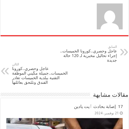
السابق
عاجل وحصري..كورونا الخميسات..
إجراء تحاليل مخبرية لـ 120 حالة
جديدة
التالي
عاجل وحصري..كورونا
الخميسات..جميلة مڭيني الموظفة
التقنية ببلدية الخميسات تغادر
الفندق وتلتحق بعائلتها
مقالات مشابهة
17 إصابة بحادث ٱيت يادين
21 نوفمبر، 2024