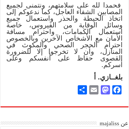
فحمدا لله على سلامتهم، ونتمنى لجميع
المصابين الشفاء العاجل، كما ندعوكم إلى
اتخاذ الحيطة والحذر واستعمال جميع
وسائل الوقاية من الفيروس، خاصة
استعمال الكمامات، واحترام مسافة
الأمان مع الأشخاص الآخرين وبالخصوص
احترام الحجر الصحي والمكوث في
المنازل، وأن لا تخرجوا إلا للضرورة
القصوى حفاظ على أنفسكم وعلى
أسركم.
بلغــازي. أ
S
E
M
Fa
ha
m
as
ce
re
ail
to
bo
do
ok
عن majaliss
n