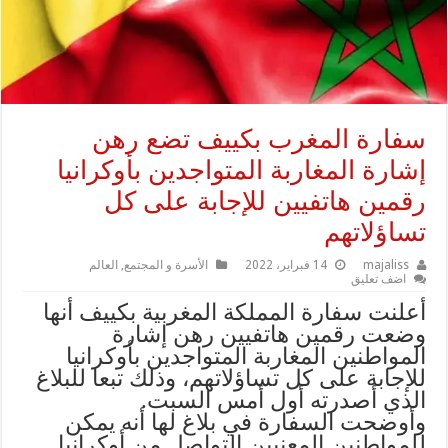
سفارة المغرب بكييف تضع رهن
إشارة المغاربة المتواجدين بأوكرانيا
رقمين هاتفيين للإجابة على كل
تساؤلاتهم
majaliss
14 فبراير، 2022
الأسرة و المجتمع
,
العالم
اضف تعليق
أعلنت سفارة المملكة المغربية بكييف أنها
وضعت رقمين هاتفيين رهن إشارة
المواطنين المغاربة المتواجدين بأوكرانيا
للإجابة على كل تساؤلاتهم، وذلك تبعا للبلاغ
الذي أصدرته أول أمس السبت.
وأوضحت السفارة في بلاغ لها أنه يمكن
للمواطنين المعنيين التواصل من أوكرانيا