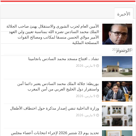
الأخيرة
الأشهر
الأمين العام لحزب الشورى والاستقلال يهنئ صاحب الجلالة
الملك محمد السادس نصره الله بمناسبة تعيين ولي العهد
الأمير مولاي الحسن منسقا لمكاتب ومصالح القوات
تعليقات
المسلحة الملكية
4 مايو، 2026
الوسوم
تشاد .. افتتاح مسجد محمد السادس بانجامينا
9 مارس، 2026
بوريطة: جلالة الملك محمد السادس يعتبر دائما أمن
واستقرار دول الخليج العربي من أمن المغرب
9 مارس، 2026
وزارة الداخلية تنفي إصدار مذكرة حول اختطاف الأطفال
9 مارس، 2026
تحديد يوم 23 شتنبر 2026 لإجراء انتخابات أعضاء مجلس