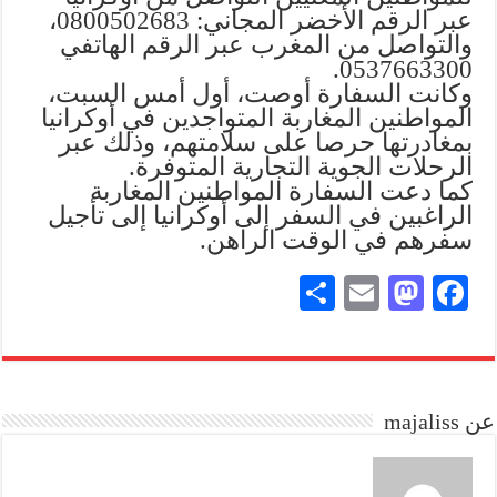
عبر الرقم الأخضر المجاني: 0800502683،
والتواصل من المغرب عبر الرقم الهاتفي
0537663300.
وكانت السفارة أوصت، أول أمس السبت،
المواطنين المغاربة المتواجدين في أوكرانيا
بمغادرتها حرصا على سلامتهم، وذلك عبر
الرحلات الجوية التجارية المتوفرة.
كما دعت السفارة المواطنين المغاربة
الراغبين في السفر إلى أوكرانيا إلى تأجيل
سفرهم في الوقت الراهن.
S
E
M
Fa
ha
m
as
ce
re
ail
to
bo
do
ok
عن majaliss
n