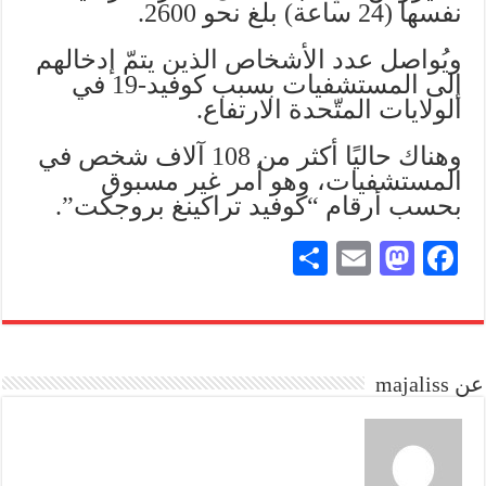
نفسها (24 ساعة) بلغ نحو 2600.
ويُواصل عدد الأشخاص الذين يتمّ إدخالهم
إلى المستشفيات بسبب كوفيد-19 في
الولايات المتّحدة الارتفاع.
وهناك حاليًا أكثر من 108 آلاف شخص في
المستشفيات، وهو أمر غير مسبوق
بحسب أرقام “كوفيد تراكينغ بروجكت”.
S
E
M
Fa
ha
m
as
ce
re
ail
to
bo
do
ok
عن majaliss
n