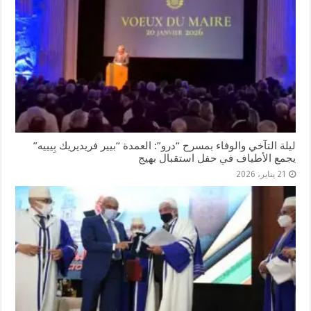
ليلة التآخي والوفاء بمسرح “درو”: العمدة “بيير فريديريك بِيييه”
يجمع الأطياف في حفل استقبال بهيج
21 يناير، 2026