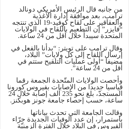
من جانبه قال الرئيس الأمريكي دونالد
ترامب، بعد موافقة إدارة الأغذية
والعقاقير على لقاح كوفيد-19 الذي تنتجه
“فايزر” إن التطعيم باللقاح في الولايات
المتحدة سيبدأ خلال أقل من 24 ساعة.
وقال ترامب على تويتر: “بدأنا بالفعل في
إرسال اللقاح إلى كل ولايات” البلاد،
مضيفا “أولى عمليات التلقيح ستتم في
أقل من 24 ساعة”.
وأحصت الولايات المتّحدة الجمعة رقما
قياسيا جديدا من الإصابات بفيروس كورونا
المستجدّ، بلغ نحو 235 ألف إصابة خلال 24
ساعة، حسب إحصاء جامعة جونز هوبكنز.
وقالت الجامعة التي تحدث بياناتها
باستمرار، إن عدد الوفيات الجديدة جرّاء
الفيروس في البلاد خلال الفترة الزمنيّة