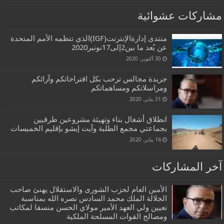
مشاركات عشوائية
منتدى إدارةالإنترنت(IGF)الذي تنظمه الأمم المتحدة
عن بُعد ما بين2إلى17نونبر2020
30 أكتوبر، 2020
جريدة مجالس ترحب بكل اقتراحاتكم وآرائكم
ومراسلاتكم ومساهماتكم
31 يناير، 2020
انطلاق أشغال بناء وتهيئة مشروعين طرقيين
بجماعتي مجمع الطلبة وآيت إيشو بإقليم الخميسات
16 يناير، 2020
آخر المشاركات
الأمين العام لحزب الشورى والاستقلال يهنئ صاحب
الجلالة الملك محمد السادس نصره الله بمناسبة
تعيين ولي العهد الأمير مولاي الحسن منسقا لمكاتب
ومصالح القوات المسلحة الملكية