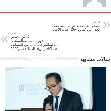
السابق
الصحة العالمية تدعو إلى مضاعفة
الحذر من كورونا خلال فترة الأعياد
التالي
مكناس تحتضن
دورة4لمسابقةالمنتجات
المحليةالمرحلةالثانية من المسابقة
في أكاديرمن16الى18دجنبر2020
مقالات مشابهة