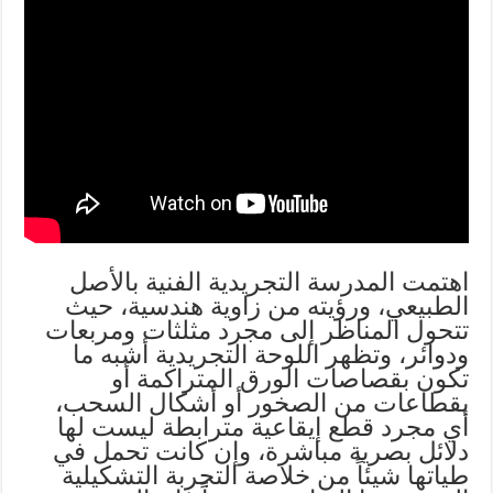
اهتمت المدرسة التجريدية الفنية بالأصل
الطبيعي، ورؤيته من زاوية هندسية، حيث
تتحول المناظر إلى مجرد مثلثات ومربعات
ودوائر، وتظهر اللوحة التجريدية أشبه ما
تكون بقصاصات الورق المتراكمة أو
بقطاعات من الصخور أو أشكال السحب،
أي مجرد قطع إيقاعية مترابطة ليست لها
دلائل بصرية مباشرة، وإن كانت تحمل في
طياتها شيئاً من خلاصة التجربة التشكيلية