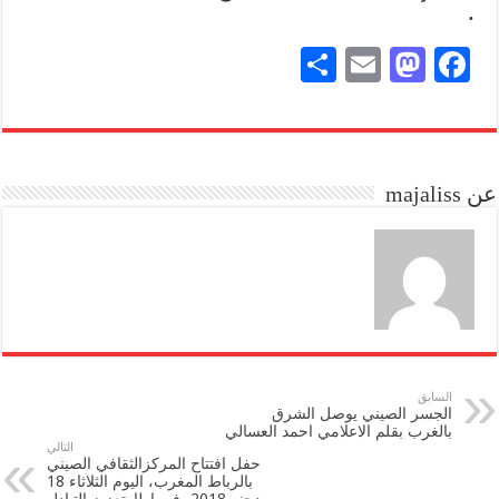
.
S
E
M
Fa
ha
m
as
ce
re
ail
to
bo
do
ok
عن majaliss
n
السابق
الجسر الصيني يوصل الشرق
بالغرب بقلم الاعلامي احمد العسالي
التالي
حفل افتتاح المركزالثقافي الصيني
بالرباط المغرب، اليوم الثلاثاء 18