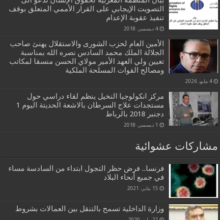
بيان المنظمة المغربية لحقوق الإنسان تدعو الى
التصويت الإيجابي على القرار الأممي المتعلق بوقف
تنفيذ عقوبة الإعدام
4 ديسمبر، 2018
الأمين العام لحزب الشورى والاستقلال يهنئ صاحب
الجلالة الملك محمد السادس نصره الله بمناسبة
تعيين ولي العهد الأمير مولاي الحسن منسقا لمكاتب
ومصالح القوات المسلحة الملكية
4 مايو، 2026
مركز انكولوجيا النخيل ينظم لقاء دراسي حول
مستجدات علاج السرطان بالاشعة الحديتة اليوم 1
دجنبر 2018 بالرباط
1 ديسمبر، 2018
مشاركات عشوائية
فرنسا.. فرض حظر التجول ابتداء من السادسة مساء
في جميع أنحاء البلاد
15 يناير، 2021
وزارة الداخلية تسمح بالتنقل بين العمالات بشروط
27 مايو، 2020