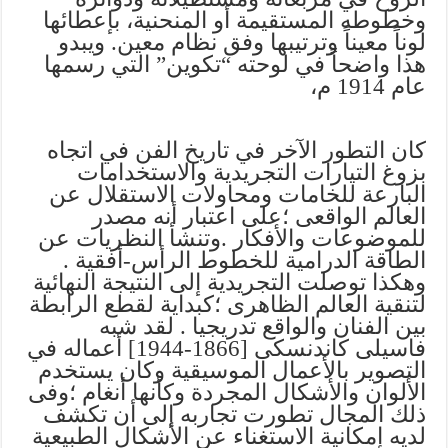
وخطوطه المستقيمة أو المنحنية، بإعطائها
لوناً معيناً وترتيبها وفق نظام معين. ويبدو
هذا واضحاً في لوحته “تكوين” التي رسمها
عام 1914 م،
كان التطور الآخر في تاريخ الفن في اتجاه
بزوغ التيارات التجريدية والاستخدامات
البارعة للخامات ومحاولات الاستقلال عن
العالم الواقعى ؛على اعتبار أنه مصدر
للموضوعات والأفكار .وتنشأ النظريات عن
الطاقة الدرامية للخطوط الرأس-أفقية .
وهكذا توصلت التجريدية إلى النتيجة النهائية
لتنقية العالم الظاهرى ؛كبداية لقطع الرابطة
بين الفنان والواقع تدريجيا . لقد شبه
فاسيلى كاندنسكى [1866-1944] أعماله في
التصوير بالأعمال الموسيقية وكان يستخدم
الألوان والأشكال المجردة وكأنها أنغام ؛وفى
ذلك المجال تطورت تجاربه إلى أن تكشف
لديه إمكانية الاستغناء عن الأشكال الطبيعية