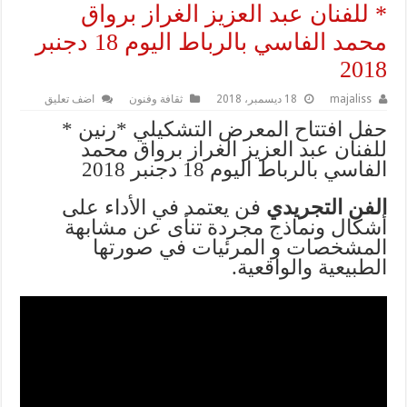
* للفنان عبد العزيز الغراز برواق
محمد الفاسي بالرباط اليوم 18 دجنبر
2018
majaliss
18 ديسمبر، 2018
ثقافة وفنون
اضف تعليق
حفل افتتاح المعرض التشكيلي *رنين *
للفنان عبد العزيز الغراز برواق محمد
الفاسي بالرباط اليوم 18 دجنبر 2018
الفن التجريدي
فن يعتمد في الأداء على
أشكال ونماذج مجردة تنأى عن مشابهة
المشخصات و المرئيات في صورتها
الطبيعية والواقعية.