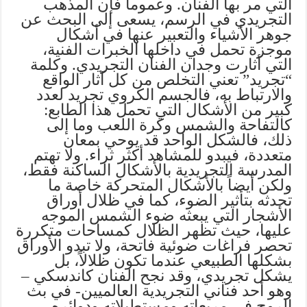
التي مر بها الفنان. وعموماً فإن المذهب
التجريدي في الرسم، يسعى إلى البحث عن
جوهر الأشياء والتعبير عنها في أشكال
موجزة تحمل في داخلها الخبرات الفنية،
التي أثارت وجدان الفنان التجريدي. وكلمة
“تجريد” تعني التخلص من كل آثار الواقع
والارتباط به، فالجسم الكروي تجريد لعدد
كبير من الأشكال التي تحمل هذا الطابع:
كالتفاحة والشمس وكرة اللعب وما إلى
ذلك، فالشكل الواحد قد يوحي بمعان
متعددة، فيبدو للمشاهد أكثر ثراء. ولا تهتم
المدرسة التجريدية بالأشكال الساكنة فقط،
ولكن أيضاً بالأشكال المتحركة خاصة ما
تحدثه بتأثير الضوء، كما في ظلال أوراق
الأشجار التي يبعثه ضوء الشمس الموجه
عليها، حيث تظهر الظلال كمساحات متكررة
تحصر فراغات ضوئية فاتحة، ولا تبدو الأوراق
بشكلها الطبيعي عندما تكون ظلالاً، بل
يشكل تجريدي، وقد نجح الفنان كاندسكي –
وهو أحد فناني التجريدية العالميين- في بث
الروح في مربعاته ومستطيلاته ودوائره