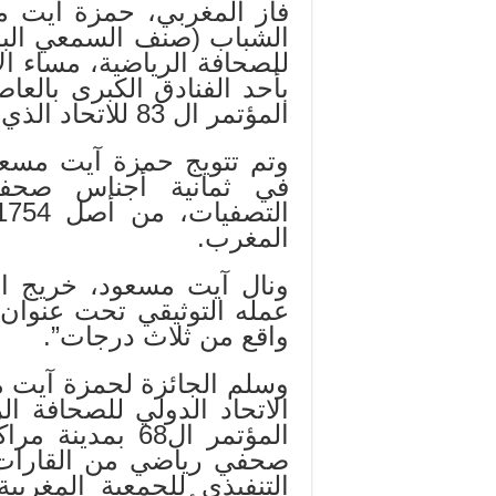
فاز المغربي، حمزة آيت م
الشباب (صنف السمعي البصر
بأحد الفنادق الكبرى بالع
المؤتمر ال 83 للاتحاد الذي يتواصل إلى غاية يوم الأربعاء.
وتم تتويج حمزة آيت مسعو
في ثمانية أجناس صحفي
المغرب.
ونال آيت مسعود، خريج الم
عمله التوثيقي تحت عنوان ”
واقع من ثلاث درجات”.
وسلم الجائزة لحمزة آيت م
الاتحاد الدولي للصحافة ا
صحفي رياضي من القارات
التنفيذي للجمعية المغربي