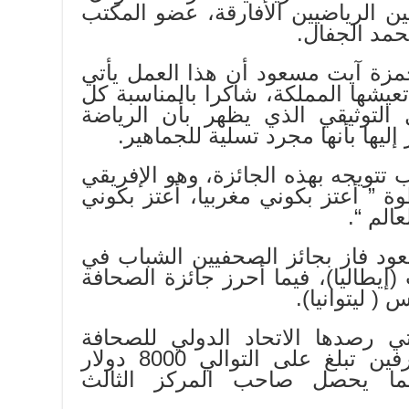
يين الرياضيين الأفارقة، عضو المكتب
محمد الجفال.
مزة آيت مسعود أن هذا العمل يأتي
تعيشها المملكة، شاكرا بالمناسبة كل
لتوثيقي الذي يظهر بأن الرياضة
ليها بأنها مجرد تسلية للجماهير.
تويجه بهذه الجائزة، وهو الإفريقي
ة ” أعتز بكوني مغربيا، أعتز بكوني
الم “.
د فاز بجائز الصحفيين الشباب في
إيطاليا)، فيما أحرز جائزة الصحافة
( ليتوانيا).
تي رصدها الاتحاد الدولي للصحافة
الرياضية للصحفيين المحترفين تبلغ على التوالي 8000 دولار
لثاني، بينما يحصل صاحب المركز الثالث