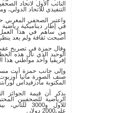
النائب الأول لاتحاد الصحف
التنفيذي للاتحاد الدولي، و
واعتبر الصحفي المغربي ح
في إطار ديناميكية رياضية 
من ساهم في هذا العمل ا
أصبحت ثقافة ولم يعد ينظر إ
وقال حمزة في تصريح عقب ت
الوحيد الذي نال هذه الحظو
إفريقيا وأحد مواطني هذا الع
وإلى جانب حمزة آيت مسعو
صنف الصورة ماتيا أوزبوت (
المكتوبة مادزفيداس لورانتس 
يذكر أن قيمة الجوائز ال
للأول و3000 ل
على2000 دولار.