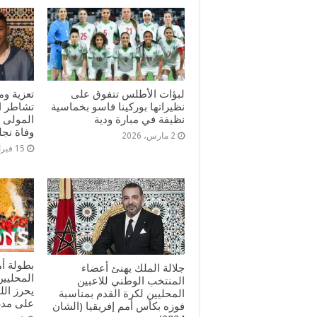
لبؤات الأطلس تتفوق على
تعزية و
نظيراتها بوركينا فاسو بخماسية
تشاطر ال
نظيفة في مبارة ودية
المولى 
وفاة نج
2 مارس، 2026
15 فبراير، 2026
بطولة أم
جلالة الملك يهنئ أعضاء
المحليين
المنتخب الوطني للاعبين
يحرز الل
المحليين لكرة القدم بمناسبة
على مدغشق
فوزه بكأس أمم إفریقیا (الشان