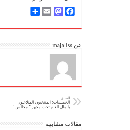
S
E
M
Fa
ha
m
as
ce
re
ail
to
bo
do
ok
عن majaliss
n
السابق
الخميسات: المنتخبون المتلاعبون
بالمال العام تحت مجهر ” مجالس “
مقالات مشابهة