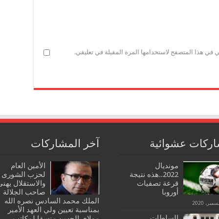
ي في هذا المتصفح لاستخدامها المرة المقبلة في تعليقي.
ركات عشوائية
آخر المشاركات
مونديال
الأمين العام
2022..هذه نتيجة
لحزب الشورى
قرعة تصفيات
والاستقلال يهنئ
أوروبا
صاحب الجلالة
الملك محمد السادس نصره الله
بمناسبة تعيين ولي العهد الأمير
السلطات
مولاي الحسن منسقا لمكاتب