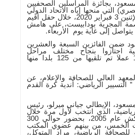
سعود، بجائزة المراسلين الصحفيين
ي) التي منحها إياه الاتحاد الدولي
للصحافة الرياضية، مساء الإثنين 3 فبراير 2020، خلال حفل أقيم
اصمة المجرية بودابيست، على هامش
د ضمن الفائزين السبعة والعشرين
ة اجتازوا بنجاح مختلف مراحل
التصفيات، من أصل 1754 عملا تم تلقيها من 125 بلدا منها
عهد العالي للصحافة والإعلام، عن
 التسيير الرياضي: أندية كرة القدم
سعود، الإيطالي جياني ميرلو، رئيس
لرياضية، الذي انتخب لأول مرة خلال
المؤتمر ال68 بمدينة مراكش عام 2005، بحضور حوالي 300
 الخمس، من بينهم عضوي المكتب
ة للصحافة الرياضية، مراد المتوكل،