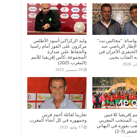
مواساة: “مجالس.نت”
وليد الركراكي:أسود الأطلس
إطار الرياضي عبد
مركزون على الفوز أمام زامبيا
الخنفري الأحزان في
والحفاظ على صدارة
له الشاب يحيى
المجموعة..كأس إفريقيا للأمم
(المغرب 2025)
29 ديسمبر، 2025
م إفريقيا للاعبين
تعازينا لعائلة أحمد فرس
.. المنتخب المغربي
وجمهوره في كل أنحاء المغرب
قب بفوزه في النهائي
17 يوليو، 2025
ر (3-2)