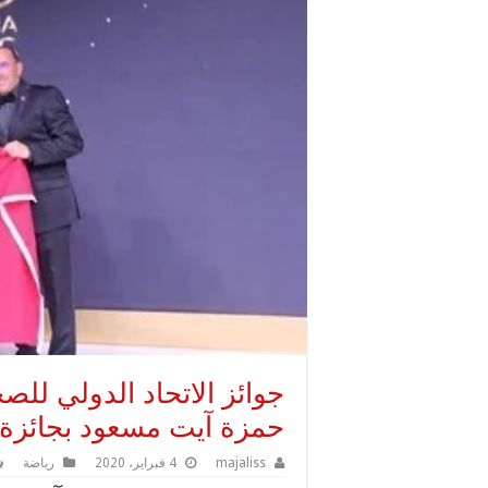
جوائز الاتحاد الدولي للصح
حمزة آيت مسعود بجائزة 
majaliss
4 فبراير، 2020
رياضة