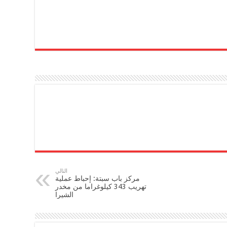
التالي
مركز باب سبتة: إحباط عملية
تهريب 343 كيلوغراما من مخدر
الشيرا