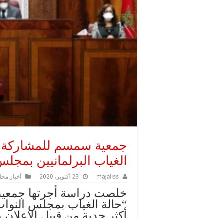
جمعية سمسم للمشاركة ا
الغياب البرلمانيين بمجلس
majaliss
23 أكتوبر، 2020
أخبار محل
خلصت دراسة أجرتها جمعية
“حالة الغياب بمجلس النواب
أكثر جدية من قبيل الإعلان