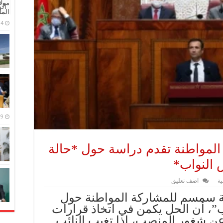
مولا
ال
المل
4 مايو، 2026
9 مارس، 2026
لمواطنة تقدم دراسة حول *حالة
 النواب*
ية
اضف تعليق
 سمسم للمشاركة المواطنة حول
”، أن الحل يكمن في اتخاذ قرارات
 عن شغور المنصب، إذا تغيب النائب