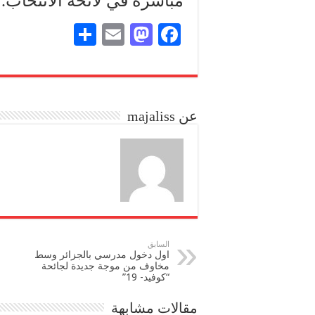
مباشرة في لائحة الانتخاب.
S
E
M
Fa
ha
m
as
ce
re
ail
to
bo
do
ok
عن majaliss
n
السابق
اول دخول مدرسي بالجزائر وسط
مخاوف من موجة جديدة لجائحة
“كوفيد- 19”
مقالات مشابهة