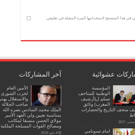
ي في هذا المتصفح لاستخدامها المرة المقبلة في تعليقي.
ركات عشوائية
آخر المشاركات
المؤسسة
الأمين العام
الوطنية للمتاحف
لحزب الشورى
تسلم ل(أرشيف
والاستقلال يهنئ
المغرب) وثائق
صاحب الجلالة
ف متحف التاريخ والحضارات
الملك محمد السادس نصره الله
اط
بمناسبة تعيين ولي العهد الأمير
مولاي الحسن منسقا لمكاتب
ومصالح القوات المسلحة الملكية
امام تسونامي
4 مايو، 2026