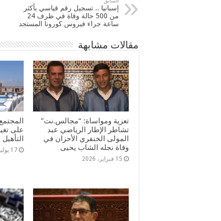
السابق
إسبانيا .. تسجيل رقم قياسي بأكثر
من 500 حالة وفاة في ظرف 24
ساعة جراء فيروس كورونا المستجد
مقالات مشابهة
تعزية ومواساة: “مجالس.نت”
المجتمع 
تشاطر الإطار الرياضي عبد
على تغي
المولى الخنفري الأحزان في
التأهيل
وفاة نجله الشاب يحيى
17 يوليو، 2025
15 فبراير، 2026