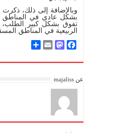
وبالإضافة إلى ذلك، ذكرت ال
بشكل عادي في المناطق ال
تفوق بشكل كبير الطلب، كم
الربيعية في المناطق المس
S
E
M
Fa
ha
m
as
ce
re
ail
to
bo
do
ok
عن majaliss
n