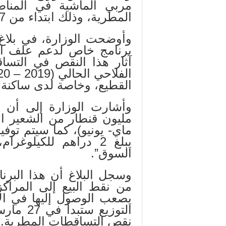
مربي الماشية في المنا
المطرية، وذلك ابتداء من 27 مارس الجاري.
وأوضحت الوزارة، في بلاغ 
برنامج خاص لدعم علف ال
آثار هذا النقص في التسا
القطيع، وخاصة لدى ساكنة ا
مليون قنطار من الشعير الم
ماي- يونيو)، كما سيتم توف
يبلغ 2 دراهم للكيلو
السوق”.
وسجل البلاغ أن هذا البرن
من نقط البيع إلى المراكز
يصعب الوصول إليها في الأ
التوزيع 
نقص التساقطات المطرية.