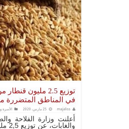
توزيع 2.5 مليون قن
في المناطق المتضررة م
majaliss
25 مارس، 2020
الأسرة و
أعلنت وزارة الفلاحة والصي
والغا