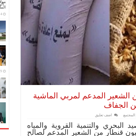
مولا
ال
المل
4 مايو، 2026
9 مارس، 2026
طار من الشعير المدعم لمربي الماشية
ن الجفاف
 المجتمع
اضف تعليق
د البحري والتنمية القروية والمياه
بات، عن توزيع 2,5 مليون قنطار من الشعير المدعم لصالح