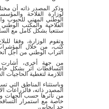
وذكر المصدر ذاته أن مختلف
لوزارة الفلاحة والمؤسسا
الوطني المهني للحبوب وا
الفلاحية والمكتب الوطني 
ستتعبأ بشكل كامل مع السلط
وتقوم الوزارة، وفقا للبل
كثب، من خلال المؤشرات 
التراب الوطني من أجل اتخا
من جهة أخرى، أشارت ا
التساقطات أثر بشكل خاص
اللازمة لتغطية الحاجيات ال
وباستثناء المناطق التي 
المصدر ذاته، فالزراعات ال
من تأثرها حسب الجهات وا
خاصة مع استمرار التساقطا
جد إيجابي.