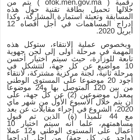
رقمية ( ofok.men.gov.ma ) يتم من
خلالها تحميل بطاقة تقنية حول هذه
المسابقة وتعبئة استمارة المشاركة، وكذا
إدراج المساهمات في أجل أقصاه 12
ابريل 2020.
وبخصوص عملية الانتقاء، ستوكل هذه
المهمة في مرحلة أولى إلى لجن جهوية
تابعة للوزارة، حيث سيتم اختيار أحسن
10 مواضيع عن كل جهة، لتتشكل في
مرحلة ثانية، لجنة مركزية مشتركة، لانتقاء
أجود 20 موضوعا على المستوى الوطني
من بين 120 المتوصل بها و24 موضوعا
بمعدل موضوعين (2) عن كل جهة، على
أن يتم خلال الأسبوع الأول من شهر ماي
2020، الشروع في إجراء مقابلات عن بعد
مع 44 تلميذا (ة) الذين تم قبول
مساهمتهم، علما أنه سيتم اختيار 10
أعمال على المستوى الوطني و12 عملا
(واحد عن كل جهة) من أجل إدراجها