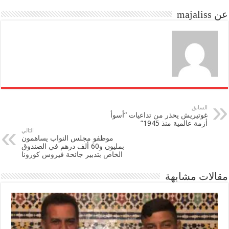
do
ok
عن majaliss
n
السابق
غوتيريش يحذر من تداعيات “أسوأ
أزمة عالمية منذ 1945”
التالي
موظفو مجلس النواب يساهمون
بمليون و60 ألف درهم في الصندوق
الخاص بتدبير جائحة فيروس كورونا
مقالات مشابهة