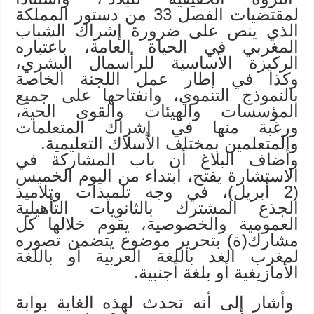
لمقتضيات الفصل 33 من دستور المملكة
الذي ينص على ضرورة إشراك الشباب
المغربي في الحياة العامة، باعتباره
الركيزة الأساسية للرأسمال البشري،
وكذا في إطار عمل اللجنة الخاصة
بالنموذج التنموي، وانفتاحها على جميع
المؤسسات والهيئات والقوى الحية،
ورغبة منها في إشراك المتعلمات
والمتعلمين بمختلف الأسلاك التعليمية.
وأضاف البلاغ أن باب المشاركة في
الاستشارة يفتح، ابتداء من اليوم الخميس
(2 أبريل)، في وجه تلميذات وتلاميذ
الجذع المشترك بالثانويات التأهيلية
العمومية والخصوصية، يقوم خلالها كل
مشارك(ة) بتحرير موضوع يتضمن تصوره
لمغرب الغد باللغة العربية أو باللغة
الأمازيغية أو بلغة أجنبية.
وأشار إلى أنه تحدث لهذه الغاية بوابة