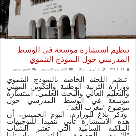
تنظيم استشارة موسعة في الوسط
المدرسي حول النموذج التنموي
majaliss
2 أبريل، 2020
الأسرة و المجتمع
اضف تعليق
تنظم اللجنة الخاصة بالنموذج التنموي
ووزارة التربية الوطنية والتكوين المهني
والتعليم العالي والبحث العلمي، استشارة
موسعة في الوسط المدرسي حول
موضوع “مغرب الغد”.
وذكر بلاغ للوزارة، اليوم الخميس، أن
هذه الاستشارة تأتي تنفيذا للتوجيهات
الملكية السامية التي تعتبر الشباب
“الثروة الحقيقية للبلاد”، واستنادا