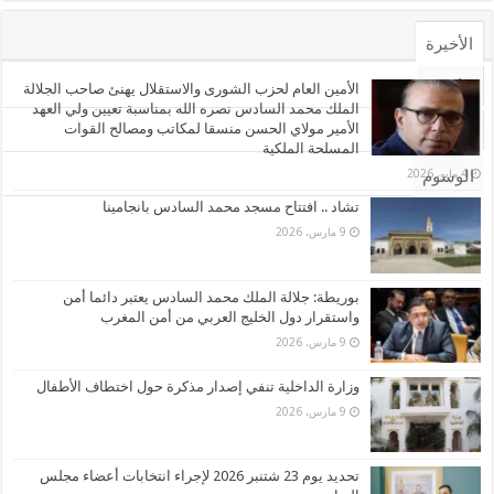
الأخيرة
الأشهر
الأمين العام لحزب الشورى والاستقلال يهنئ صاحب الجلالة
الملك محمد السادس نصره الله بمناسبة تعيين ولي العهد
الأمير مولاي الحسن منسقا لمكاتب ومصالح القوات
تعليقات
المسلحة الملكية
4 مايو، 2026
الوسوم
تشاد .. افتتاح مسجد محمد السادس بانجامينا
9 مارس، 2026
بوريطة: جلالة الملك محمد السادس يعتبر دائما أمن
واستقرار دول الخليج العربي من أمن المغرب
9 مارس، 2026
وزارة الداخلية تنفي إصدار مذكرة حول اختطاف الأطفال
9 مارس، 2026
تحديد يوم 23 شتنبر 2026 لإجراء انتخابات أعضاء مجلس