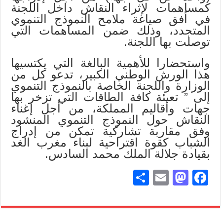
كمساهمات لإثراء النقاش داخل اللجنة
في أفق صياغة ملامح النموذج التنموي
المتجدد، وذلك ضمن المساهمات التي
توصلت بها اللجنة.
واستحضارا للأهمية البالغة التي يكتسيها
هذا الورش الوطني الكبير، تدعو كل من
الوزارة واللجنة الخاصة بالنموذج التنموي
إلى ” تعبئة كافة الطاقات التي تزخر بها
جهات وأقاليم المملكة، من أجل إغناء
النقاش حول النموذج التنموي المنشود
وفق مقاربة تشاركية تمكن من إدراج
الشباب كقوة اقتراحية لبناء مغرب الغد
بقيادة جلالة الملك محمد السادس.
S
E
M
Fa
ha
m
as
ce
re
ail
to
bo