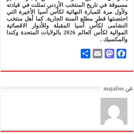
مسبوقة في تاريخ المنتخب الأردني تمثلت في قيادته
ولأول مرة للمبارة النهائية لكأس آسيا الأخيرة التي
احتضنتها قطر مطلع السنة الجارية. كما أهل منتخب
النشامى لكأس آسيا المقبلة وللأدوار الاقصائية
الموالية لكأس العالم 2026 بالولايات المتحدة وكندا
والمكسيك .
S
E
M
Fa
ha
m
as
ce
re
ail
to
bo
do
ok
عن majaliss
n