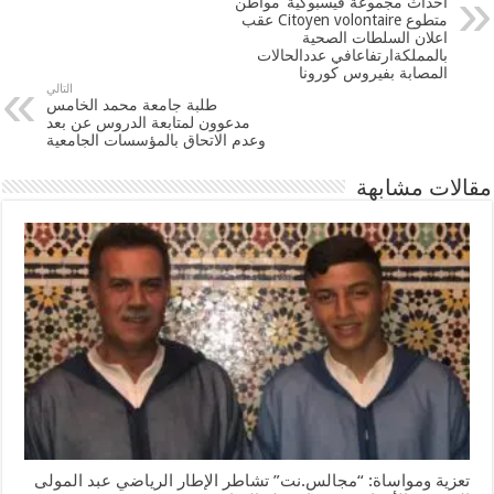
احداث مجموعة فيسبوكية ’مواطن
متطوع Citoyen volontaire عقب
اعلان السلطات الصحية
بالمملكةارتفاعافي عددالحالات
المصابة بفيروس كورونا
التالي
طلبة جامعة محمد الخامس
مدعوون لمتابعة الدروس عن بعد
وعدم الاتحاق بالمؤسسات الجامعية
مقالات مشابهة
تعزية ومواساة: “مجالس.نت” تشاطر الإطار الرياضي عبد المولى