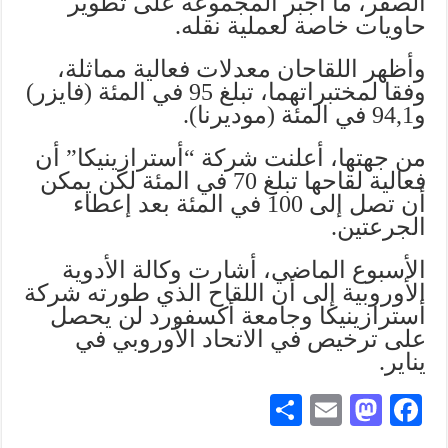
الصفر، ما أجبر المجموعة على تطوير
حاويات خاصة لعملية نقله.
وأظهر اللقاحان معدلات فعالية مماثلة،
وفقا لمختبراتهما، تبلغ 95 في المئة (فايزر)
و94,1 في المئة (موديرنا).
من جهتها، أعلنت شركة “أسترازينيكا” أن
فعالية لقاحها تبلغ 70 في المئة لكن يمكن
أن تصل إلى 100 في المئة بعد إعطاء
الجرعتين.
الأسبوع الماضي، أشارت وكالة الأدوية
الأوروبية إلى أن اللقاح الذي طورته شركة
أسترازينيكا وجامعة أكسفورد لن يحصل
على ترخيص في الاتحاد الأوروبي في
يناير.
S
E
M
Fa
ha
m
as
ce