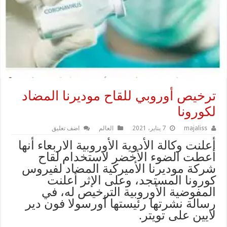
ترخيص أوروبي للقاح موديرنا المضاد
لكورونا
majaliss
7 يناير، 2021
العالم
اضف تعليق
أعلنت وكالة الأدوية الأوروبية الاربعاء أنها
أعطت الضوء الأخضر لاستخدام لقاح
شركة موديرنا الأميركية المضاد لفيروس
كورونا المستجد، وعلى الإثر أعلنت
المفوضية الأوروبية الترخيص له، في
رسالة نشرتها رئيستها أورسولا فون دير
لايين على تويتر.