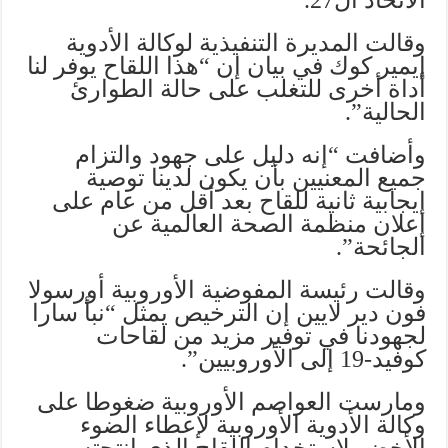
وقالت المديرة التنفيذية لوكالة الأدوية
إيمير كوك في بيان إن “هذا اللقاح يوفر لنا
أداة أخرى للتغلب على حالة الطوارئ
الحالية”.
وأضافت “إنه دليل على جهود والتزام
جميع المعنيين بأن يكون لدينا توصية
إيجابية ثانية للقاح بعد أقل من عام على
إعلان منظمة الصحة العالمية عن
الجائحة”.
وقالت رئيسة المفوضية الأوروبية أورسولا
فون دير لايين إن الترخيص يمثل “نبأ سارا
لجهودنا في توفير مزيد من لقاحات
كوفيد-19 إلى الأوروبيين”.
ومارست العواصم الأوروبية ضغوطا على
وكالة الأدوية الأوروبية لإعطاء الضوء
الأخضر لاستخدام اللقاح الذي انتجته