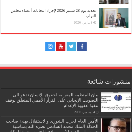
تحديد يوم 23 شتنبر 2026 لإجراء انتخابات أعضاء مجلس
النواب
9 مارس، 2026
منشورات شائعة
بيان المنظمة المغربية لحقوق الإنسان تدعو الى
التصويت الإيجابي على القرار الأممي المتعلق بوقف
تنفيذ عقوبة الإعدام
4 ديسمبر، 2018
الأمين العام لحزب الشورى والاستقلال يهنئ صاحب
الجلالة الملك محمد السادس نصره الله بمناسبة
تعيين ولي العهد الأمير مولاي الحسن منسقا لمكاتب