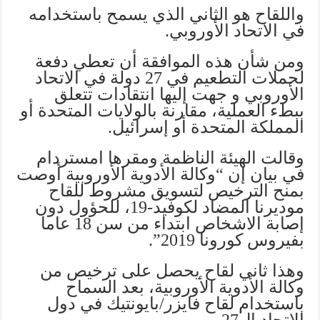
واللقاح هو الثاني الذي يسمح باستخدامه
في الاتحاد الأوروبي.
ومن شأن هذه الموافقة أن تعطي دفعة
لحملات التطعيم في 27 دولة في الاتحاد
الأوروبي و جهت إليها انتقادات تتعلق
ببطء العملية، مقارنة بالولايات المتحدة أو
المملكة المتحدة أو إسرائيل.
وقالت الهيئة الناظمة ومقرها امستردام
في بيان إن “وكالة الأدوية الأوروبية أوصت
بمنح الترخيص لتسويق مشروط للقاح
موديرنا المضاد لكوفيد-19، للحؤول دون
إصابة الاشخاص ابتداء من سن 18 عاما
بفيروس كورونا 2019”.
وهذا ثاني لقاح يحصل على ترخيص من
وكالة الأدوية الأوروبية، بعد السماح
باستخدام لقاح فايزر/بايونتيك في دول
الاتحاد ال27.