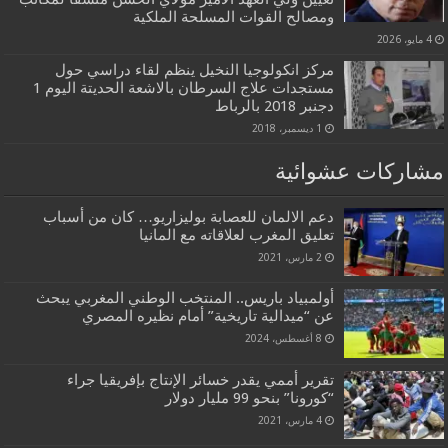
ومصالح القوات المسلحة الملكية
4 مايو، 2026
مركز انكولوجيا النخيل ينظم لقاء دراسي حول
مستجدات علاج السرطان بالاشعة الحديتة اليوم 1
دجنبر 2018 بالرباط
1 ديسمبر، 2018
مشاركات عشوائية
دعم الالمان للعصابة بوليزاريو… كان من أسباب
تعليق المغرب لعلاقاته مع المانيا
2 مارس، 2021
أولمبياد باريس.. المنتخب الوطني المغربي يبحث
عن “ميدالية تاريخية” أمام نظيره المصري
8 أغسطس، 2024
تقرير أممي يقدر خسائر الإنتاج بإفريقيا جراء
“كورونا” بنحو 99 مليار دولار
4 مارس، 2021