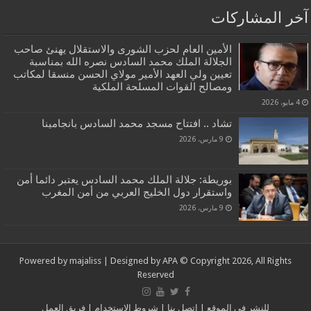
آخر المشاركات
الأمين العام لحزب الشورى والاستقلال يهنئ صاحب
الجلالة الملك محمد السادس نصره الله بمناسبة
تعيين ولي العهد الأمير مولاي الحسن منسقا لمكاتب
ومصالح القوات المسلحة الملكية
4 مايو، 2026
تشاد .. افتتاح مسجد محمد السادس بانجامينا
9 مارس، 2026
بوريطة: جلالة الملك محمد السادس يعتبر دائما أمن
واستقرار دول الخليج العربي من أمن المغرب
9 مارس، 2026
Powered by
majaliss
| Designed by
APA
© Copyright 2026, All Rights
Reserved
للنشر في الموقع
|
إتصل بنا
|
شروط الإستخدام
|
فريق العمل