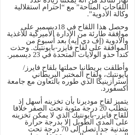
اللقاحات المتاحة” مع “احترام استقلالية
وكالة الأدوية”.
وحصل هذا اللقاح في 18ديسمبر على
موافقة طارئة من الإدارة الأميركية للأغذية
والأدوية (إف دي إيه) بعد أسبوع من
الموافقة على لقاح فايزر-بايونتيك. وحذت
كندا حذو الولايات المتحدة في 23 ديسمبر.
وأطلقت بريطانيا حملتها بلقاح فايرز/
بايونتيك، ولقاح المختبر البريطاني
أسترازينيكا الذي طوره بالتعاون مع جامعة
أكسفورد.
يتميز لقاح موديرنا بأن تخزينه أسهل إذ
يتطلب 20 درجة مئوية تحت الصفر خلافا
للقاح فايزر-بايونتيك الذي لا يمكن تخزينه
على المدى الطويل إلا بدرجة حرارة
متدنية جدا تصل إلى 70 درجة تحت