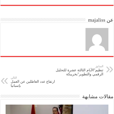
re
ail
to
bo
do
ok
عن majaliss
n
السابق
تنظيم”الأيام الثالثة عشرة للتحليل
الرقمي والتطوير”بخريبكة
التالي
ارتفاع عدد العاطلين عن العمل
بإسبانيا
مقالات مشابهة