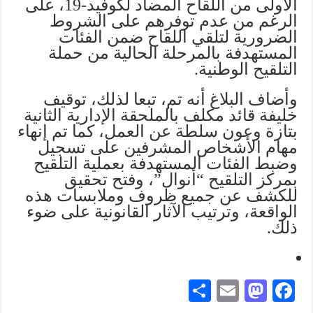
الأولى من اللقاح المضاد لكوفيد-19، على
الرغم من عدم توفرهم على الشروط
الضرورية لتلقي اللقاح ضمن الفئات
المستهدفة بالمرحلة الحالية من حملة
التلقيح الوطنية.
وأضاف البلاغ أنه تم، تبعا لذلك، توقيف
خليفة قائد مكلف بالملحقة الإدارية الثانية
بتازة وعون سلطة عن العمل، كما تم إنهاء
مهام الأشخاص المشرفين على تسجيل
وضبط الفئات المستهدفة بعملية التلقيح
بمركز التلقيح “أنوال”، وفتح تحقيق
للكشف عن جميع ظروف وملابسات هذه
الواقعة، وترتيب الآثار القانونية على ضوء
ذلك.
S
E
M
Fa
ha
m
as
ce