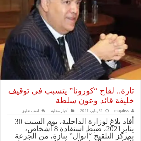
تازة.. لقاح “كورونا” يتسبب في توقيف
خليفة قائد وعون سلطة
majaliss
31 يناير، 2021
أخبار محلية
اضف تعليق
أفاد بلاغ لوزارة الداخلية، يوم السبت 30
يناير2021، ضبط استفادة 8 أشخاص،
بمركز التلقيح “أنوال” بتازة، من الجرعة