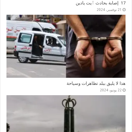
17 إصابة بحادث ٱيت يادين
21 نوفمبر، 2024
هذا لا يليق ببلد تظاهرات وسياحة
22 يونيو، 2024