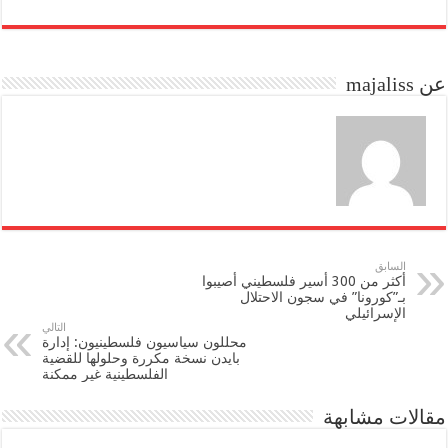
re
ail
to
bo
do
ok
عن majaliss
n
السابق
أكثر من 300 أسير فلسطيني أصيبوا
بـ”كورونا” في سجون الاحتلال
الإسرائيلي
التالي
محللون سياسيون فلسطينيون: إدارة
بايدن نسخة مكررة وحلولها للقضية
الفلسطينية غير ممكنة
مقالات مشابهة