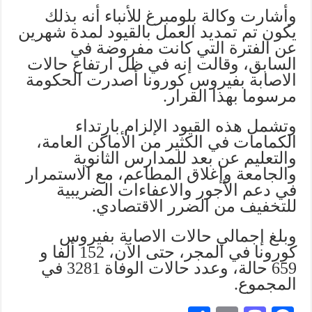
وأشارت وكالة بلومبرغ للأنباء أنه بذلك
يكون تم تمديد العمل بالقيود لمدة شهرين
عن الفترة التي كانت مفروضة في
السابق، وقالت إنه في ظل ارتفاع حالات
الاصابة بفيروس كورونا أصدرت الحكومة
مرسوما بهذا القرار.
وتشمل هذه القيود الإلزام بارتداء
الكمامات في الكثير من الأماكن العامة،
والتعليم عن بعد للمدارس الثانوية
والجامعة وإغلاق المطاعم، مع الاستمرار
في دعم الأجور والاعفاءات الضريبية
للتخفيف من الضرر الاقتصادي.
وبلغ إجمالي حالات الاصابة بفيروس
كورونا في المجر، حتى الآن، 152 ألفا و
659 حالة، وعدد حالات الوفاة 3281 في
المجموع.