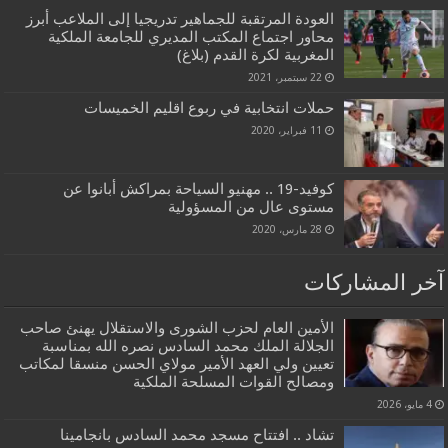
العودة المرتقبة للجماهير تدريجيا إلى الملاعب أبرز
محاور اجتماع المكتب المديري للجامعة الملكية
المغربية لكرة القدم (بلاغ)
22 سبتمبر، 2021
حملات انتخابية في ربوع اقليم الخميسات
11 فبراير، 2020
كوفيد-19 .. مهنيو السياحة بمراكش أبانوا عن
مستوى عال من المسؤولية
28 مارس، 2020
آخر المشاركات
الأمين العام لحزب الشورى والاستقلال يهنئ صاحب
الجلالة الملك محمد السادس نصره الله بمناسبة
تعيين ولي العهد الأمير مولاي الحسن منسقا لمكاتب
ومصالح القوات المسلحة الملكية
4 مايو، 2026
تشاد .. افتتاح مسجد محمد السادس بانجامينا