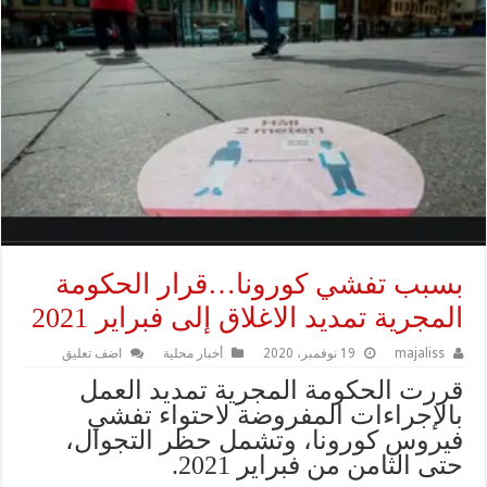
بسبب تفشي كورونا…قرار الحكومة
المجرية تمديد الاغلاق إلى فبراير 2021‎
majaliss
19 نوفمبر، 2020
أخبار محلية
اضف تعليق
قررت الحكومة المجرية تمديد العمل
بالإجراءات المفروضة لاحتواء تفشي
فيروس كورونا، وتشمل حظر التجوال،
حتى الثامن من فبراير 2021.