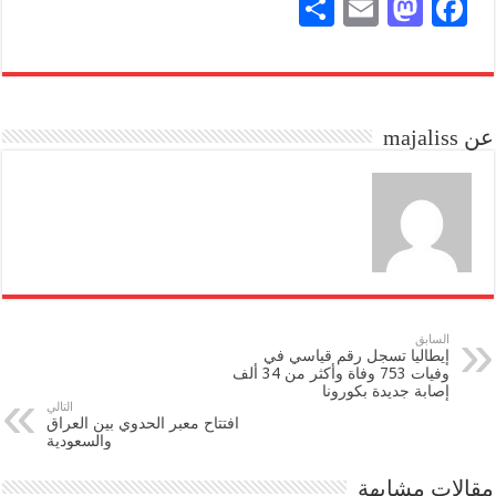
S
E
M
Fa
ha
m
as
ce
re
ail
to
bo
do
ok
عن majaliss
n
السابق
إيطاليا تسجل رقم قياسي في
وفيات 753 وفاة وأكثر من 34 ألف
إصابة جديدة بكورونا
التالي
افتتاح معبر الحدوي بين العراق
والسعودية
مقالات مشابهة