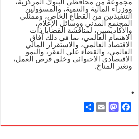
مجموعة من محافظي البنوك المركزية،
ووزراء المالية والتنمية، والمسؤولين
التنفيذيين من القطاع الخاص، وممثلي
المجتمع المدني ووسائل الإعلام،
والأكاديميين، لمناقشة القضايا ذات
الاهتمام العالمي، بما في ذلك آفاق
الاقتصاد العالمي، والاستقرار المالي
العالمي، والقضاء على الفقر، والنمو
الاقتصادي الاحتوائي وخلق فرص العمل،
وتغير المناخ.
S
E
M
Fa
ha
m
as
ce
re
ail
to
bo
do
ok