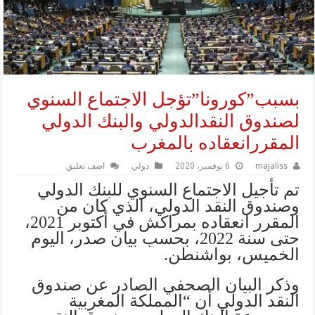
بسبب”كورونا”تؤجل الاجتماع السنوي
لصندوق النقدالدولي والبنك الدولي
المقررانعقاده بالمغرب
majaliss
6 نوفمبر، 2020
دولي
اضف تعليق
تم تأجيل الاجتماع السنوي للبنك الدولي
وصندوق النقد الدولي، الذي كان من
المقرر انعقاده بمراكش في أكتوبر 2021،
حتى سنة 2022، بحسب بيان صدر، اليوم
الخميس، بواشنطن.
وذكر البيان الصحفي الصادر عن صندوق
النقد الدولي أن “المملكة المغربية