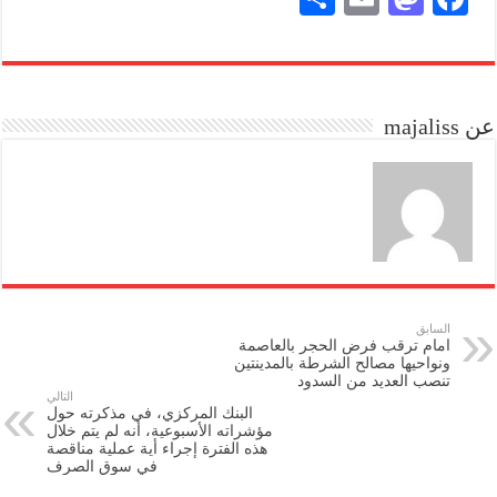
ha
m
as
ce
re
ail
to
bo
do
ok
عن majaliss
n
السابق
امام ترقب فرض الحجر بالعاصمة
ونواحيها مصالح الشرطة بالمدينتين
تنصب العديد من السدود
التالي
البنك المركزي، في مذكرته حول
مؤشراته الأسبوعية، أنه لم يتم خلال
هذه الفترة إجراء أية عملية مناقصة
في سوق الصرف