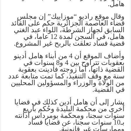
هامل.
وقال موقع راديو “موزاييك” إن مجلس
قضاء العاصمة الجزائرية حكم على القائد
السابق لجهاز الشرطة، اللواء عبد الغني
هامل، في السجن لمدة 12 عاما، في
قضية فساد تعلقت بالربح غير المشروع.
وأضاف الموقع أن 4 من أبناء هامل أدينو
بعقوبات تتراوح بين 4 و8 سنوات في
القضية ذاتها، أما زوجته فأدينت بعقوبة
سنة مع وقف التنفيذ، كما تمت متابعة عدد
من الولاة والوزراء والمسؤولين المحليين
في القضية.
يشار إلى أن هامل أدين كذلك في قضايا
أخرى من محكمة البليدة وحُكم بأربع
سنوات سجنا، ومحكمة بومرداس أدانته
بـ10 سنوات سجنا، عن قضايا فساد
وممارسات غير قانونية.