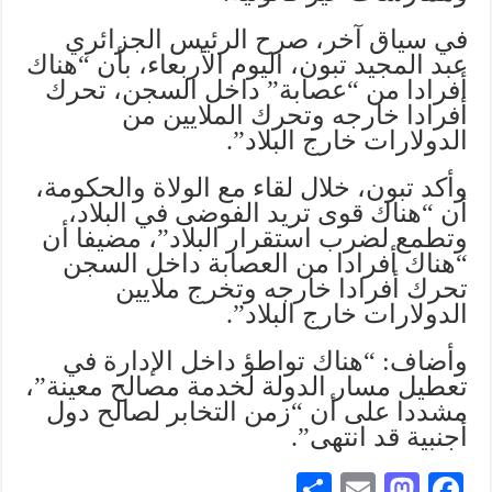
في سياق آخر، صرح الرئيس الجزائري
عبد المجيد تبون، اليوم الأربعاء، بأن “هناك
أفرادا من “عصابة” داخل السجن، تحرك
أفرادا خارجه وتحرك الملايين من
الدولارات خارج البلاد”.
وأكد تبون، خلال لقاء مع الولاة والحكومة،
أن “هناك قوى تريد الفوضى في البلاد،
وتطمع لضرب استقرار البلاد”، مضيفا أن
“هناك أفرادا من العصابة داخل السجن
تحرك أفرادا خارجه وتخرج ملايين
الدولارات خارج البلاد”.
وأضاف: “هناك تواطؤ داخل الإدارة في
تعطيل مسار الدولة لخدمة مصالح معينة”،
مشددا على أن “زمن التخابر لصالح دول
أجنبية قد انتهى”.
S
E
M
Fa