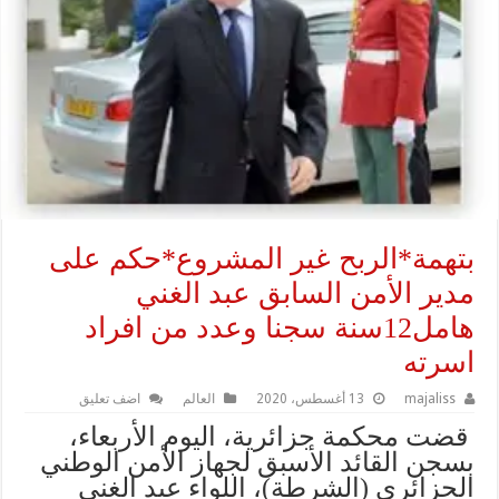
بتهمة*الربح غير المشروع*حكم على
مدير الأمن السابق عبد الغني
هامل12سنة سجنا وعدد من افراد
اسرته
majaliss
13 أغسطس، 2020
العالم
اضف تعليق
قضت محكمة جزائرية، اليوم الأربعاء،
بسجن القائد الأسبق لجهاز الأمن الوطني
الجزائري (الشرطة)، اللواء عبد الغني