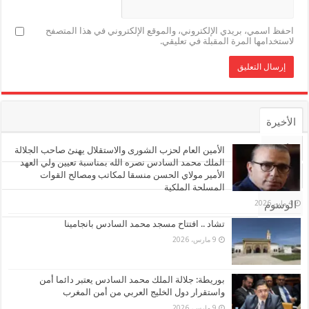
احفظ اسمي، بريدي الإلكتروني، والموقع الإلكتروني في هذا المتصفح
لاستخدامها المرة المقبلة في تعليقي.
الأخيرة
الأشهر
الأمين العام لحزب الشورى والاستقلال يهنئ صاحب الجلالة
الملك محمد السادس نصره الله بمناسبة تعيين ولي العهد
الأمير مولاي الحسن منسقا لمكاتب ومصالح القوات
تعليقات
المسلحة الملكية
4 مايو، 2026
الوسوم
تشاد .. افتتاح مسجد محمد السادس بانجامينا
9 مارس، 2026
بوريطة: جلالة الملك محمد السادس يعتبر دائما أمن
واستقرار دول الخليج العربي من أمن المغرب
9 مارس، 2026